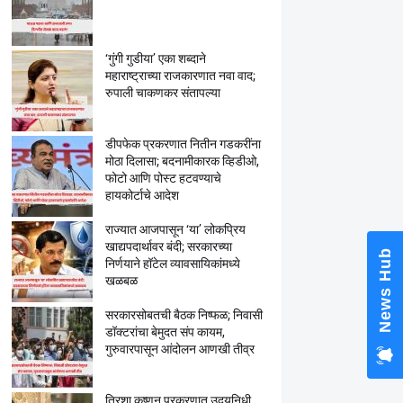
‘गुंगी गुडीया’ एका शब्दाने
महाराष्ट्राच्या राजकारणात नवा वाद;
रुपाली चाकणकर संतापल्या
डीपफेक प्रकरणात नितीन गडकरींना
मोठा दिलासा; बदनामीकारक व्हिडीओ,
फोटो आणि पोस्ट हटवण्याचे
हायकोर्टाचे आदेश
राज्यात आजपासून ‘या’ लोकप्रिय
खाद्यपदार्थावर बंदी; सरकारच्या
News Hub
निर्णयाने हॉटेल व्यावसायिकांमध्ये
खळबळ
सरकारसोबतची बैठक निष्फळ; निवासी
डॉक्टरांचा बेमुदत संप कायम,
गुरुवारपासून आंदोलन आणखी तीव्र
त्रिशा कृष्णन प्रकरणात उदयनिधी