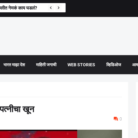
्लीत नेमकं काय घडलं?
भारत माझा देश
माहिती जगाची
WEB STORIES
व्हिडिओज
आमच
पत्नीचा खून
0