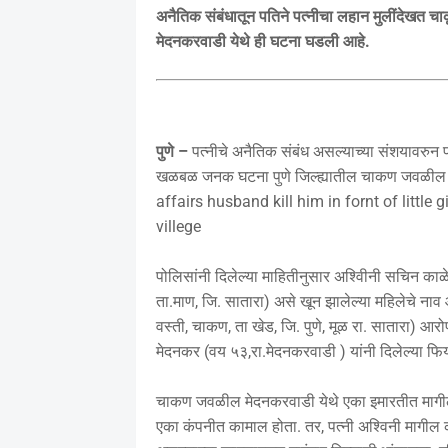
अनैतिक संबंधातून पतिने पत्नीचा लहान मुलींदेखत च
मेदनकरवाडी येथे ही घटना घडली आहे.
पुणे –
पत्नीचे अनैतिक संबंध असल्याच्या संशयावरुन प
खळबळ जनक घटना पुणे जिल्ह्यातील चाकण जवळील मेद
affairs husband kill him in fornt of litt
villege
पोलिसांनी दिलेल्या माहितीनुसार अश्विीनी सचिन काळ
ता.माण, जि. सातारा) असे खून झालेल्या महिलेचे ना
वस्ती, चाकण, ता खेड, जि. पुणे, मूळ रा. सातारा) आ
मेदनकर (वय ५३,रा.मेदनकरवाडी ) यांनी दिलेल्या फिर
चाकण जवळील मेदनकरवाडी येथे एका इमारतीत मागील स
एका कंपनीत कामाल होता. तर, पत्नी अश्विनी मागील 