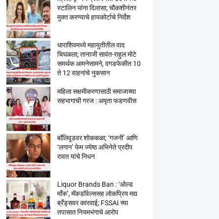
स्टालिन यांना दिलासा; चौकशीनंतर
मुक्त करण्याचे हायकोर्टाचे निर्देश
धाराशिवमध्ये महायुतीतील वाद
चिघळला; तानाजी सावंत-राहुल मोटे
समर्थक आमनेसामने, दगडफेकीत 10
ते 12 वाहनांचे नुकसान
महिला सक्षमीकरणासाठी समाजाच्या
सहभागाची गरज : अमृता फडणवीस
बॉलिवूडवर शोककळा; ‘गजनी’ आणि
‘लगान’ फेम ज्येष्ठ अभिनेते प्रदीप
रावत यांचे निधन
Liquor Brands Ban : ‘ओल्ड
मॉंक’, मॅकडॉवेल्ससह लोकप्रिय मद्य
ब्रँड्सवर कारवाई; FSSAI च्या
तपासात नियमभंगाचे आरोप