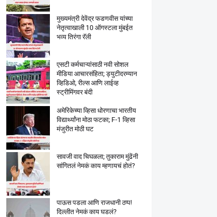
मुख्यमंत्री देवेंद्र फडणवीस यांच्या
नेतृत्वाखाली 10 ऑगस्टला मुंबईत
भव्य तिरंगा रॅली
एसटी कर्मचाऱ्यांसाठी नवी सोशल
मीडिया आचारसंहिता; ड्युटीदरम्यान
व्हिडिओ, रील्स आणि लाईव्ह
स्ट्रीमिंगवर बंदी
अमेरिकेच्या व्हिसा धोरणाचा भारतीय
विद्यार्थ्यांना मोठा फटका; F-1 व्हिसा
मंजुरीत मोठी घट
सावजी वाद चिघळला; तुकाराम मुंढेंनी
सांगितलं नेमकं काय म्हणायचं होतं?
पाऊस पडला आणि राजधानी ठप्प!
दिल्लीत नेमकं काय घडलं?