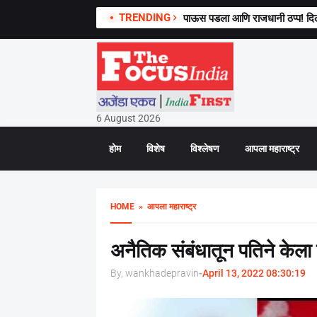
TRENDING
पाऊस पडला आणि राजधानी ठप्प! दिल
6 August 2026
होम
विशेष
विश्लेषण
आपला महाराष्ट्र
HOME
» आपला महाराष्ट्र
अनैतिक संबंधातून पतिने केला 
By, wankhadepravin
-
April 13, 2022 08:30:19