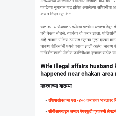
असल्याच्या कारणावरुन वारंवार तिच्याशी भांडायचा. र
पहाटेच्या सुमारास गाढ झोपेत असलेल्या अश्विनीचा 
करून निघृन खून केला.
रक्ताच्या थारोळ्यात पडलेल्या पत्नीला घरातच ठेवून
घरी नेऊन सोडले. त्यानंतर तो फरार झाला. पोलिसांन
आहे. चाकण पोलिस ठाण्यात खुनाचा गुन्हा दाखल करण्य
चाकण पोलिसांची पथके रवाना झाली आहेत. चाकण पोलीस
मार्गदर्शनाखाली पोलीस उपनिरीक्षक प्रकाश राठोड
Wife illegal affairs husband ki
happened near chakan area 
महत्त्वाच्या बातम्या
रशियासोबतच्या एस -४०० करारावर भारतावर निर्बं
सीबीआयकडून लष्कर पेपरफुटी प्रकरणी लेफ्टन