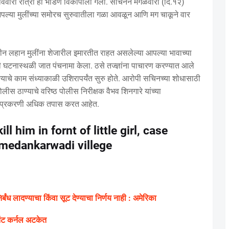
विवारी रात्री ही भांडणे विकोपाला गेली. सचिनने मंगळवारी (दि.१२)
आपल्या मुलींच्या समोरच सुरुवातीला गळा आवळून आणि मग चाकूने वार
 तीन लहान मुलींना शेजारील इमारतीत राहत असलेल्या आपल्या भावाच्या
ी घटनास्थळी जात पंचनामा केला. ठसे तज्ज्ञांना पाचारण करण्यात आले
ाचे काम संध्याकाळी उशिरापर्यंत सुरु होते. आरोपी सचिनच्या शोधासाठी
 ठाण्याचे वरिष्ठ पोलीस निरीक्षक वैभव शिनगारे यांच्या
 याप्रकरणी अधिक तपास करत आहेत.
ll him in fornt of little girl, case
medankarwadi villege
ध लादण्याचा किंवा सूट देण्याचा निर्णय नाही : अमेरिका
ंट कर्नल अटकेत