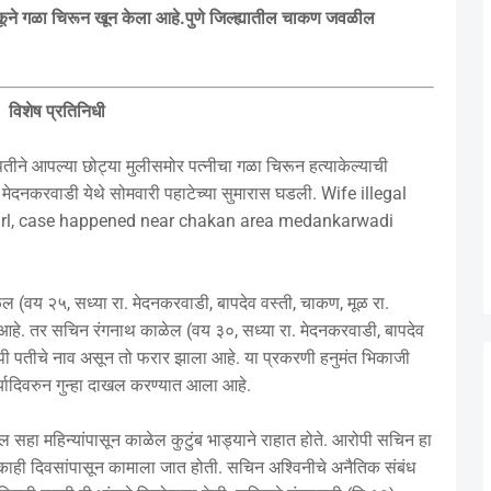
ाकूने गळा चिरून खून केला आहे.पुणे जिल्ह्यातील चाकण जवळील
विशेष प्रतिनिधी
तीने आपल्या छोट्या मुलीसमोर पत्नीचा गळा चिरून हत्याकेल्याची
नकरवाडी येथे सोमवारी पहाटेच्या सुमारास घडली. Wife illegal
le girl, case happened near chakan area medankarwadi
ेल (वय २५, सध्या रा. मेदनकरवाडी, बापदेव वस्ती, चाकण, मूळ रा.
व आहे. तर सचिन रंगनाथ काळेल (वय ३०, सध्या रा. मेदनकरवाडी, बापदेव
रोपी पतीचे नाव असून तो फरार झाला आहे. या प्रकरणी हनुमंत भिकाजी
्यादिवरुन गुन्हा दाखल करण्यात आला आहे.
हा महिन्यांपासून काळेल कुटुंब भाड्याने राहात होते. आरोपी सचिन हा
काही दिवसांपासून कामाला जात होती. सचिन अश्विनीचे अनैतिक संबंध