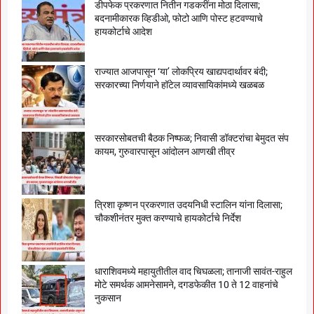
डीपफेक प्रकरणात नितीन गडकरींना मोठा दिलासा;
बदनामीकारक व्हिडीओ, फोटो आणि पोस्ट हटवण्याचे
हायकोर्टाचे आदेश
राज्यात आजपासून ‘या’ लोकप्रिय खाद्यपदार्थावर बंदी;
सरकारच्या निर्णयाने हॉटेल व्यावसायिकांमध्ये खळबळ
सरकारसोबतची बैठक निष्फळ; निवासी डॉक्टरांचा बेमुदत संप
कायम, गुरुवारपासून आंदोलन आणखी तीव्र
त्रिशा कृष्णन प्रकरणात उदयनिधी स्टालिन यांना दिलासा;
चौकशीनंतर मुक्त करण्याचे हायकोर्टाचे निर्देश
धाराशिवमध्ये महायुतीतील वाद चिघळला; तानाजी सावंत-राहुल
मोटे समर्थक आमनेसामने, दगडफेकीत 10 ते 12 वाहनांचे
नुकसान