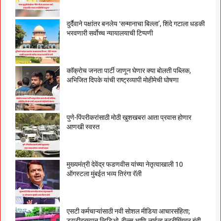
दुर्दैवाने पक्षांतर बनलेय ‘सन्मानाचा बिल्ला’, शिंदे गटाला धडकी
भरवणारी सर्वाेच्च न्यायालयाची टिप्पणी
काॅक्राेच जनता पार्टी जाणून घेणार क्या बाेलती पब्लिक,
अभिजित दिपके यांची राष्ट्रव्यापी माेहीमेची घाेषणा
पुणे-पिंपरीकरांसाठी मोठी खुशखबर! आता प्रवास होणार
आणखी स्वस्त
मुख्यमंत्री देवेंद्र फडणवीस यांच्या नेतृत्वाखाली 10
ऑगस्टला मुंबईत भव्य तिरंगा रॅली
एसटी कर्मचाऱ्यांसाठी नवी सोशल मीडिया आचारसंहिता;
ड्युटीदरम्यान व्हिडिओ, रील्स आणि लाईव्ह स्ट्रीमिंगवर बंदी