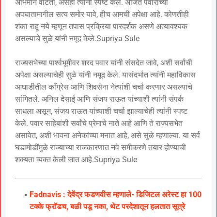
अभिमान वाटतो, असेही त्यांनी स्पष्ट केले. अजित पवारांच्या
अपघातामागील सत्य समोर यावे, हीच आमची अपेक्षा आहे. कोणतीही
शंका राहू नये म्हणून तपास प्रक्रिया पारदर्शक असणे अत्यावश्यक
असल्याचे सुळे यांनी नमूद केले.Supriya Sule
राज्यसभेच्या पार्श्वभूमीवर शरद पवार यांनी संसदेत जावे, अशी सर्वांची
अपेक्षा असल्याचेही सुळे यांनी नमूद केले. यासंदर्भात त्यांनी महाविकास
आघाडीतील काँग्रेस आणि शिवसेना नेत्यांशी चर्चा करणार असल्याचे
सांगितले. अनिल देसाई आणि संजय राऊत यांच्याशी त्यांनी संपर्क
साधला असून, संजय राऊत यांच्याशी चर्चा झाल्याचेही त्यांनी स्पष्ट
केले. पवार साहेबांशी सर्वांचे प्रेमाचे नाते आहे आणि ते राज्यसभेत
असावेत, अशी भावना अनेकांच्या मनात आहे, असे सुळे म्हणाल्या. या सर्व
घडामोडींमुळे राज्याच्या राजकारणात नवे समीकरणे तयार होण्याची
शक्यता व्यक्त केली जात आहे.Supriya Sule
Fadnavis : देवेंद्र फडणवीस म्हणाले- डिजिटल अरेस्ट हा 100
टक्के फ्रॉडच, बळी पडू नका, थेट परदेशातून हलतात सूत्रे