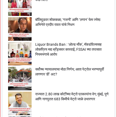
बॉलिवूडवर शोककळा; ‘गजनी’ आणि ‘लगान’ फेम ज्येष्ठ
अभिनेते प्रदीप रावत यांचे निधन
Liquor Brands Ban : ‘ओल्ड मॉंक’, मॅकडॉवेल्ससह
लोकप्रिय मद्य ब्रँड्सवर कारवाई; FSSAI च्या तपासात
नियमभंगाचे आरोप
सर्वोच्च न्यायालयाचा मोठा निर्णय; आता पेट्रोल भरण्यापूर्वी
लागणार ‘ही’ अट?
राज्यात 2.80 लाख कोटींच्या मेट्रो प्रकल्पांना वेग; मुंबई, पुणे
आणि नागपुरात 683 किमीचे मेट्रो जाळे उभारणार