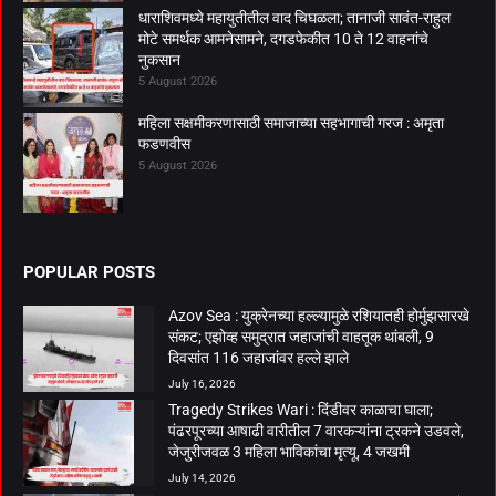
धाराशिवमध्ये महायुतीतील वाद चिघळला; तानाजी सावंत-राहुल
मोटे समर्थक आमनेसामने, दगडफेकीत 10 ते 12 वाहनांचे
नुकसान
5 August 2026
महिला सक्षमीकरणासाठी समाजाच्या सहभागाची गरज : अमृता
फडणवीस
5 August 2026
POPULAR POSTS
Azov Sea : युक्रेनच्या हल्ल्यामुळे रशियातही होर्मुझसारखे
संकट; एझोव्ह समुद्रात जहाजांची वाहतूक थांबली, 9
दिवसांत 116 जहाजांवर हल्ले झाले
July 16, 2026
Tragedy Strikes Wari : दिंडीवर काळाचा घाला;
पंढरपूरच्या आषाढी वारीतील 7 वारकऱ्यांना ट्रकने उडवले,
जेजुरीजवळ 3 महिला भाविकांचा मृत्यू, 4 जखमी
July 14, 2026