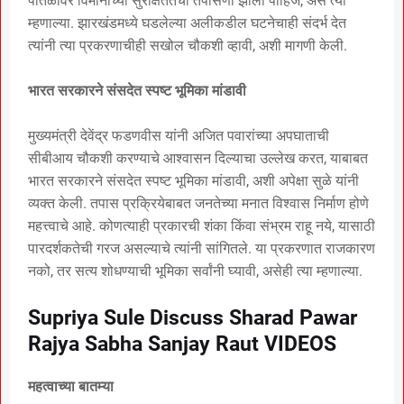
पातळीवर विमानांच्या सुरक्षिततेची तपासणी झाली पाहिजे, असे त्या
म्हणाल्या. झारखंडमध्ये घडलेल्या अलीकडील घटनेचाही संदर्भ देत
त्यांनी त्या प्रकरणाचीही सखोल चौकशी व्हावी, अशी मागणी केली.
भारत सरकारने संसदेत स्पष्ट भूमिका मांडावी
मुख्यमंत्री देवेंद्र फडणवीस यांनी अजित पवारांच्या अपघाताची
सीबीआय चौकशी करण्याचे आश्वासन दिल्याचा उल्लेख करत, याबाबत
भारत सरकारने संसदेत स्पष्ट भूमिका मांडावी, अशी अपेक्षा सुळे यांनी
व्यक्त केली. तपास प्रक्रियेबाबत जनतेच्या मनात विश्वास निर्माण होणे
महत्त्वाचे आहे. कोणत्याही प्रकारची शंका किंवा संभ्रम राहू नये, यासाठी
पारदर्शकतेची गरज असल्याचे त्यांनी सांगितले. या प्रकरणात राजकारण
नको, तर सत्य शोधण्याची भूमिका सर्वांनी घ्यावी, असेही त्या म्हणाल्या.
Supriya Sule Discuss Sharad Pawar
Rajya Sabha Sanjay Raut VIDEOS
महत्वाच्या बातम्या