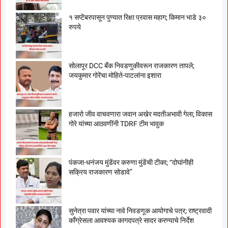
१ सप्टेंबरपासून पुण्यात रिक्षा प्रवास महाग; किमान भाडे ३०
रुपये
सोलापूर DCC बँक निवडणुकीवरून राजकारण तापले;
जयकुमार गोरेंचा मोहिते-पाटलांना इशारा
हजारो जीव वाचवणारा जवान अखेर मदतीअभावी गेला; विकास
गोरे यांच्या आठवणींनी TDRF टीम भावुक
पंकजा-धनंजय मुंडेंवर करुणा मुंडेंची टीका; “दोघांनीही
सक्रिय राजकारण सोडावे”
सुनेत्रा पवार यांच्या नावे निवडणूक आयोगाचे पत्र; राष्ट्रवादी
काँग्रेसला आवश्यक कागदपत्रे सादर करण्याचे निर्देश