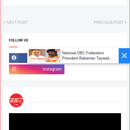
NEXT POST
PREVIOUS POST
FOLLOW US
×
National OBC Federation
Facebook
YouTube
President Babanrao Taywade
Claims Only 27 Kunbi
Certificates Issued in
Instagram
Marathwada After September 2
GR; Alarming News for Mano