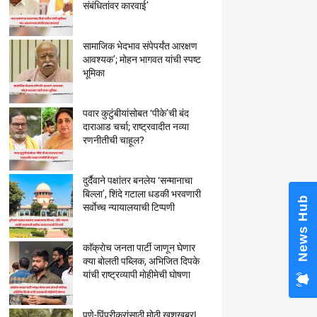
संबंधितांवर कारवाई’
सामाजिक भेदभाव संपेपर्यंत आरक्षण
आवश्यक’; मोहन भागवत यांची स्पष्ट
भूमिका
×
National OBC Federation President
Babanrao Taywade Claims Only 27
Kunbi Certificates Issued in
पवार कुटुंबीयांसोबत ‘पीके’ची बंद
Marathwada After September 2 GR;
दाराआड चर्चा; राष्ट्रवादीत नव्या
Alarming News for Mano
रणनीतीची चाहूल?
दुर्दैवाने पक्षांतर बनलेय ‘सन्मानाचा
बिल्ला’, शिंदे गटाला धडकी भरवणारी
सर्वाेच्च न्यायालयाची टिप्पणी
काॅक्राेच जनता पार्टी जाणून घेणार
क्या बाेलती पब्लिक, अभिजित दिपके
यांची राष्ट्रव्यापी माेहीमेची घाेषणा
पुणे-पिंपरीकरांसाठी मोठी खुशखबर!