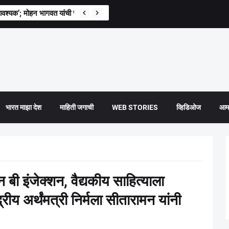
ील यांची भूमिका; ‘कट आढळल्यास संबंधितांवर कारवाई’
आवश्यक’; मोहन भागवत यांची स्पष्ट भूमिका
भारत माझा देश
माहिती जगाची
WEB STORIES
व्हिडिओज
आमच
 बी इंजेक्शन, वैद्यकीय साहित्याला
रीय अर्थंमत्री निर्मला सीतारामन यांनी