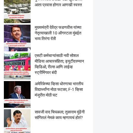
आता प्रवास होणार आणखी स्वस्त
मुख्यमंत्री देवेंद्र फडणवीस यांच्या
नेतृत्वाखाली 10 ऑगस्टला मुंबईत
भव्य तिरंगा रॅली
एसटी कर्मचाऱ्यांसाठी नवी सोशल
मीडिया आचारसंहिता; ड्युटीदरम्यान
व्हिडिओ, रील्स आणि लाईव्ह
स्ट्रीमिंगवर बंदी
अमेरिकेच्या व्हिसा धोरणाचा भारतीय
विद्यार्थ्यांना मोठा फटका; F-1 व्हिसा
मंजुरीत मोठी घट
सावजी वाद चिघळला; तुकाराम मुंढेंनी
सांगितलं नेमकं काय म्हणायचं होतं?