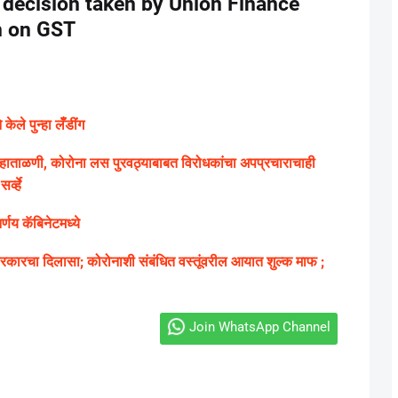
 decision taken by Union Finance
n on GST
ले पुन्हा लॅँडींग
ग्य हाताळणी, कोरोना लस पुरवठ्याबाबत विरोधकांचा अपप्रचाराचाही
्व्हे
णय कॅबिनेटमध्ये
ारचा दिलासा; कोरोनाशी संबंधित वस्तूंवरील आयात शुल्क माफ ;
Join WhatsApp Channel