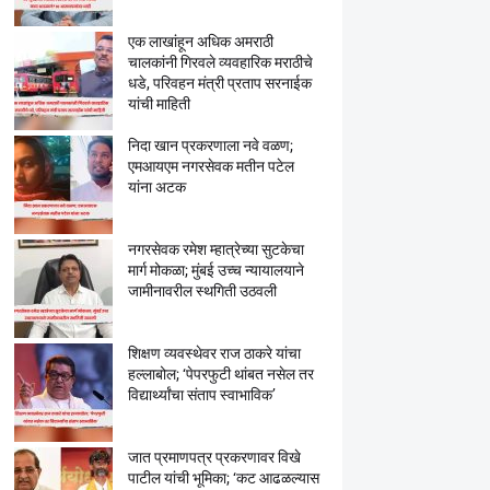
एक लाखांहून अधिक अमराठी
चालकांनी गिरवले व्यवहारिक मराठीचे
धडे, परिवहन मंत्री प्रताप सरनाईक
यांची माहिती
निदा खान प्रकरणाला नवे वळण;
एमआयएम नगरसेवक मतीन पटेल
यांना अटक
नगरसेवक रमेश म्हात्रेच्या सुटकेचा
मार्ग मोकळा; मुंबई उच्च न्यायालयाने
जामीनावरील स्थगिती उठवली
शिक्षण व्यवस्थेवर राज ठाकरे यांचा
हल्लाबोल; ‘पेपरफुटी थांबत नसेल तर
विद्यार्थ्यांचा संताप स्वाभाविक’
जात प्रमाणपत्र प्रकरणावर विखे
पाटील यांची भूमिका; ‘कट आढळल्यास