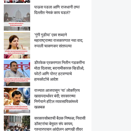
पाऊस पडला आणि राजधानी ठप्प!
दिल्लीत नेमकं काय घडलं?
‘गुंगी गुडीया’ एका शब्दाने
महाराष्ट्राच्या राजकारणात नवा वाद;
रुपाली चाकणकर संतापल्या
डीपफेक प्रकरणात नितीन गडकरींना
मोठा दिलासा; बदनामीकारक व्हिडीओ,
फोटो आणि पोस्ट हटवण्याचे
हायकोर्टाचे आदेश
राज्यात आजपासून ‘या’ लोकप्रिय
खाद्यपदार्थावर बंदी; सरकारच्या
निर्णयाने हॉटेल व्यावसायिकांमध्ये
खळबळ
सरकारसोबतची बैठक निष्फळ; निवासी
डॉक्टरांचा बेमुदत संप कायम,
गुरुवारपासून आंदोलन आणखी तीव्र