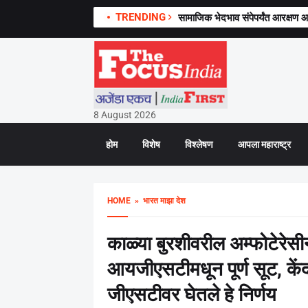
TRENDING
जात प्रमाणपत्र प्रकरणावर विखे पाट
सामाजिक भेदभाव संपेपर्यंत आरक्षण 
8 August 2026
होम
विशेष
विश्लेषण
आपला महाराष्ट्र
HOME
» भारत माझा देश
काळ्या बुरशीवरील अम्फोटेरेसीन
आयजीएसटीमधून पूर्ण सूट, केंद्
जीएसटीवर घेतले हे निर्णय