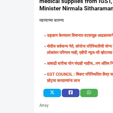
medical supplies from IGST,
Minister Nirmala Sitharama
महत्त्वाच्या बातम्या
उड्डाण केल्यावर विमानात वटवाघुळ आढळल्याने के
मोदीच सर्वमान्य नेते, कोरोना परिस्थितीची यो
लोकांवर परिणाम नाही, एबीपी न्यूज-सी व्होटरचा सर
आषाढी वारीचा योग यंदाही नाहीच…पण अंतिम निर्
GST COUNCIL : बिकट परिस्थितित केंद्र सरक
छोट्या करदात्यांना लाभ
Array