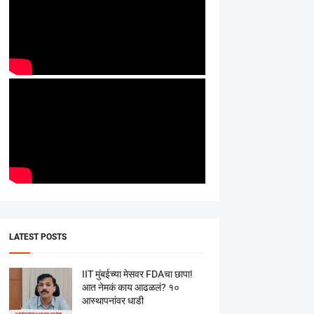
LATEST POSTS
IIT मुंबईच्या मेसवर FDAचा छापा!
आत नेमकं काय आढळलं? १०
आस्थापनांवर धाडी