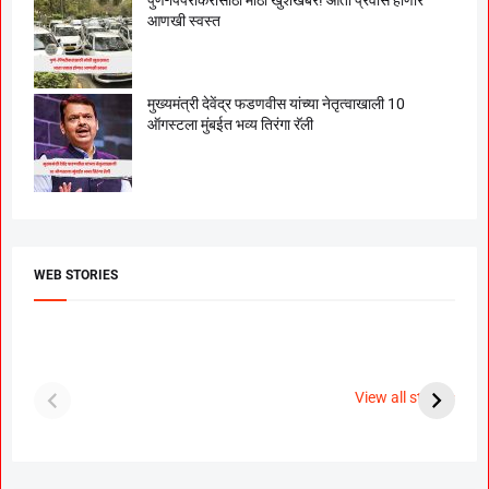
आणखी स्वस्त
मुख्यमंत्री देवेंद्र फडणवीस यांच्या नेतृत्वाखाली 10
ऑगस्टला मुंबईत भव्य तिरंगा रॅली
WEB STORIES
दगडी चाल फेम अभिनेत्री
श्रीमंत दगडूशेठ गणपती
ब
पूजा सावंत ने गुपचूप
2023
स
View all stories
उरकला साखरपुडा.
म