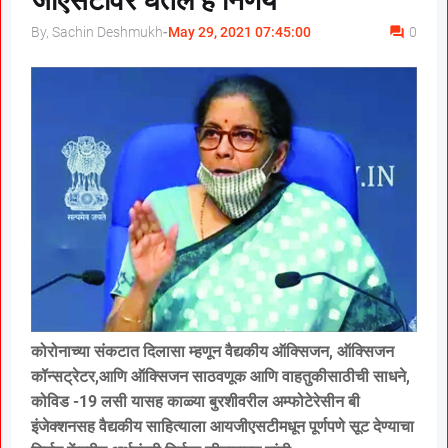
जीएसटीवर घेतले हे निर्णय
By, Sachin Deshmukh
-
May 29, 2021 07:45:00
0
कोरोनाच्या संकटात दिलासा म्हणून वैद्यकीय ऑक्सिजन, ऑक्सिजन
कॉन्सट्रेटर,आणि ऑक्सिजन साठवणूक आणि वाहतुकीसाठीची साधने,
कोविड -19 लसी यासह काळ्या बुरशीवरील अम्फोटेरेसीन बी
इंजेक्शनसह वैद्यकीय साहित्याला आयजीएसटीमधून पूर्णपणे सूट देण्याचा