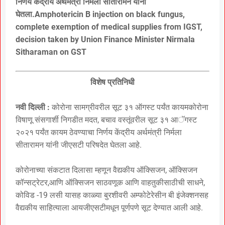
निर्णय केंद्रीय अर्थमंत्री निर्मला सीतारामन यांनी
घेतला.Amphotericin B injection on black fungus,
complete exemption of medical supplies from IGST,
decision taken by Union Finance Minister Nirmala
Sitharaman on GST
विशेष प्रतिनिधी
नवी दिल्ली :
कोरोना सामग्रीवरील सूट ३१ ऑगस्ट पर्यंत कायमकोरोना
विषाणू संसगार्शी निगडीत मदत, बचाव वस्तूंवरील सूट ३१ आॅगस्ट
२०२१ पर्यंत कायम ठेवण्याचा निर्णय केंद्रीय अर्थमंत्री निर्मला
सीतारामन यांनी जीएसटी परिषदेत घेतला आहे.
कोरोनाच्या संकटात दिलासा म्हणून वैद्यकीय ऑक्सिजन, ऑक्सिजन
कॉन्सट्रेटर,आणि ऑक्सिजन साठवणूक आणि वाहतुकीसाठीची साधने,
कोविड -19 लसी यासह काळ्या बुरशीवरी अम्फोटेरेसीन बी इंजेक्शनसह
वैद्यकीय साहित्याला आयजीएसटीमधून पूर्णपणे सूट देण्यात आली आहे.