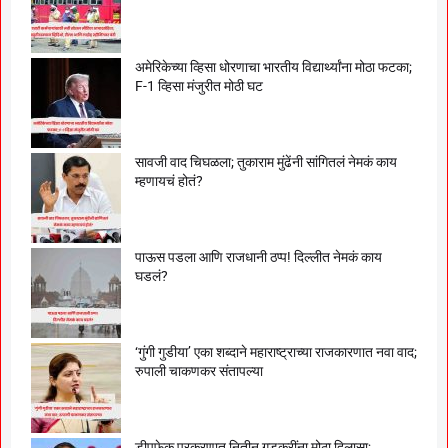
अमेरिकेच्या व्हिसा धोरणाचा भारतीय विद्यार्थ्यांना मोठा फटका;
F-1 व्हिसा मंजुरीत मोठी घट
सावजी वाद चिघळला; तुकाराम मुंढेंनी सांगितलं नेमकं काय
म्हणायचं होतं?
पाऊस पडला आणि राजधानी ठप्प! दिल्लीत नेमकं काय
घडलं?
‘गुंगी गुडीया’ एका शब्दाने महाराष्ट्राच्या राजकारणात नवा वाद;
रुपाली चाकणकर संतापल्या
डीपफेक प्रकरणात नितीन गडकरींना मोठा दिलासा;