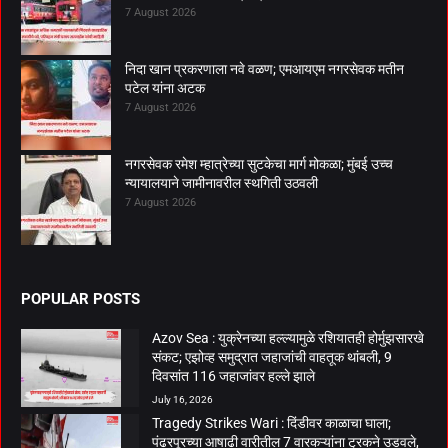
7 August 2026
निदा खान प्रकरणाला नवे वळण; एमआयएम नगरसेवक मतीन
पटेल यांना अटक
7 August 2026
नगरसेवक रमेश म्हात्रेच्या सुटकेचा मार्ग मोकळा; मुंबई उच्च
न्यायालयाने जामीनावरील स्थगिती उठवली
7 August 2026
POPULAR POSTS
Azov Sea : युक्रेनच्या हल्ल्यामुळे रशियातही होर्मुझसारखे
संकट; एझोव्ह समुद्रात जहाजांची वाहतूक थांबली, 9
दिवसांत 116 जहाजांवर हल्ले झाले
July 16, 2026
Tragedy Strikes Wari : दिंडीवर काळाचा घाला;
पंढरपूरच्या आषाढी वारीतील 7 वारकऱ्यांना ट्रकने उडवले,