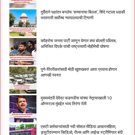
दुर्दैवाने पक्षांतर बनलेय ‘सन्मानाचा बिल्ला’, शिंदे गटाला धडकी
भरवणारी सर्वाेच्च न्यायालयाची टिप्पणी
काॅक्राेच जनता पार्टी जाणून घेणार क्या बाेलती पब्लिक,
अभिजित दिपके यांची राष्ट्रव्यापी माेहीमेची घाेषणा
पुणे-पिंपरीकरांसाठी मोठी खुशखबर! आता प्रवास होणार
आणखी स्वस्त
मुख्यमंत्री देवेंद्र फडणवीस यांच्या नेतृत्वाखाली 10
ऑगस्टला मुंबईत भव्य तिरंगा रॅली
एसटी कर्मचाऱ्यांसाठी नवी सोशल मीडिया आचारसंहिता;
ड्युटीदरम्यान व्हिडिओ, रील्स आणि लाईव्ह स्ट्रीमिंगवर बंदी