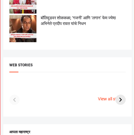
बॉलिवूडवर शोककळा; ‘गजनी’ आणि ‘लगान’ फेम ज्येष्ठ
अभिनेते प्रदीप रावत यांचे निधन
WEB STORIES
दगडी चाल फेम अभिनेत्री
श्रीमंत दगडूशेठ गणपती
ब
पूजा सावंत ने गुपचूप
2023
स
View all stories
उरकला साखरपुडा.
म
आपला महाराष्ट्र