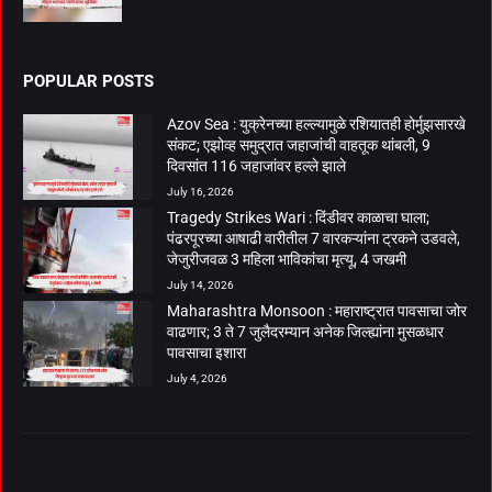
POPULAR POSTS
Azov Sea : युक्रेनच्या हल्ल्यामुळे रशियातही होर्मुझसारखे
संकट; एझोव्ह समुद्रात जहाजांची वाहतूक थांबली, 9
दिवसांत 116 जहाजांवर हल्ले झाले
July 16, 2026
Tragedy Strikes Wari : दिंडीवर काळाचा घाला;
पंढरपूरच्या आषाढी वारीतील 7 वारकऱ्यांना ट्रकने उडवले,
जेजुरीजवळ 3 महिला भाविकांचा मृत्यू, 4 जखमी
July 14, 2026
Maharashtra Monsoon : महाराष्ट्रात पावसाचा जोर
वाढणार; 3 ते 7 जुलैदरम्यान अनेक जिल्ह्यांना मुसळधार
पावसाचा इशारा
July 4, 2026