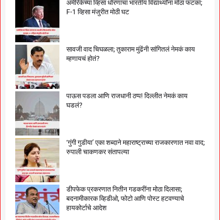
अमेरिकेच्या व्हिसा धोरणाचा भारतीय विद्यार्थ्यांना मोठा फटका;
F-1 व्हिसा मंजुरीत मोठी घट
सावजी वाद चिघळला; तुकाराम मुंढेंनी सांगितलं नेमकं काय
म्हणायचं होतं?
पाऊस पडला आणि राजधानी ठप्प! दिल्लीत नेमकं काय
घडलं?
‘गुंगी गुडीया’ एका शब्दाने महाराष्ट्राच्या राजकारणात नवा वाद;
रुपाली चाकणकर संतापल्या
डीपफेक प्रकरणात नितीन गडकरींना मोठा दिलासा;
बदनामीकारक व्हिडीओ, फोटो आणि पोस्ट हटवण्याचे
हायकोर्टाचे आदेश