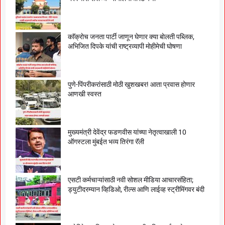
काॅक्राेच जनता पार्टी जाणून घेणार क्या बाेलती पब्लिक,
अभिजित दिपके यांची राष्ट्रव्यापी माेहीमेची घाेषणा
पुणे-पिंपरीकरांसाठी मोठी खुशखबर! आता प्रवास होणार
आणखी स्वस्त
मुख्यमंत्री देवेंद्र फडणवीस यांच्या नेतृत्वाखाली 10
ऑगस्टला मुंबईत भव्य तिरंगा रॅली
एसटी कर्मचाऱ्यांसाठी नवी सोशल मीडिया आचारसंहिता;
ड्युटीदरम्यान व्हिडिओ, रील्स आणि लाईव्ह स्ट्रीमिंगवर बंदी