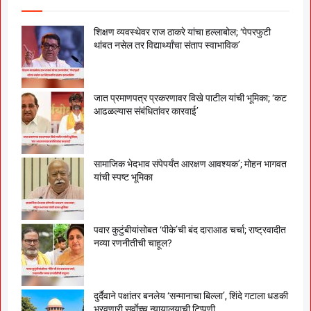
शिक्षण व्यवस्थेवर राज ठाकरे यांचा हल्लाबोल; ‘पेपरफुटी
थांबत नसेल तर विद्यार्थ्यांचा संताप स्वाभाविक’
जात प्रमाणपत्र प्रकरणावर विखे पाटील यांची भूमिका; ‘कट
आढळल्यास संबंधितांवर कारवाई’
सामाजिक भेदभाव संपेपर्यंत आरक्षण आवश्यक’; मोहन भागवत
यांची स्पष्ट भूमिका
पवार कुटुंबीयांसोबत ‘पीके’ची बंद दाराआड चर्चा; राष्ट्रवादीत
नव्या रणनीतीची चाहूल?
दुर्दैवाने पक्षांतर बनलेय ‘सन्मानाचा बिल्ला’, शिंदे गटाला धडकी
भरवणारी सर्वाेच्च न्यायालयाची टिप्पणी