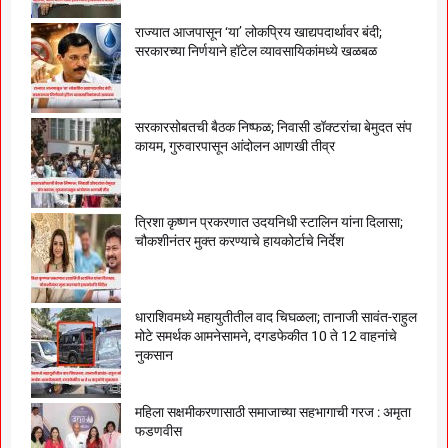
राज्यात आजपासून ‘या’ लोकप्रिय खाद्यपदार्थावर बंदी;
सरकारच्या निर्णयाने हॉटेल व्यावसायिकांमध्ये खळबळ
सरकारसोबतची बैठक निष्फळ; निवासी डॉक्टरांचा बेमुदत संप
कायम, गुरुवारपासून आंदोलन आणखी तीव्र
त्रिशा कृष्णन प्रकरणात उदयनिधी स्टालिन यांना दिलासा;
चौकशीनंतर मुक्त करण्याचे हायकोर्टाचे निर्देश
धाराशिवमध्ये महायुतीतील वाद चिघळला; तानाजी सावंत-राहुल
मोटे समर्थक आमनेसामने, दगडफेकीत 10 ते 12 वाहनांचे
नुकसान
महिला सक्षमीकरणासाठी समाजाच्या सहभागाची गरज : अमृता
फडणवीस