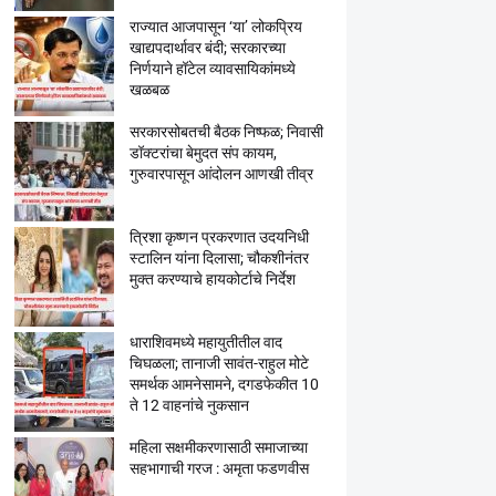
राज्यात आजपासून ‘या’ लोकप्रिय
खाद्यपदार्थावर बंदी; सरकारच्या
निर्णयाने हॉटेल व्यावसायिकांमध्ये
खळबळ
सरकारसोबतची बैठक निष्फळ; निवासी
डॉक्टरांचा बेमुदत संप कायम,
गुरुवारपासून आंदोलन आणखी तीव्र
त्रिशा कृष्णन प्रकरणात उदयनिधी
स्टालिन यांना दिलासा; चौकशीनंतर
मुक्त करण्याचे हायकोर्टाचे निर्देश
धाराशिवमध्ये महायुतीतील वाद
चिघळला; तानाजी सावंत-राहुल मोटे
समर्थक आमनेसामने, दगडफेकीत 10
ते 12 वाहनांचे नुकसान
महिला सक्षमीकरणासाठी समाजाच्या
सहभागाची गरज : अमृता फडणवीस