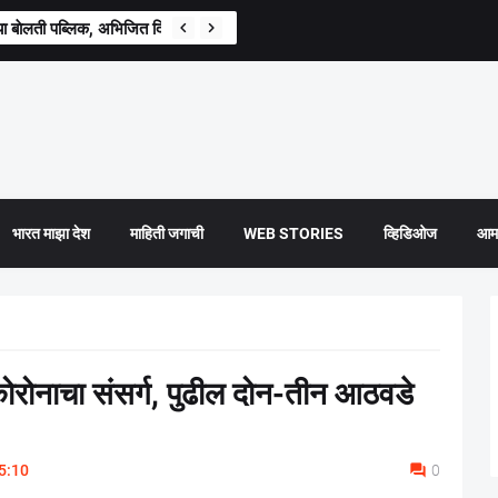
ा बाेलती पब्लिक, अभिजित दिपके यांची राष्ट्रव्यापी माेहीमेची घाेषणा
भारत माझा देश
माहिती जगाची
WEB STORIES
व्हिडिओज
आमच
ा कोरोनाचा संसर्ग, पुढील दोन-तीन आठवडे
5:10
0