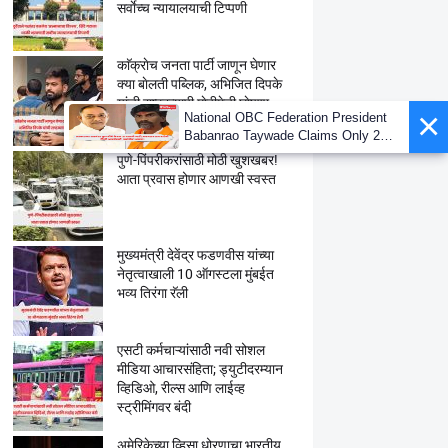
सर्वाेच्च न्यायालयाची टिप्पणी
काॅक्राेच जनता पार्टी जाणून घेणार
क्या बाेलती पब्लिक, अभिजित दिपके
यांची राष्ट्रव्यापी माेहीमेची घाेषणा
×
National OBC Federation President
Babanrao Taywade Claims Only 27
Kunbi Certificates Issued in
पुणे-पिंपरीकरांसाठी मोठी खुशखबर!
Marathwada After September 2 GR;
आता प्रवास होणार आणखी स्वस्त
Alarming News for Mano
मुख्यमंत्री देवेंद्र फडणवीस यांच्या
नेतृत्वाखाली 10 ऑगस्टला मुंबईत
भव्य तिरंगा रॅली
एसटी कर्मचाऱ्यांसाठी नवी सोशल
मीडिया आचारसंहिता; ड्युटीदरम्यान
व्हिडिओ, रील्स आणि लाईव्ह
स्ट्रीमिंगवर बंदी
अमेरिकेच्या व्हिसा धोरणाचा भारतीय