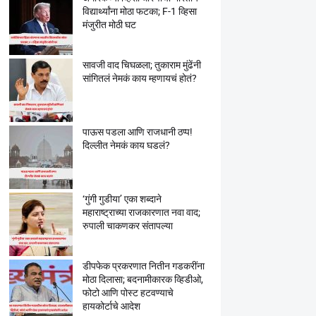
विद्यार्थ्यांना मोठा फटका; F-1 व्हिसा
मंजुरीत मोठी घट
सावजी वाद चिघळला; तुकाराम मुंढेंनी
सांगितलं नेमकं काय म्हणायचं होतं?
पाऊस पडला आणि राजधानी ठप्प!
दिल्लीत नेमकं काय घडलं?
‘गुंगी गुडीया’ एका शब्दाने
महाराष्ट्राच्या राजकारणात नवा वाद;
रुपाली चाकणकर संतापल्या
डीपफेक प्रकरणात नितीन गडकरींना
मोठा दिलासा; बदनामीकारक व्हिडीओ,
फोटो आणि पोस्ट हटवण्याचे
हायकोर्टाचे आदेश