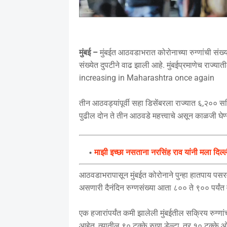
मुंबई –
मुंबईत आठवडाभरात कोरोनाच्या रुग्णांची संख्य
संख्येत दुपटीने वाढ झाली आहे. मुंबईप्रमाणेच राज्य
increasing in Maharashtra once again
तीन आठवड्यांपूर्वी सहा डिसेंबरला राज्यात ६,२०० सक्र
पुढील दोन ते तीन आठवडे महत्त्वाचे असून काळजी घेण्य
माझी इच्छा नसताना नरसिंह राव यांनी मला दिल्ल
आठवडाभरापासून मुंबईत कोरोनाने पुन्हा हातपाय पसर
असणारी दैनंदिन रुग्णसंख्या आता ८०० ते ९०० पर्यंत व
एक हजारांपर्यंत कमी झालेली मुंबईतील सक्रिय रुग्णां
आहेत, त्यातील ९० टक्के रुग्ण डेल्टा, तर १० टक्के ओमि