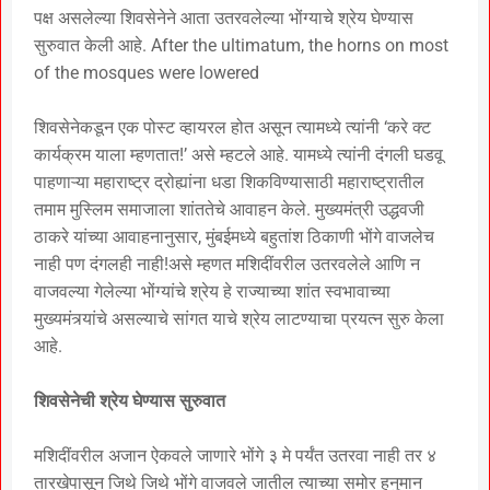
पक्ष असलेल्या शिवसेनेने आता उतरवलेल्या भोंग्याचे श्रेय घेण्यास
सुरुवात केली आहे. After the ultimatum, the horns on most
of the mosques were lowered
शिवसेनेकडून एक पोस्ट व्हायरल होत असून त्यामध्ये त्यांनी ‘करे क्ट
कार्यक्रम याला म्हणतात!’ असे म्हटले आहे. यामध्ये त्यांनी दंगली घडवू
पाहणाऱ्या महाराष्ट्र द्रोह्यांना धडा शिकविण्यासाठी महाराष्ट्रातील
तमाम मुस्लिम समाजाला शांततेचे आवाहन केले. मुख्यमंत्री उद्धवजी
ठाकरे यांच्या आवाहनानुसार, मुंबईमध्ये बहुतांश ठिकाणी भोंगे वाजलेच
नाही पण दंगलही नाही!असे म्हणत मशिदींवरील उतरवलेले आणि न
वाजवल्या गेलेल्या भोंग्यांचे श्रेय हे राज्याच्या शांत स्वभावाच्या
मुख्यमंत्र्यांचे असल्याचे सांगत याचे श्रेय लाटण्याचा प्रयत्न सुरु केला
आहे.
शिवसेनेची श्रेय घेण्यास सुरुवात
मशिदींवरील अजान ऐकवले जाणारे भोंगे ३ मे पर्यंत उतरवा नाही तर ४
तारखेपासून जिथे जिथे भोंगे वाजवले जातील त्याच्या समोर हनुमान