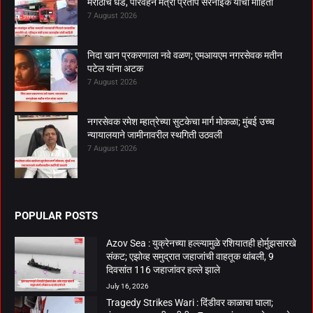
मराठीचे धडे, परिवहन मंत्री प्रताप सरनाईक यांची माहिती
7 August 2026
निदा खान प्रकरणाला नवे वळण; एमआयएम नगरसेवक मतीन
पटेल यांना अटक
7 August 2026
नगरसेवक रमेश म्हात्रेच्या सुटकेचा मार्ग मोकळा; मुंबई उच्च
न्यायालयाने जामीनावरील स्थगिती उठवली
7 August 2026
POPULAR POSTS
Azov Sea : युक्रेनच्या हल्ल्यामुळे रशियातही होर्मुझसारखे
संकट; एझोव्ह समुद्रात जहाजांची वाहतूक थांबली, 9
दिवसांत 116 जहाजांवर हल्ले झाले
July 16, 2026
Tragedy Strikes Wari : दिंडीवर काळाचा घाला;