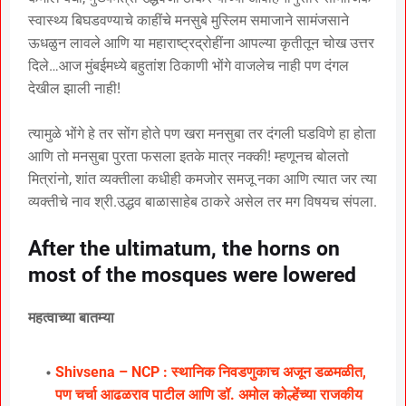
स्वास्थ्य बिघडवण्याचे काहींचे मनसुबे मुस्लिम समाजाने सामंजसाने
ऊधळुन लावले आणि या महाराष्ट्रद्रोहींना आपल्या कृतीतून चोख उत्तर
दिले…आज मुंबईमध्ये बहुतांश ठिकाणी भोंगे वाजलेच नाही पण दंगल
देखील झाली नाही!
त्यामुळे भोंगे हे तर सोंग होते पण खरा मनसुबा तर दंगली घडविणे हा होता
आणि तो मनसुबा पुरता फसला इतके मात्र नक्की! म्हणूनच बोलतो
मित्रांनो, शांत व्यक्तीला कधीही कमजोर समजू नका आणि त्यात जर त्या
व्यक्तीचे नाव श्री.उद्धव बाळासाहेब ठाकरे असेल तर मग विषयच संपला.
After the ultimatum, the horns on
most of the mosques were lowered
महत्वाच्या बातम्या
Shivsena – NCP : स्थानिक निवडणुकाच अजून डळमळीत,
पण चर्चा आढळराव पाटील आणि डॉ. अमोल कोल्हेंच्या राजकीय