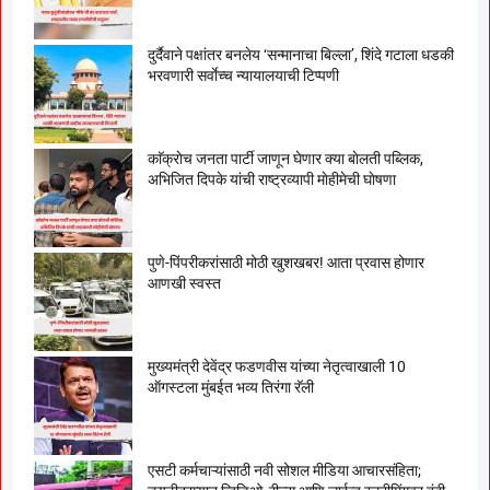
दुर्दैवाने पक्षांतर बनलेय ‘सन्मानाचा बिल्ला’, शिंदे गटाला धडकी
भरवणारी सर्वाेच्च न्यायालयाची टिप्पणी
काॅक्राेच जनता पार्टी जाणून घेणार क्या बाेलती पब्लिक,
अभिजित दिपके यांची राष्ट्रव्यापी माेहीमेची घाेषणा
पुणे-पिंपरीकरांसाठी मोठी खुशखबर! आता प्रवास होणार
आणखी स्वस्त
मुख्यमंत्री देवेंद्र फडणवीस यांच्या नेतृत्वाखाली 10
ऑगस्टला मुंबईत भव्य तिरंगा रॅली
एसटी कर्मचाऱ्यांसाठी नवी सोशल मीडिया आचारसंहिता;