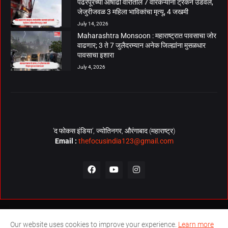
पंढरपूरच्या आषाढी वारीतील 7 वारकऱ्यांना ट्रकने उडवले,
जेजुरीजवळ 3 महिला भाविकांचा मृत्यू, 4 जखमी
July 14, 2026
Maharashtra Monsoon : महाराष्ट्रात पावसाचा जोर
वाढणार; 3 ते 7 जुलैदरम्यान अनेक जिल्ह्यांना मुसळधार
पावसाचा इशारा
July 4, 2026
‘द फोकस इंडिया’, ज्योतिनगर, औरंगाबाद (महाराष्ट्र)
Email :
thefocusindia123@gmail.com
About Us
Contact Us
The Focus India Policy
Our website uses cookies to improve your experience.
Learn more