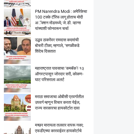
PM Narendra Modi : अमेरिकेचा
100 टक्के टॅरिफ लागू होताच मोदी
अॅक्शन मोडमध्ये; जे.डी. व्हान्स
यांच्याशी फोनवरून चर्चा
उद्धव ठाकरेंवर रामदास कदमांची
बोचरी टीका; म्हणाले, ‘सगळीकडे
शिंदेच दिसतात
महाराष्ट्रात पावसाचा ‘कमबॅक’! १३
ऑगस्टपासून जोरदार सरी, कोकण-
घाट परिसराला अलर्ट
मराठा समाजाचा ओबीसी प्रवर्गातील
उपवर्ग म्हणून विचार करता येईल,
राज्य सरकारचा हायकोर्टात दावा
मच्छर मारायला तलवार वापरू नका;
एफडीएच्या कारवाईवर हायकोर्टाचे