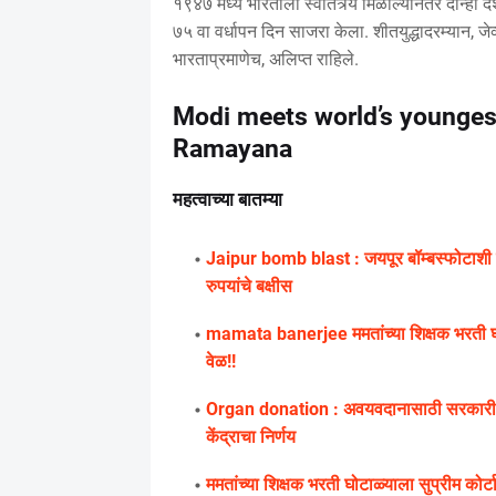
१९४७ मध्ये भारताला स्वातंत्र्य मिळाल्यानंतर दोन्ही दे
७५ वा वर्धापन दिन साजरा केला. शीतयुद्धादरम्यान, जेव
भारताप्रमाणेच, अलिप्त राहिले.
Modi meets world’s youngest
Ramayana
महत्वाच्या बातम्या
Jaipur bomb blast : जयपूर बॉम्बस्फोटाशी 
रुपयांचे बक्षीस
mamata banerjee ममतांच्या शिक्षक भरती घोट
वेळ!!
Organ donation : अवयवदानासाठी सरकारी कर्म
केंद्राचा निर्णय
ममतांच्या शिक्षक भरती घोटाळ्याला सुप्रीम कोर