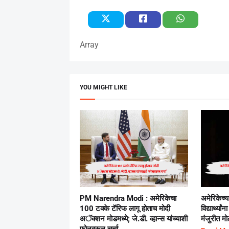
Array
YOU MIGHT LIKE
PM Narendra Modi : अमेरिकेचा
अमेरिकेच्य
100 टक्के टॅरिफ लागू होताच मोदी
विद्यार्थ्य
अॅक्शन मोडमध्ये; जे.डी. व्हान्स यांच्याशी
मंजुरीत म
फोनवरून चर्चा