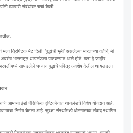
ंनी व्यापारी संबंधांवर चर्चा केली.
जातील.
ी मला त्रिपिटक भेट दिली. ‘बुद्धांची भूमी’ असलेल्या भारताच्या वतीने, मी
वित्र अवशेष भारतातून थायलंडला पाठवण्यात आले होते. मला हे जाहीर
रवलीमध्ये सापडलेले भगवान बुद्धांचे पवित्र अवशेष देखील थायलंडला
गदान
ात आणि आमच्या इंडो पॅसिफिक दृष्टिकोनात थायलंडचे विशेष योगदान आहे.
याचा निर्णय घेतला आहे. सुरक्षा संस्थांमध्ये धोरणात्मक संवाद स्थापित
वण्यासाठी मिळालेल्या सहकार्याबद्दल थायलंड सरकारचे आभार. आमची