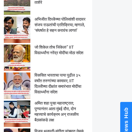
ताशेरे
अभिजीत दिपकेंच्या पोलिसांशी वादावर
संजय राऊतांची प्रतिक्रिया; म्हणाले,
‘संघर्षात हे सहन करावंच लागतं’
जो शिकेल तोच जिंकेल!” IIT
विद्यार्थ्यांना नरेंद्र मोदींचा मोठा संदेश
विकसित भारताचा पाया पुढील ३५
वर्षांत तरुणांच्या कामावर; IIT
दिल्लीच्या दीक्षांत समारंभात मोदींचा
विद्यार्थ्यांना संदेश
अमित शहा पुन्हा महाराष्ट्रात;
पुण्यानंतर आता मुंबई दौरा, दोन
News Hub
महत्त्वाचे कार्यक्रम अन् राजकीय
बैठकांकडे लक्ष
विजय थलपती-संगीता यांच्यात नेमकं