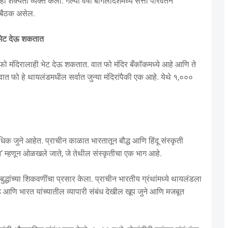
शक्यता व्यक्त केली. गेल्या वर्षी बांगलादेशमध्ये सत्ता परिवर्तन
ीच बैठक असेल.
ा भेट देऊ शकतात
 फो मंदिरालाही भेट देऊ शकतात. वात फो मंदिर बँकॉकमध्ये आहे आणि ते
हे. वात फो हे थायलंडमधील सर्वात जुन्या मंदिरांपैकी एक आहे. येथे १,०००
क जुने आहेत. प्राचीन काळात भारतातून बौद्ध आणि हिंदू संस्कृती
न’ म्हणून ओळखले जाते, जे तेथील संस्कृतीचा एक भाग आहे.
बुद्धांच्या शिकवणींचा प्रसार केला. प्राचीन भारतीय ग्रंथांमध्ये थायलंडला
लंड आणि भारत यांच्यातील व्यापारी संबंध देखील खूप जुने आणि मजबूत