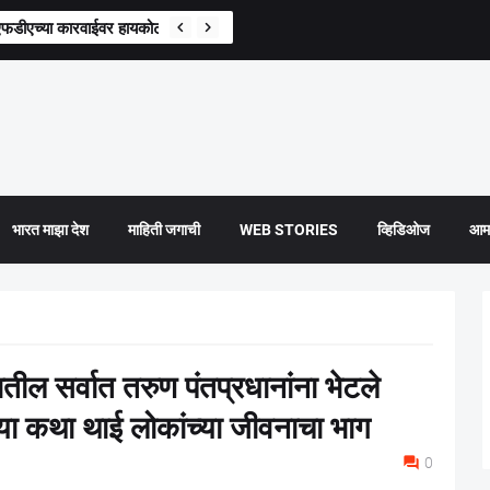
डीएच्या कारवाईवर हायकोर्टाचे ताशेरे
भारत माझा देश
माहिती जगाची
WEB STORIES
व्हिडिओज
आमच
ील सर्वात तरुण पंतप्रधानांना भेटले
- या कथा थाई लोकांच्या जीवनाचा भाग
0