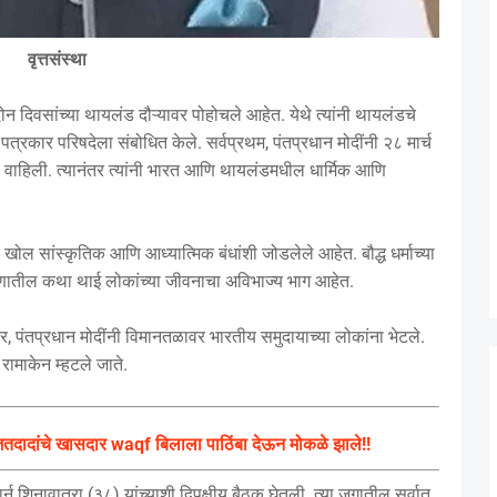
वृत्तसंस्था
ोन दिवसांच्या थायलंड दौऱ्यावर पोहोचले आहेत. येथे त्यांनी थायलंडचे
्त पत्रकार परिषदेला संबोधित केले. सर्वप्रथम, पंतप्रधान मोदींनी २८ मार्च
जली वाहिली. त्यानंतर त्यांनी भारत आणि थायलंडमधील धार्मिक आणि
खोल सांस्कृतिक आणि आध्यात्मिक बंधांशी जोडलेले आहेत. बौद्ध धर्माच्या
यणातील कथा थाई लोकांच्या जीवनाचा अविभाज्य भाग आहेत.
तर, पंतप्रधान मोदींनी विमानतळावर भारतीय समुदायाच्या लोकांना भेटले.
रामाकेन म्हटले जाते.
; अजितदादांचे खासदार waqf बिलाला पाठिंबा देऊन मोकळे झाले!!
र्न शिनावात्रा (३८) यांच्याशी द्विपक्षीय बैठक घेतली. त्या जगातील सर्वात