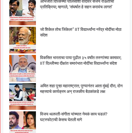
अभिजीत दिपकेंच्या पोलिसांशी वादावर संजय राऊतांची
प्रतिक्रिया; म्हणाले, ‘संघर्षात हे सहन करावंच लागतं’
जो शिकेल तोच जिंकेल!” IIT विद्यार्थ्यांना नरेंद्र मोदींचा मोठा
संदेश
विकसित भारताचा पाया पुढील ३५ वर्षांत तरुणांच्या कामावर;
IIT दिल्लीच्या दीक्षांत समारंभात मोदींचा विद्यार्थ्यांना संदेश
अमित शहा पुन्हा महाराष्ट्रात; पुण्यानंतर आता मुंबई दौरा, दोन
महत्त्वाचे कार्यक्रम अन् राजकीय बैठकांकडे लक्ष
विजय थलपती-संगीता यांच्यात नेमकं काय घडलं?
घटस्फोटाची केसच घेतली मागे