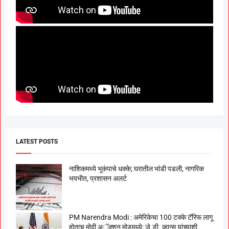
LATEST POSTS
नाशिकमध्ये भूकंपाचे धक्के; घरातील भांडी पडली, नागरिक
भयभीत, प्रशासन अलर्ट
PM Narendra Modi : अमेरिकेचा 100 टक्के टॅरिफ लागू
होताच मोदी अॅक्शन मोडमध्ये; जे.डी. व्हान्स यांच्याशी