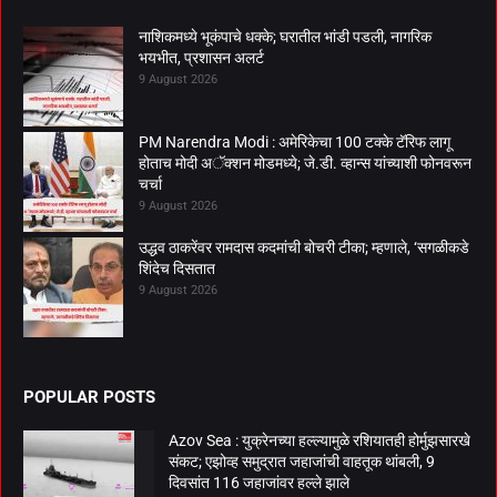
नाशिकमध्ये भूकंपाचे धक्के; घरातील भांडी पडली, नागरिक
भयभीत, प्रशासन अलर्ट
9 August 2026
PM Narendra Modi : अमेरिकेचा 100 टक्के टॅरिफ लागू
होताच मोदी अॅक्शन मोडमध्ये; जे.डी. व्हान्स यांच्याशी फोनवरून
चर्चा
9 August 2026
उद्धव ठाकरेंवर रामदास कदमांची बोचरी टीका; म्हणाले, ‘सगळीकडे
शिंदेच दिसतात
9 August 2026
POPULAR POSTS
Azov Sea : युक्रेनच्या हल्ल्यामुळे रशियातही होर्मुझसारखे
संकट; एझोव्ह समुद्रात जहाजांची वाहतूक थांबली, 9
दिवसांत 116 जहाजांवर हल्ले झाले