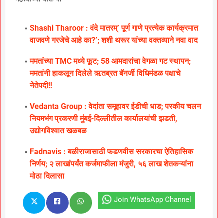
Shashi Tharoor : वंदे मातरम्’ पूर्ण गाणे प्रत्येक कार्यक्रमात
वाजवणे गरजेचे आहे का?’; शशी थरूर यांच्या वक्तव्याने नवा वाद
ममतांच्या TMC मध्ये फूट; 58 आमदारांचा वेगळा गट स्थापन;
ममतांनी हाकलून दिलेले ऋतब्रत बॅनर्जी विधिमंडळ पक्षाचे
नेतेपदी!!
Vedanta Group : वेदांता समूहावर ईडीची धाड; परकीय चलन
नियमभंग प्रकरणी मुंबई-दिल्लीतील कार्यालयांची झडती,
उद्योगविश्वात खळबळ
Fadnavis : बळीराजासाठी फडणवीस सरकारचा ऐतिहासिक
निर्णय; २ लाखांपर्यंत कर्जमाफीला मंजुरी, ५६ लाख शेतकऱ्यांना
मोठा दिलासा
Join WhatsApp Channel