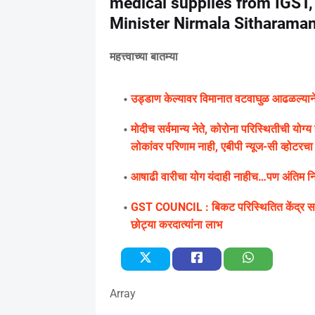
medical supplies from IGST,
Minister Nirmala Sitharama
महत्त्वाच्या बातम्या
उड्डाण केल्यावर विमानात वटवाघुळ आढळल्याने के
मोदीच सर्वमान्य नेते, कोरोना परिस्थितीची यो
लोकांवर परिणाम नाही, एबीपी न्यूज-सी व्होटरचा सर
आषाढी वारीचा योग यंदाही नाहीच…पण अंतिम निर्
GST COUNCIL : बिकट परिस्थितित केंद्र सरक
छोट्या करदात्यांना लाभ
Array