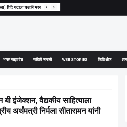
िल्ला’, शिंदे गटाला धडकी भरवणारी सर्वाेच्च न्यायालयाची टिप्पणी
भारत माझा देश
माहिती जगाची
WEB STORIES
व्हिडिओज
आमच
 बी इंजेक्शन, वैद्यकीय साहित्याला
रीय अर्थंमत्री निर्मला सीतारामन यांनी