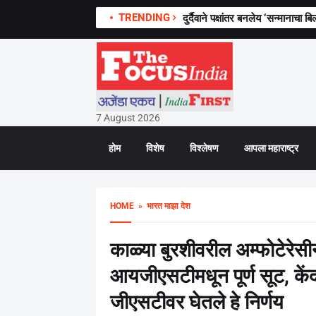
TRENDING
दुर्दैवाने पक्षांतर बनलेय ‘सन्मानाचा ब
7 August 2026
होम
विशेष
विश्लेषण
आपला महाराष्ट्र
HOME
» भारत माझा देश
काळ्या बुरशीवरील अम्फोटेरेसीन
आयजीएसटीमधून पूर्ण सूट, केंद्
जीएसटीवर घेतले हे निर्णय