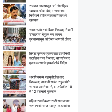
राज्यात आजपासून ‘या’ लोकप्रिय
खाद्यपदार्थावर बंदी; सरकारच्या
निर्णयाने हॉटेल व्यावसायिकांमध्ये
खळबळ
सरकारसोबतची बैठक निष्फळ; निवासी
डॉक्टरांचा बेमुदत संप कायम,
गुरुवारपासून आंदोलन आणखी तीव्र
त्रिशा कृष्णन प्रकरणात उदयनिधी
स्टालिन यांना दिलासा; चौकशीनंतर
मुक्त करण्याचे हायकोर्टाचे निर्देश
धाराशिवमध्ये महायुतीतील वाद
चिघळला; तानाजी सावंत-राहुल मोटे
समर्थक आमनेसामने, दगडफेकीत 10
ते 12 वाहनांचे नुकसान
महिला सक्षमीकरणासाठी समाजाच्या
सहभागाची गरज : अमृता फडणवीस