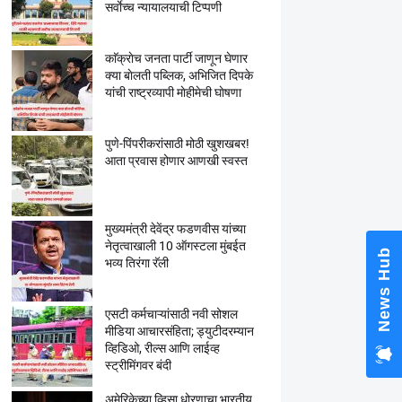
सर्वाेच्च न्यायालयाची टिप्पणी
काॅक्राेच जनता पार्टी जाणून घेणार
क्या बाेलती पब्लिक, अभिजित दिपके
यांची राष्ट्रव्यापी माेहीमेची घाेषणा
पुणे-पिंपरीकरांसाठी मोठी खुशखबर!
आता प्रवास होणार आणखी स्वस्त
मुख्यमंत्री देवेंद्र फडणवीस यांच्या
नेतृत्वाखाली 10 ऑगस्टला मुंबईत
News Hub
भव्य तिरंगा रॅली
एसटी कर्मचाऱ्यांसाठी नवी सोशल
मीडिया आचारसंहिता; ड्युटीदरम्यान
व्हिडिओ, रील्स आणि लाईव्ह
स्ट्रीमिंगवर बंदी
अमेरिकेच्या व्हिसा धोरणाचा भारतीय