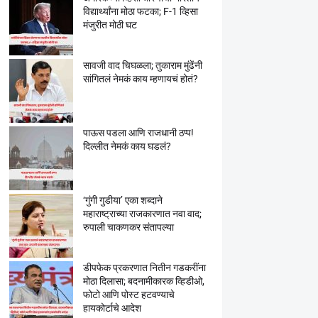
विद्यार्थ्यांना मोठा फटका; F-1 व्हिसा
मंजुरीत मोठी घट
सावजी वाद चिघळला; तुकाराम मुंढेंनी
सांगितलं नेमकं काय म्हणायचं होतं?
पाऊस पडला आणि राजधानी ठप्प!
दिल्लीत नेमकं काय घडलं?
‘गुंगी गुडीया’ एका शब्दाने
महाराष्ट्राच्या राजकारणात नवा वाद;
रुपाली चाकणकर संतापल्या
डीपफेक प्रकरणात नितीन गडकरींना
मोठा दिलासा; बदनामीकारक व्हिडीओ,
फोटो आणि पोस्ट हटवण्याचे
हायकोर्टाचे आदेश