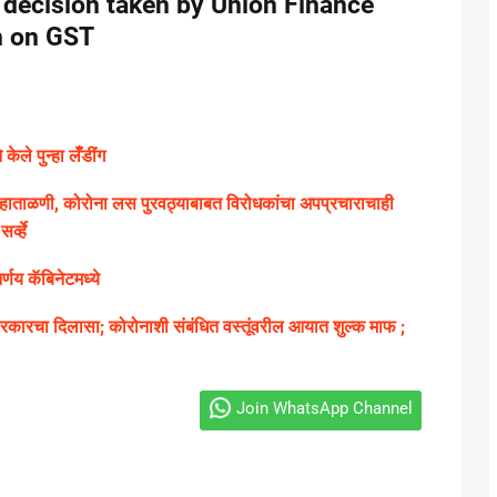
 decision taken by Union Finance
n on GST
ले पुन्हा लॅँडींग
ग्य हाताळणी, कोरोना लस पुरवठ्याबाबत विरोधकांचा अपप्रचाराचाही
्व्हे
णय कॅबिनेटमध्ये
ारचा दिलासा; कोरोनाशी संबंधित वस्तूंवरील आयात शुल्क माफ ;
Join WhatsApp Channel