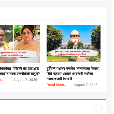
बीयांसोबत ‘पीके’ची बंद दाराआड
दुर्दैवाने पक्षांतर बनलेय ‘सन्मानाचा बिल्ला’,
्ट्रवादीत नव्या रणनीतीची चाहूल?
शिंदे गटाला धडकी भरवणारी सर्वाेच्च
न्यायालयाची टिप्पणी
re..
August 7, 2026
Read More..
August 7, 2026