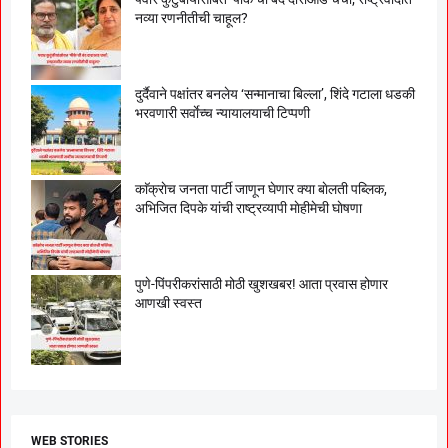
नव्या रणनीतीची चाहूल?
दुर्दैवाने पक्षांतर बनलेय ‘सन्मानाचा बिल्ला’, शिंदे गटाला धडकी
भरवणारी सर्वाेच्च न्यायालयाची टिप्पणी
काॅक्राेच जनता पार्टी जाणून घेणार क्या बाेलती पब्लिक,
अभिजित दिपके यांची राष्ट्रव्यापी माेहीमेची घाेषणा
पुणे-पिंपरीकरांसाठी मोठी खुशखबर! आता प्रवास होणार
आणखी स्वस्त
WEB STORIES