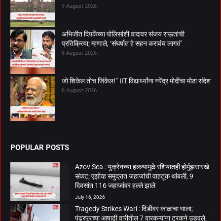
9 August 2026
अभिजीत दिपकेंच्या पोलिसांशी वादावर संजय राऊतांची
प्रतिक्रिया; म्हणाले, ‘संघर्षात हे सहन करावंच लागतं’
8 August 2026
जो शिकेल तोच जिंकेल!” IIT विद्यार्थ्यांना नरेंद्र मोदींचा मोठा संदेश
8 August 2026
POPULAR POSTS
Azov Sea : युक्रेनच्या हल्ल्यामुळे रशियातही होर्मुझसारखे
संकट; एझोव्ह समुद्रात जहाजांची वाहतूक थांबली, 9
दिवसांत 116 जहाजांवर हल्ले झाले
July 16, 2026
Tragedy Strikes Wari : दिंडीवर काळाचा घाला;
पंढरपूरच्या आषाढी वारीतील 7 वारकऱ्यांना ट्रकने उडवले,