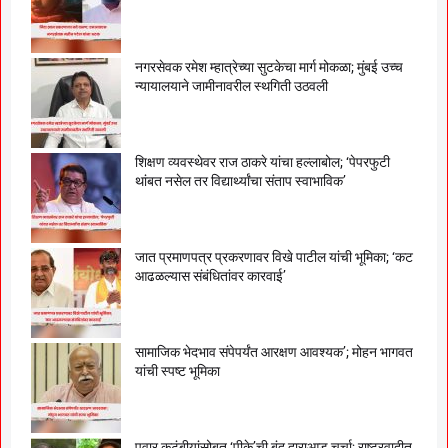
नगरसेवक रमेश म्हात्रेच्या सुटकेचा मार्ग मोकळा; मुंबई उच्च
न्यायालयाने जामीनावरील स्थगिती उठवली
शिक्षण व्यवस्थेवर राज ठाकरे यांचा हल्लाबोल; ‘पेपरफुटी
थांबत नसेल तर विद्यार्थ्यांचा संताप स्वाभाविक’
जात प्रमाणपत्र प्रकरणावर विखे पाटील यांची भूमिका; ‘कट
आढळल्यास संबंधितांवर कारवाई’
सामाजिक भेदभाव संपेपर्यंत आरक्षण आवश्यक’; मोहन भागवत
यांची स्पष्ट भूमिका
पवार कुटुंबीयांसोबत ‘पीके’ची बंद दाराआड चर्चा; राष्ट्रवादीत