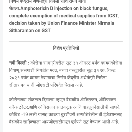
निर्णय केंद्रीय अर्थमंत्री निर्मला सीतारामन यांनी
घेतला.Amphotericin B injection on black fungus,
complete exemption of medical supplies from IGST,
decision taken by Union Finance Minister Nirmala
Sitharaman on GST
विशेष प्रतिनिधी
नवी दिल्ली :
कोरोना सामग्रीवरील सूट ३१ ऑगस्ट पर्यंत कायमकोरोना
विषाणू संसगार्शी निगडीत मदत, बचाव वस्तूंवरील सूट ३१ आॅगस्ट
२०२१ पर्यंत कायम ठेवण्याचा निर्णय केंद्रीय अर्थमंत्री निर्मला
सीतारामन यांनी जीएसटी परिषदेत घेतला आहे.
कोरोनाच्या संकटात दिलासा म्हणून वैद्यकीय ऑक्सिजन, ऑक्सिजन
कॉन्सट्रेटर,आणि ऑक्सिजन साठवणूक आणि वाहतुकीसाठीची साधने,
कोविड -19 लसी यासह काळ्या बुरशीवरी अम्फोटेरेसीन बी इंजेक्शनसह
वैद्यकीय साहित्याला आयजीएसटीमधून पूर्णपणे सूट देण्यात आली आहे.