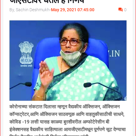
जीएसटीवर घेतले हे निर्णय
By, Sachin Deshmukh
-
May 29, 2021 07:45:00
0
कोरोनाच्या संकटात दिलासा म्हणून वैद्यकीय ऑक्सिजन, ऑक्सिजन
कॉन्सट्रेटर,आणि ऑक्सिजन साठवणूक आणि वाहतुकीसाठीची साधने,
कोविड -19 लसी यासह काळ्या बुरशीवरील अम्फोटेरेसीन बी
इंजेक्शनसह वैद्यकीय साहित्याला आयजीएसटीमधून पूर्णपणे सूट देण्याचा