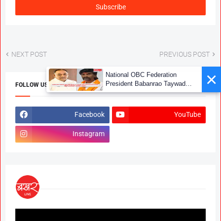
NEXT POST
PREVIOUS POST
×
National OBC Federation
President Babanrao Taywade
FOLLOW US
Claims Only 27 Kunbi
Certificates Issued in
Marathwada After September 2
Facebook
YouTube
GR; Alarming News for Mano
Instagram