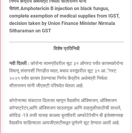
निर्णय केंद्रीय अर्थमंत्री निर्मला सीतारामन यांनी
घेतला.Amphotericin B injection on black fungus,
complete exemption of medical supplies from IGST,
decision taken by Union Finance Minister Nirmala
Sitharaman on GST
विशेष प्रतिनिधी
नवी दिल्ली :
कोरोना सामग्रीवरील सूट ३१ ऑगस्ट पर्यंत कायमकोरोना
विषाणू संसगार्शी निगडीत मदत, बचाव वस्तूंवरील सूट ३१ आॅगस्ट
२०२१ पर्यंत कायम ठेवण्याचा निर्णय केंद्रीय अर्थमंत्री निर्मला
सीतारामन यांनी जीएसटी परिषदेत घेतला आहे.
कोरोनाच्या संकटात दिलासा म्हणून वैद्यकीय ऑक्सिजन, ऑक्सिजन
कॉन्सट्रेटर,आणि ऑक्सिजन साठवणूक आणि वाहतुकीसाठीची साधने,
कोविड -19 लसी यासह काळ्या बुरशीवरी अम्फोटेरेसीन बी इंजेक्शनसह
वैद्यकीय साहित्याला आयजीएसटीमधून पूर्णपणे सूट देण्यात आली आहे.