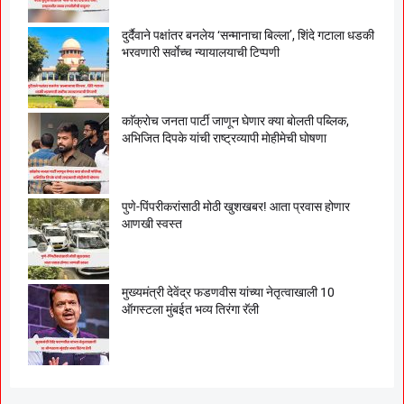
दुर्दैवाने पक्षांतर बनलेय ‘सन्मानाचा बिल्ला’, शिंदे गटाला धडकी
भरवणारी सर्वाेच्च न्यायालयाची टिप्पणी
काॅक्राेच जनता पार्टी जाणून घेणार क्या बाेलती पब्लिक,
अभिजित दिपके यांची राष्ट्रव्यापी माेहीमेची घाेषणा
पुणे-पिंपरीकरांसाठी मोठी खुशखबर! आता प्रवास होणार
आणखी स्वस्त
मुख्यमंत्री देवेंद्र फडणवीस यांच्या नेतृत्वाखाली 10
ऑगस्टला मुंबईत भव्य तिरंगा रॅली