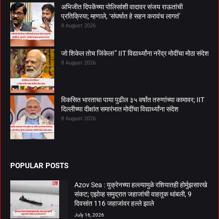
अभिजीत दिपकेंच्या पोलिसांशी वादावर संजय राऊतांची
प्रतिक्रिया; म्हणाले, ‘संघर्षात हे सहन करावंच लागतं’
8 August 2026
जो शिकेल तोच जिंकेल!” IIT विद्यार्थ्यांना नरेंद्र मोदींचा मोठा संदेश
8 August 2026
विकसित भारताचा पाया पुढील ३५ वर्षांत तरुणांच्या कामावर; IIT
दिल्लीच्या दीक्षांत समारंभात मोदींचा विद्यार्थ्यांना संदेश
8 August 2026
POPULAR POSTS
Azov Sea : युक्रेनच्या हल्ल्यामुळे रशियातही होर्मुझसारखे
संकट; एझोव्ह समुद्रात जहाजांची वाहतूक थांबली, 9
दिवसांत 116 जहाजांवर हल्ले झाले
July 16, 2026