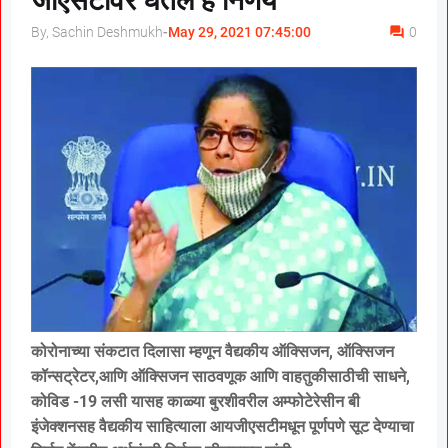
जीएसटीवर घेतले हे निर्णय
By, Sachin Deshmukh
-
May 29, 2021 07:45:00
0
कोरोनाच्या संकटात दिलासा म्हणून वैद्यकीय ऑक्सिजन, ऑक्सिजन
कॉन्सट्रेटर,आणि ऑक्सिजन साठवणूक आणि वाहतुकीसाठीची साधने,
कोविड -19 लसी यासह काळ्या बुरशीवरील अम्फोटेरेसीन बी
इंजेक्शनसह वैद्यकीय साहित्याला आयजीएसटीमधून पूर्णपणे सूट देण्याचा