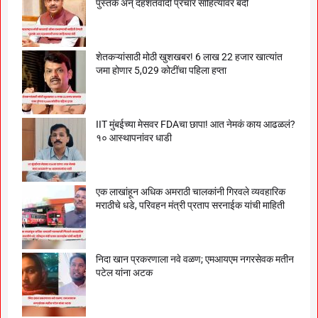
पुस्तके अन् दहशतवादी प्रचार साहित्यावर बंदी
शेतकऱ्यांसाठी मोठी खुशखबर! 6 लाख 22 हजार खात्यांत
जमा होणार 5,029 कोटींचा पहिला हप्ता
IIT मुंबईच्या मेसवर FDAचा छापा! आत नेमकं काय आढळलं?
१० आस्थापनांवर धाडी
एक लाखांहून अधिक अमराठी चालकांनी गिरवले व्यवहारिक
मराठीचे धडे, परिवहन मंत्री प्रताप सरनाईक यांची माहिती
निदा खान प्रकरणाला नवे वळण; एमआयएम नगरसेवक मतीन
पटेल यांना अटक