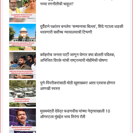
नव्या रणनीतीची चाहूल?
दुर्दैवाने पक्षांतर बनलेय ‘सन्मानाचा बिल्ला’, शिंदे गटाला धडकी
भरवणारी सर्वाेच्च न्यायालयाची टिप्पणी
काॅक्राेच जनता पार्टी जाणून घेणार क्या बाेलती पब्लिक,
अभिजित दिपके यांची राष्ट्रव्यापी माेहीमेची घाेषणा
पुणे-पिंपरीकरांसाठी मोठी खुशखबर! आता प्रवास होणार
आणखी स्वस्त
मुख्यमंत्री देवेंद्र फडणवीस यांच्या नेतृत्वाखाली 10
ऑगस्टला मुंबईत भव्य तिरंगा रॅली