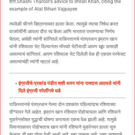
होते.Shashi Tharoor’s advice to Imran Khan, citing the
example of Atal Bihari Vajpayee
त्यावेळी चीनने व्हिएतनामवर हल्ला केला. त्यामुळे त्याचा निषेध करत
वाजपेयींनी आपला दौरा रद्द केला आणि भारतात परतण्याचा निर्णय
घेतला, असेही त्यांनी सांगितले.पाकिस्तानचे पंतप्रधान इम्रान खान
यांनी रशियाला भेट दिल्यानंतर मॉस्को भेटीसाठी आपण खूप उत्साही
असल्याचं सांगितलं. आपण रशियाला भेट दिलेली वेळ ही एकदम परफेक्ट
असल्याचंही त्यांनी म्हटलं आहे.
इंग्रजीचे प्रकांड पंडीत शशी थरुर यांना रामदास आठवले यांनी
दिले इंग्रजी स्पेलींगचे धडे
पाकिस्तानचे पंतप्रधान गेल्या दोन दशकांत पहिल्यांदाच रशियाच्या
दौºयावर गेले आहेत. इम्रान खान रशियात पोहोचायला आणि रशियाने
युक्रेनसोबत युद्धाची घोषणा करायला एकच वेळ झाली आहे. यामुळे
विमानतळावर पोहोचताच खान यांनी रशियाने युक्रेनवर हल्ला सुरु
केलाय, मी खूप योग्य वेळी आलो आहे. खूप उत्सूक आहे, अशा आशयाचे