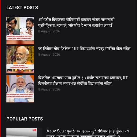
LATEST POSTS
अभिजीत दिपकेंच्या पोलिसांशी वादावर संजय राऊतांची
प्रतिक्रिया; म्हणाले, ‘संघर्षात हे सहन करावंच लागतं’
8 August 2026
जो शिकेल तोच जिंकेल!” IIT विद्यार्थ्यांना नरेंद्र मोदींचा मोठा संदेश
8 August 2026
विकसित भारताचा पाया पुढील ३५ वर्षांत तरुणांच्या कामावर; IIT
दिल्लीच्या दीक्षांत समारंभात मोदींचा विद्यार्थ्यांना संदेश
8 August 2026
POPULAR POSTS
Azov Sea : युक्रेनच्या हल्ल्यामुळे रशियातही होर्मुझसारखे
संकट; एझोव्ह समुद्रात जहाजांची वाहतूक थांबली, 9