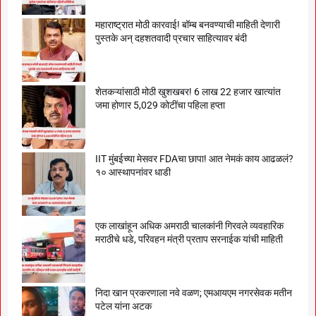
महाराष्ट्रात मोठी कारवाई! बॉम्ब बनवण्याची माहिती देणारी
पुस्तके अन् दहशतवादी प्रचार साहित्यावर बंदी
शेतकऱ्यांसाठी मोठी खुशखबर! 6 लाख 22 हजार खात्यांत
जमा होणार 5,029 कोटींचा पहिला हप्ता
IIT मुंबईच्या मेसवर FDAचा छापा! आत नेमकं काय आढळलं?
१० आस्थापनांवर धाडी
एक लाखांहून अधिक अमराठी चालकांनी गिरवले व्यवहारिक
मराठीचे धडे, परिवहन मंत्री प्रताप सरनाईक यांची माहिती
निदा खान प्रकरणाला नवे वळण; एमआयएम नगरसेवक मतीन
पटेल यांना अटक