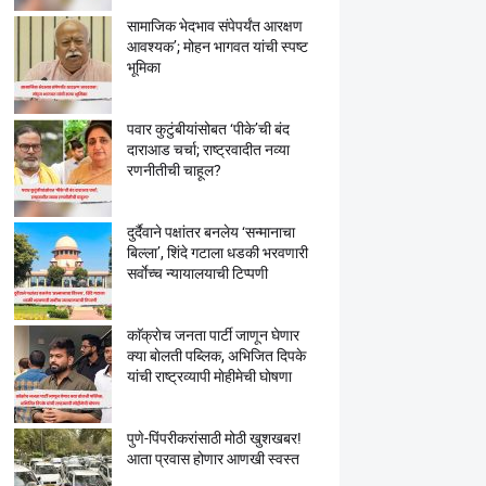
सामाजिक भेदभाव संपेपर्यंत आरक्षण
आवश्यक’; मोहन भागवत यांची स्पष्ट
भूमिका
पवार कुटुंबीयांसोबत ‘पीके’ची बंद
दाराआड चर्चा; राष्ट्रवादीत नव्या
रणनीतीची चाहूल?
दुर्दैवाने पक्षांतर बनलेय ‘सन्मानाचा
बिल्ला’, शिंदे गटाला धडकी भरवणारी
सर्वाेच्च न्यायालयाची टिप्पणी
काॅक्राेच जनता पार्टी जाणून घेणार
क्या बाेलती पब्लिक, अभिजित दिपके
यांची राष्ट्रव्यापी माेहीमेची घाेषणा
पुणे-पिंपरीकरांसाठी मोठी खुशखबर!
आता प्रवास होणार आणखी स्वस्त