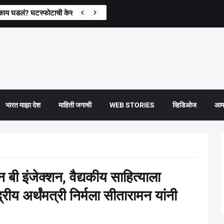
 काय घडलं? घटस्फोटाची केसच घेतली मागे
भारत माझा देश
माहिती जगाची
WEB STORIES
व्हिडिओज
आमच
 बी इंजेक्शन, वैद्यकीय साहित्याला
रीय अर्थंमत्री निर्मला सीतारामन यांनी