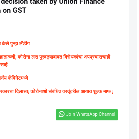
 decision taken by Union Finance
n on GST
ले पुन्हा लॅँडींग
ग्य हाताळणी, कोरोना लस पुरवठ्याबाबत विरोधकांचा अपप्रचाराचाही
्व्हे
णय कॅबिनेटमध्ये
ारचा दिलासा; कोरोनाशी संबंधित वस्तूंवरील आयात शुल्क माफ ;
Join WhatsApp Channel