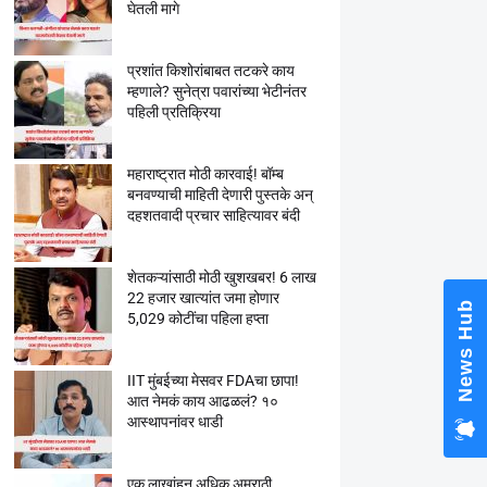
घेतली मागे
प्रशांत किशोरांबाबत तटकरे काय
म्हणाले? सुनेत्रा पवारांच्या भेटीनंतर
पहिली प्रतिक्रिया
महाराष्ट्रात मोठी कारवाई! बॉम्ब
बनवण्याची माहिती देणारी पुस्तके अन्
दहशतवादी प्रचार साहित्यावर बंदी
शेतकऱ्यांसाठी मोठी खुशखबर! 6 लाख
22 हजार खात्यांत जमा होणार
News Hub
5,029 कोटींचा पहिला हप्ता
IIT मुंबईच्या मेसवर FDAचा छापा!
आत नेमकं काय आढळलं? १०
आस्थापनांवर धाडी
एक लाखांहून अधिक अमराठी