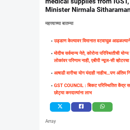
medical supplies from IGST,
Minister Nirmala Sitharama
महत्त्वाच्या बातम्या
उड्डाण केल्यावर विमानात वटवाघुळ आढळल्याने के
मोदीच सर्वमान्य नेते, कोरोना परिस्थितीची यो
लोकांवर परिणाम नाही, एबीपी न्यूज-सी व्होटरचा सर
आषाढी वारीचा योग यंदाही नाहीच…पण अंतिम निर्
GST COUNCIL : बिकट परिस्थितित केंद्र सरक
छोट्या करदात्यांना लाभ
Array