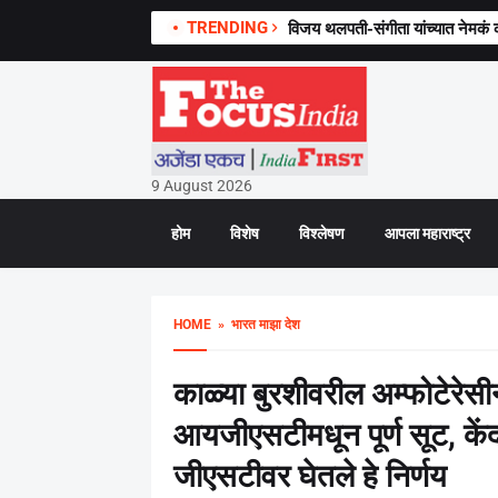
TRENDING
विजय थलपती-संगीता यांच्यात नेमकं
9 August 2026
होम
विशेष
विश्लेषण
आपला महाराष्ट्र
HOME
» भारत माझा देश
काळ्या बुरशीवरील अम्फोटेरेसीन
आयजीएसटीमधून पूर्ण सूट, केंद्
जीएसटीवर घेतले हे निर्णय