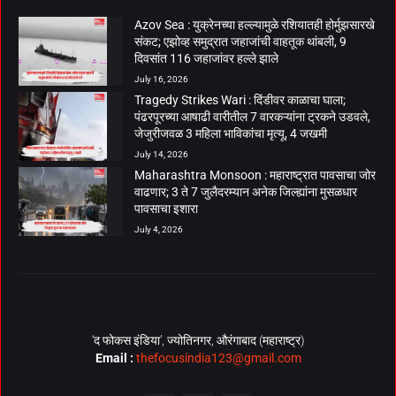
Azov Sea : युक्रेनच्या हल्ल्यामुळे रशियातही होर्मुझसारखे
संकट; एझोव्ह समुद्रात जहाजांची वाहतूक थांबली, 9
दिवसांत 116 जहाजांवर हल्ले झाले
July 16, 2026
Tragedy Strikes Wari : दिंडीवर काळाचा घाला;
पंढरपूरच्या आषाढी वारीतील 7 वारकऱ्यांना ट्रकने उडवले,
जेजुरीजवळ 3 महिला भाविकांचा मृत्यू, 4 जखमी
July 14, 2026
Maharashtra Monsoon : महाराष्ट्रात पावसाचा जोर
वाढणार; 3 ते 7 जुलैदरम्यान अनेक जिल्ह्यांना मुसळधार
पावसाचा इशारा
July 4, 2026
‘द फोकस इंडिया’, ज्योतिनगर, औरंगाबाद (महाराष्ट्र)
Email :
thefocusindia123@gmail.com