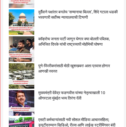
दुर्दैवाने पक्षांतर बनलेय ‘सन्मानाचा बिल्ला’, शिंदे गटाला धडकी
भरवणारी सर्वाेच्च न्यायालयाची टिप्पणी
काॅक्राेच जनता पार्टी जाणून घेणार क्या बाेलती पब्लिक,
अभिजित दिपके यांची राष्ट्रव्यापी माेहीमेची घाेषणा
पुणे-पिंपरीकरांसाठी मोठी खुशखबर! आता प्रवास होणार
आणखी स्वस्त
मुख्यमंत्री देवेंद्र फडणवीस यांच्या नेतृत्वाखाली 10
ऑगस्टला मुंबईत भव्य तिरंगा रॅली
एसटी कर्मचाऱ्यांसाठी नवी सोशल मीडिया आचारसंहिता;
ड्युटीदरम्यान व्हिडिओ, रील्स आणि लाईव्ह स्ट्रीमिंगवर बंदी