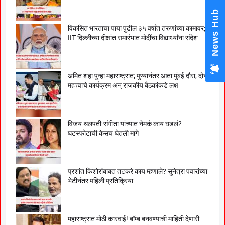
News Hub
विकसित भारताचा पाया पुढील ३५ वर्षांत तरुणांच्या कामावर;
IIT दिल्लीच्या दीक्षांत समारंभात मोदींचा विद्यार्थ्यांना संदेश
अमित शहा पुन्हा महाराष्ट्रात; पुण्यानंतर आता मुंबई दौरा, दोन
महत्त्वाचे कार्यक्रम अन् राजकीय बैठकांकडे लक्ष
विजय थलपती-संगीता यांच्यात नेमकं काय घडलं?
घटस्फोटाची केसच घेतली मागे
प्रशांत किशोरांबाबत तटकरे काय म्हणाले? सुनेत्रा पवारांच्या
भेटीनंतर पहिली प्रतिक्रिया
महाराष्ट्रात मोठी कारवाई! बॉम्ब बनवण्याची माहिती देणारी