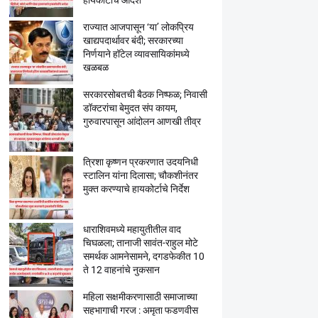
हायकोर्टाचे आदेश
राज्यात आजपासून ‘या’ लोकप्रिय
खाद्यपदार्थावर बंदी; सरकारच्या
निर्णयाने हॉटेल व्यावसायिकांमध्ये
खळबळ
सरकारसोबतची बैठक निष्फळ; निवासी
डॉक्टरांचा बेमुदत संप कायम,
गुरुवारपासून आंदोलन आणखी तीव्र
त्रिशा कृष्णन प्रकरणात उदयनिधी
स्टालिन यांना दिलासा; चौकशीनंतर
मुक्त करण्याचे हायकोर्टाचे निर्देश
धाराशिवमध्ये महायुतीतील वाद
चिघळला; तानाजी सावंत-राहुल मोटे
समर्थक आमनेसामने, दगडफेकीत 10
ते 12 वाहनांचे नुकसान
महिला सक्षमीकरणासाठी समाजाच्या
सहभागाची गरज : अमृता फडणवीस