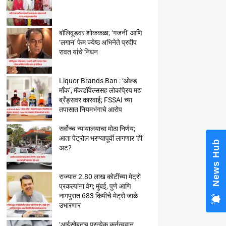
बॉलिवूडवर शोककळा; ‘गजनी’ आणि
‘लगान’ फेम ज्येष्ठ अभिनेते प्रदीप
रावत यांचे निधन
Liquor Brands Ban : ‘ओल्ड
मॉंक’, मॅकडॉवेल्ससह लोकप्रिय मद्य
ब्रँड्सवर कारवाई; FSSAI च्या
तपासात नियमभंगाचे आरोप
सर्वोच्च न्यायालयाचा मोठा निर्णय;
आता पेट्रोल भरण्यापूर्वी लागणार ‘ही’
News Hub
अट?
राज्यात 2.80 लाख कोटींच्या मेट्रो
प्रकल्पांना वेग; मुंबई, पुणे आणि
नागपुरात 683 किमीचे मेट्रो जाळे
उभारणार
‘आईसोबतच प्रत्येक कर्तृत्ववान