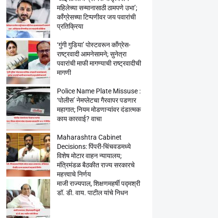
महिलेच्या सन्मानासाठी ठामपणे उभा’;
काँग्रेसच्या टिप्पणीवर जय पवारांची
प्रतिक्रिया
‘गुंगी गुडिया’ पोस्टवरून काँग्रेस-
राष्ट्रवादी आमनेसामने; सुनेत्रा
पवारांची माफी मागण्याची राष्ट्रवादीची
मागणी
Police Name Plate Missuse :
‘पोलीस’ नेमप्लेटचा गैरवापर पडणार
महागात; नियम मोडणाऱ्यांवर दंडात्मक
काय कारवाई? वाचा
Maharashtra Cabinet
Decisions: पिंपरी-चिंचवडमध्ये
विशेष मोटार वाहन न्यायालय;
मंत्रिमंडळ बैठकीत राज्य सरकारचे
महत्त्वाचे निर्णय
माजी राज्यपाल, शिक्षणमहर्षी पद्मश्री
डॉ. डी. वाय. पाटील यांचे निधन