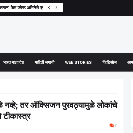
न’ फेम ज्येष्ठ अभिनेते प्रदीप रावत यांचे निधन
 सहभागाची गरज : अमृता फडणवीस
भारत माझा देश
माहिती जगाची
WEB STORIES
व्हिडिओज
आमच
ळे नव्हे; तर ऑक्सिजन पुरवठ्यामुळे लोकांचे
े टीकास्त्र
0