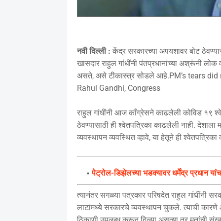
नवी दिल्ली :
केंद्र सरकारच्या अपयशावर बोट ठेवण्या
खासदार राहुल गांधींनी पंतप्रधानांच्या अश्रूंनी लो
असते, असे टीकास्त्र सोडले आहे.PM’s tears di
Rahul Gandhi, Congress
राहुल गांधींनी आज काँग्रेसने काढलेली कोविड १९ श
ठेवण्यासाठी ही श्वेतपत्रिका काढलेली नाही. देशाला मा
व्यवस्थापन व्यवस्थित व्हावे, या हेतूने ही श्वेतपत्रि
पेट्रोल-डिझेलच्या भडक्यावर धर्मेंद्र प्रधान या
त्यानंतर सगळ्या पत्रकार परिषदेत राहुल गांधींनी सरक
लाटांमध्ये सरकारचे व्यवस्थापन चुकले. त्याची कारणे
ठिकाणी उपलब्ध करून दिल्या असत्या तर मृतांची संख