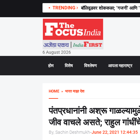
TRENDING
बॉलिवूडवर शोककळा; ‘गजनी’ आणि ‘लगा
महिला सक्षमीकरणासाठी समाजाच्या
6 August 2026
होम
विशेष
विश्लेषण
आपला महाराष्ट्र
HOME
» भारत माझा देश
पंतप्रधानांनी अश्रू गाळल्यामु
जीव वाचले असते; राहुल गांधींच
By, Sachin Deshmukh
-
June 22, 2021 12:44:35