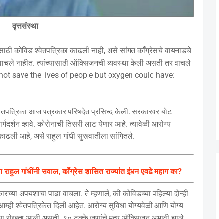
वृत्तसंस्था
साठी कोविड श्वेतपत्रिका काढली नाही, असे सांगत काँग्रेसचे वायनाडचे
क वाचले नाहीत. त्यांच्यासाठी ऑक्सिजनची व्यवस्था केली असती तर वाचले
d not save the lives of people but oxygen could have:
्वेतपत्रिका आज पत्रकार परिषदेत प्रसिध्द केली. सरकारवर बोट
र्गदर्शन व्हावे. कोरोनाची तिसरी लाट येणार आहे. त्यावेळी आरोग्य
का काढली आहे, असे राहुल गांधी सुरूवातीला सांगितले.
ंचा राहुल गांधींनी सवाल, कॉंग्रेस शासित राज्यांत इंधन एवढे महाग का?
ारच्या अपयशाचा पाढा वाचला. ते म्हणाले, की कोविडच्या पहिल्या दोन्ही
 आम्ही श्वेतपत्रिकेत दिली आहेत. आरोग्य सुविधा योग्यवेळी आणि योग्य
्या रोखता आली असती. ९० टक्के जणांचे मृत्यू ऑक्सिजन अभावी झाले