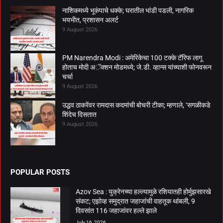
नाशिकमध्ये भूकंपाचे धक्के; घरातील भांडी पडली, नागरिक
भयभीत, प्रशासन अलर्ट
9 August 2026
PM Narendra Modi : अमेरिकेचा 100 टक्के टॅरिफ लागू
होताच मोदी अॅक्शन मोडमध्ये; जे.डी. व्हान्स यांच्याशी फोनवरून
चर्चा
9 August 2026
उद्धव ठाकरेंवर रामदास कदमांची बोचरी टीका; म्हणाले, ‘सगळीकडे
शिंदेच दिसतात
9 August 2026
POPULAR POSTS
Azov Sea : युक्रेनच्या हल्ल्यामुळे रशियातही होर्मुझसारखे
संकट; एझोव्ह समुद्रात जहाजांची वाहतूक थांबली, 9
दिवसांत 116 जहाजांवर हल्ले झाले
July 16, 2026