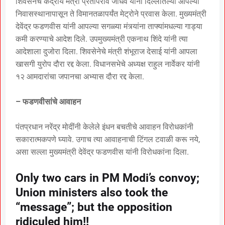
शिवसेनेचे केंद्रीय मंत्री प्रतापराव जाधव यांनी दिल्लीतल्या आपल्या
निवासस्थानापासून ते विमानतळापर्यंत मेट्रोने प्रवास केला. मुख्यमंत्री
देवेंद्र फडणवीस यांनी आपल्या सगळ्या मंत्र्यांना ताफ्यांमधल्या गाड्या
कमी करण्याचे आदेश दिले. उपमुख्यमंत्री एकनाथ शिंदे यांनी त्या
आदेशाला दुजोरा दिला. शिवसेनेचे मंत्री शंभूराज देसाई यांनी आपला
खासगी युरोप दौरा रद्द केला. विधानसभेचे अध्यक्ष राहुल नार्वेकर यांनी
१२ आमदारांचा जपानचा अभ्यास दौरा रद्द केला.
– फडणवीसांचे आवाहन
पंतप्रधान नरेंद्र मोदींनी केलेले इंधन बचतीचे आवाहन विरोधकांनी
सकारात्मकपणे घ्यावे. उगाच त्या आवाहनाची टिंगल टवाळी करू नये,
असा सल्ला मुख्यमंत्री देवेंद्र फडणवीस यांनी विरोधकांना दिला.
Only two cars in PM Modi’s convoy;
Union ministers also took the
“message”; but the opposition
ridiculed him!!