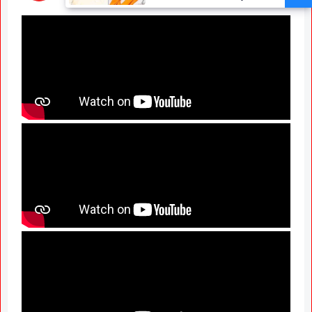
Claims Only 27 Kunbi
Certificates Issued in
Marathwada After September 2
GR; Alarming News for Mano