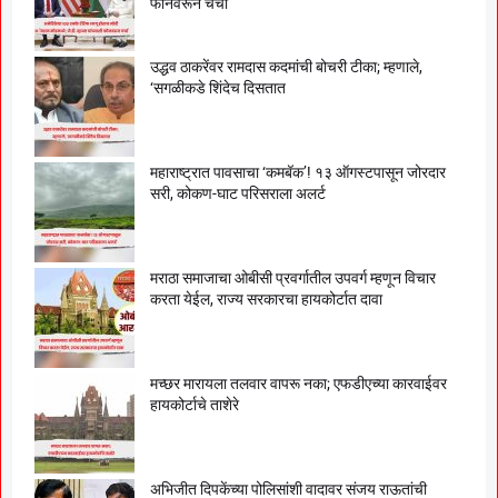
फोनवरून चर्चा
उद्धव ठाकरेंवर रामदास कदमांची बोचरी टीका; म्हणाले,
‘सगळीकडे शिंदेच दिसतात
महाराष्ट्रात पावसाचा ‘कमबॅक’! १३ ऑगस्टपासून जोरदार
सरी, कोकण-घाट परिसराला अलर्ट
मराठा समाजाचा ओबीसी प्रवर्गातील उपवर्ग म्हणून विचार
करता येईल, राज्य सरकारचा हायकोर्टात दावा
मच्छर मारायला तलवार वापरू नका; एफडीएच्या कारवाईवर
हायकोर्टाचे ताशेरे
अभिजीत दिपकेंच्या पोलिसांशी वादावर संजय राऊतांची