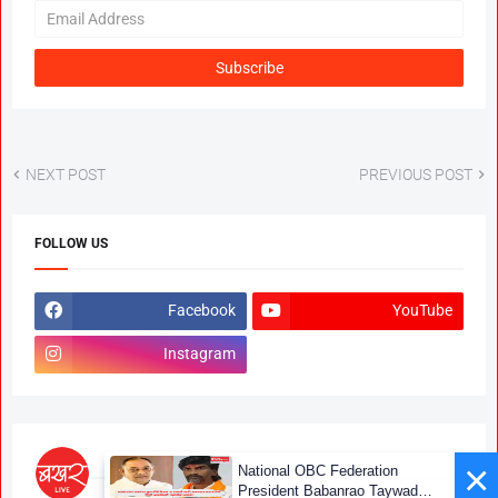
NEXT POST
PREVIOUS POST
FOLLOW US
Facebook
YouTube
Instagram
×
National OBC Federation
President Babanrao Taywade