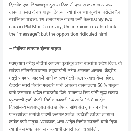
दिल्लीत एका ठिकाणाहून दुसऱ्या ठिकाणी प्रवास करताना आपल्या
ताफ्यात फक्त दोनच गाड्या ठेवल्या. त्यांनी त्यांच्या सुरक्षेचा प्रोटोकॉल
व्यवस्थित पाळला, पण अनावश्यक गाड्या कमी केल्या.
Only two
cars in PM Modi’s convoy; Union ministers also took
the “message”; but the opposition ridiculed him!!
– मोदींच्या ताफ्यात दोनच गाड्या
पंतप्रधान नरेंद्र मोदींनी आपल्या कृतीतून इंधन बचतीचा संदेश दिला. तो
त्यांच्या मंत्रिमंडळातल्या सहकार्यांनी लगेच अंमलात आणला. केंद्रीय
मंत्री रामदास आठवले यांनी कालच मेट्रो मधून प्रवास केला होता.
केंद्रीय मंत्री नितीन गडकरी यांनी आपल्या ताफ्यातल्या 50 % गाड्या
कमी करण्याचे आदेश ताबडतोब दिले. राजनाथ सिंह यांनी सुद्धा तशाच
प्रकारची कृती केली. नितीन गडकरी 14 आणि 15 मे या दोन
दिवसांमध्ये महाराष्ट्रात संत ज्ञानेश्वर आणि संत तुकाराम यांच्या
पालख्यांच्या मार्गांची पाहणी करणार आहेत. त्यावेळी त्यांच्या ताफ्यात
कमीत कमी गाड्या असाव्यात, असा आदेश नितीन गडकरी यांनी दिला.
त्यांनी बस मधून प्रवास करण्याची तयारी सुद्धा दाखविली.