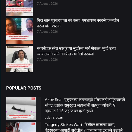
7 August 2026
निदा खान प्रकरणाला नवे वळण; एमआयएम नगरसेवक मतीन
पटेल यांना अटक
7 August 2026
नगरसेवक रमेश म्हात्रेच्या सुटकेचा मार्ग मोकळा; मुंबई उच्च
न्यायालयाने जामीनावरील स्थगिती उठवली
7 August 2026
POPULAR POSTS
Azov Sea : युक्रेनच्या हल्ल्यामुळे रशियातही होर्मुझसारखे
संकट; एझोव्ह समुद्रात जहाजांची वाहतूक थांबली, 9
दिवसांत 116 जहाजांवर हल्ले झाले
July 16, 2026
Tragedy Strikes Wari : दिंडीवर काळाचा घाला;
पंढरपूरच्या आषाढी वारीतील 7 वारकऱ्यांना ट्रकने उडवले,