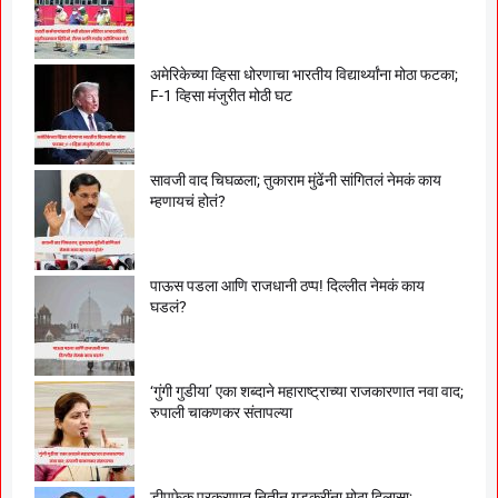
अमेरिकेच्या व्हिसा धोरणाचा भारतीय विद्यार्थ्यांना मोठा फटका;
F-1 व्हिसा मंजुरीत मोठी घट
सावजी वाद चिघळला; तुकाराम मुंढेंनी सांगितलं नेमकं काय
म्हणायचं होतं?
पाऊस पडला आणि राजधानी ठप्प! दिल्लीत नेमकं काय
घडलं?
‘गुंगी गुडीया’ एका शब्दाने महाराष्ट्राच्या राजकारणात नवा वाद;
रुपाली चाकणकर संतापल्या
डीपफेक प्रकरणात नितीन गडकरींना मोठा दिलासा;