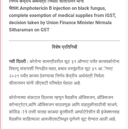
निर्णय केंद्रीय अर्थमंत्री निर्मला सीतारामन यांनी
घेतला.Amphotericin B injection on black fungus,
complete exemption of medical supplies from IGST,
decision taken by Union Finance Minister Nirmala
Sitharaman on GST
विशेष प्रतिनिधी
नवी दिल्ली :
कोरोना सामग्रीवरील सूट ३१ ऑगस्ट पर्यंत कायमकोरोना
विषाणू संसगार्शी निगडीत मदत, बचाव वस्तूंवरील सूट ३१ आॅगस्ट
२०२१ पर्यंत कायम ठेवण्याचा निर्णय केंद्रीय अर्थमंत्री निर्मला
सीतारामन यांनी जीएसटी परिषदेत घेतला आहे.
कोरोनाच्या संकटात दिलासा म्हणून वैद्यकीय ऑक्सिजन, ऑक्सिजन
कॉन्सट्रेटर,आणि ऑक्सिजन साठवणूक आणि वाहतुकीसाठीची साधने,
कोविड -19 लसी यासह काळ्या बुरशीवरी अम्फोटेरेसीन बी इंजेक्शनसह
वैद्यकीय साहित्याला आयजीएसटीमधून पूर्णपणे सूट देण्यात आली आहे.