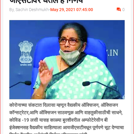
जीएसटीवर घेतले हे निर्णय
By, Sachin Deshmukh
-
May 29, 2021 07:45:00
0
कोरोनाच्या संकटात दिलासा म्हणून वैद्यकीय ऑक्सिजन, ऑक्सिजन
कॉन्सट्रेटर,आणि ऑक्सिजन साठवणूक आणि वाहतुकीसाठीची साधने,
कोविड -19 लसी यासह काळ्या बुरशीवरील अम्फोटेरेसीन बी
इंजेक्शनसह वैद्यकीय साहित्याला आयजीएसटीमधून पूर्णपणे सूट देण्याचा