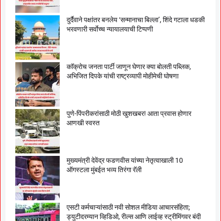
दुर्दैवाने पक्षांतर बनलेय ‘सन्मानाचा बिल्ला’, शिंदे गटाला धडकी
भरवणारी सर्वाेच्च न्यायालयाची टिप्पणी
काॅक्राेच जनता पार्टी जाणून घेणार क्या बाेलती पब्लिक,
अभिजित दिपके यांची राष्ट्रव्यापी माेहीमेची घाेषणा
पुणे-पिंपरीकरांसाठी मोठी खुशखबर! आता प्रवास होणार
आणखी स्वस्त
मुख्यमंत्री देवेंद्र फडणवीस यांच्या नेतृत्वाखाली 10
ऑगस्टला मुंबईत भव्य तिरंगा रॅली
एसटी कर्मचाऱ्यांसाठी नवी सोशल मीडिया आचारसंहिता;
ड्युटीदरम्यान व्हिडिओ, रील्स आणि लाईव्ह स्ट्रीमिंगवर बंदी