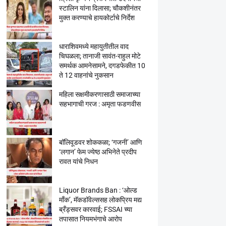
स्टालिन यांना दिलासा; चौकशीनंतर
मुक्त करण्याचे हायकोर्टाचे निर्देश
धाराशिवमध्ये महायुतीतील वाद
चिघळला; तानाजी सावंत-राहुल मोटे
समर्थक आमनेसामने, दगडफेकीत 10
ते 12 वाहनांचे नुकसान
महिला सक्षमीकरणासाठी समाजाच्या
सहभागाची गरज : अमृता फडणवीस
बॉलिवूडवर शोककळा; ‘गजनी’ आणि
‘लगान’ फेम ज्येष्ठ अभिनेते प्रदीप
रावत यांचे निधन
Liquor Brands Ban : ‘ओल्ड
मॉंक’, मॅकडॉवेल्ससह लोकप्रिय मद्य
ब्रँड्सवर कारवाई; FSSAI च्या
तपासात नियमभंगाचे आरोप