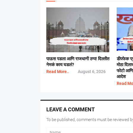
पाऊस पडला आणि राजधानी ठप्प! दिल्लीत
डीपफेक प
नेमकं काय घडलं?
मोठा दिला
फोटो आणि प
Read More..
August 6, 2026
आदेश
Read Mo
LEAVE A COMMENT
To be published, comments must be reviewed by