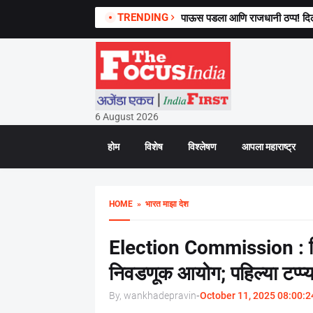
TRENDING
पाऊस पडला आणि राजधानी ठप्प! दिल
6 August 2026
होम
विशेष
विश्लेषण
आपला महाराष्ट्र
HOME
» भारत माझा देश
Election Commission : ब
निवडणूक आयोग; पहिल्या टप्प्
By, wankhadepravin
-
October 11, 2025 08:00:2