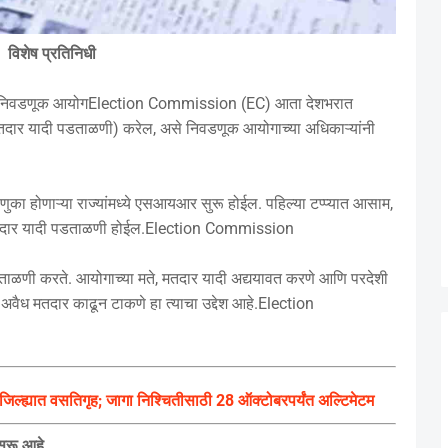
विशेष प्रतिनिधी
 निवडणूक आयोगElection Commission (EC) आता देशभरात
दशः मतदार यादी पडताळणी) करेल, असे निवडणूक आयोगाच्या अधिकाऱ्यांनी
ुका होणाऱ्या राज्यांमध्ये एसआयआर सुरू होईल. पहिल्या टप्प्यात आसाम,
्ये मतदार यादी पडताळणी होईल.Election Commission
णी करते. आयोगाच्या मते, मतदार यादी अद्ययावत करणे आणि परदेशी
े अवैध मतदार काढून टाकणे हा त्याचा उद्देश आहे.Election
 जिल्ह्यात वसतिगृह; जागा निश्चितीसाठी 28 ऑक्टोबरपर्यंत अल्टिमेटम
सुरू आहे