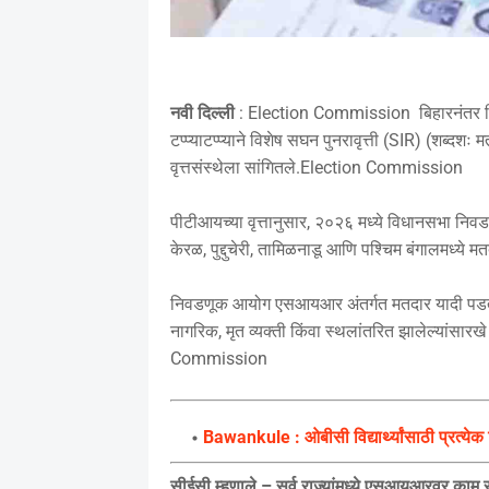
नवी दिल्ली
: Election Commission बिहारनंतर
टप्प्याटप्प्याने विशेष सघन पुनरावृत्ती (SIR) (शब्
वृत्तसंस्थेला सांगितले.Election Commission
पीटीआयच्या वृत्तानुसार, २०२६ मध्ये विधानसभा निवडण
केरळ, पुद्दुचेरी, तामिळनाडू आणि पश्चिम बंगालमध
निवडणूक आयोग एसआयआर अंतर्गत मतदार यादी पडताळ
नागरिक, मृत व्यक्ती किंवा स्थलांतरित झालेल्यांसारख
Commission
Bawankule : ओबीसी विद्यार्थ्यांसाठी प्रत्येक
सीईसी म्हणाले – सर्व राज्यांमध्ये एसआयआरवर काम 