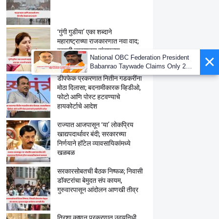
‘गुंगी गुडीया’ एका शब्दाने
महाराष्ट्राच्या राजकारणात नवा वाद;
रुपाली चाकणकर संतापल्या
×
National OBC Federation President
Babanrao Taywade Claims Only 27
Kunbi Certificates Issued in
डीपफेक प्रकरणात नितीन गडकरींना
Marathwada After September 2 GR;
मोठा दिलासा; बदनामीकारक व्हिडीओ,
Alarming News for Mano
फोटो आणि पोस्ट हटवण्याचे
हायकोर्टाचे आदेश
राज्यात आजपासून ‘या’ लोकप्रिय
खाद्यपदार्थावर बंदी; सरकारच्या
निर्णयाने हॉटेल व्यावसायिकांमध्ये
खळबळ
सरकारसोबतची बैठक निष्फळ; निवासी
डॉक्टरांचा बेमुदत संप कायम,
गुरुवारपासून आंदोलन आणखी तीव्र
त्रिशा कृष्णन प्रकरणात उदयनिधी