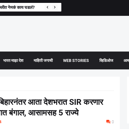
्लीत नेमकं काय घडलं?
भारत माझा देश
माहिती जगाची
WEB STORIES
व्हिडिओज
आमच
िहारनंतर आता देशभरात SIR करणार
यात बंगाल, आसामसह 5 राज्ये
4
0