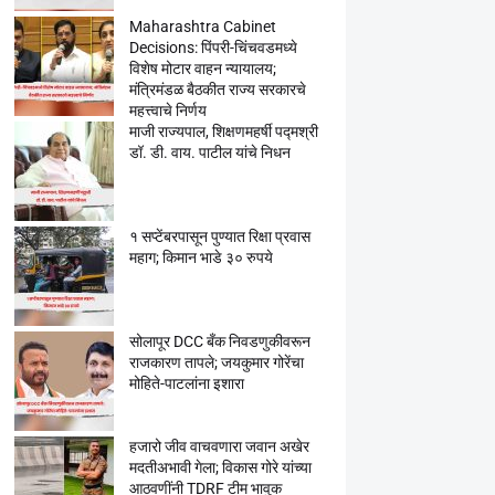
Maharashtra Cabinet
Decisions: पिंपरी-चिंचवडमध्ये
विशेष मोटार वाहन न्यायालय;
मंत्रिमंडळ बैठकीत राज्य सरकारचे
महत्त्वाचे निर्णय
माजी राज्यपाल, शिक्षणमहर्षी पद्मश्री
डॉ. डी. वाय. पाटील यांचे निधन
१ सप्टेंबरपासून पुण्यात रिक्षा प्रवास
महाग; किमान भाडे ३० रुपये
सोलापूर DCC बँक निवडणुकीवरून
राजकारण तापले; जयकुमार गोरेंचा
मोहिते-पाटलांना इशारा
हजारो जीव वाचवणारा जवान अखेर
मदतीअभावी गेला; विकास गोरे यांच्या
आठवणींनी TDRF टीम भावुक