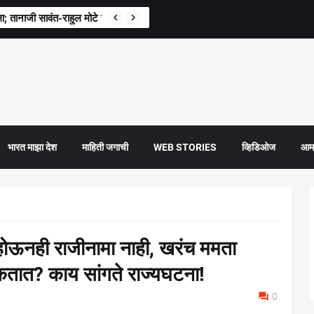
ला; तानाजी सावंत-राहुल मोटे समर्थक आमनेसामने, दगडफेकीत 10 ते 12 वाहनांचे नुकस
भारत माझा देश
माहिती जगाची
WEB STORIES
व्हिडिओज
आमच
होऊनही राजीनामा नाही, खरंच ममता
 शकतात? काय सांगते राज्यघटना!
0