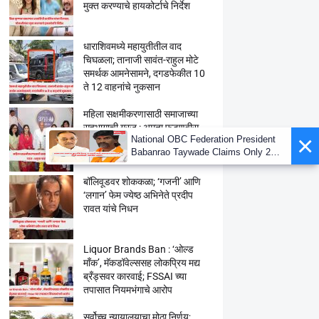
मुक्त करण्याचे हायकोर्टाचे निर्देश
धाराशिवमध्ये महायुतीतील वाद
चिघळला; तानाजी सावंत-राहुल मोटे
समर्थक आमनेसामने, दगडफेकीत 10
ते 12 वाहनांचे नुकसान
महिला सक्षमीकरणासाठी समाजाच्या
सहभागाची गरज : अमृता फडणवीस
×
National OBC Federation President
Babanrao Taywade Claims Only 27
Kunbi Certificates Issued in
Marathwada After September 2 GR;
बॉलिवूडवर शोककळा; ‘गजनी’ आणि
Alarming News for Mano
‘लगान’ फेम ज्येष्ठ अभिनेते प्रदीप
रावत यांचे निधन
Liquor Brands Ban : ‘ओल्ड
मॉंक’, मॅकडॉवेल्ससह लोकप्रिय मद्य
ब्रँड्सवर कारवाई; FSSAI च्या
तपासात नियमभंगाचे आरोप
सर्वोच्च न्यायालयाचा मोठा निर्णय;