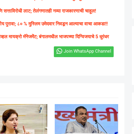
ि सत्ताविरोधी लाट; तेलंगणातही नव्या राजकारणाची चाहूल!
कीय पुरावा; ८० % मुस्लिम उमेदवार निवडून आल्याचा वाचा आकडा!!
्हल मायक्रो मॅनेजमेंट; बंगालमधील भाजपच्या दिग्विजयाचे 5 धुरंधर
Join WhatsApp Channel