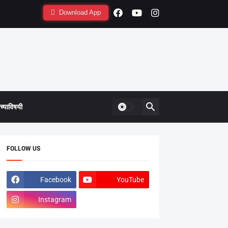
ान
Download App
्याविषयी
FOLLOW US
Facebook
YouTube
Instagram