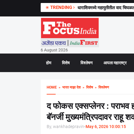
TRENDING
धाराशिवमध्ये महायुतीतील वाद चिघळ
6 August 2026
होम
विशेष
विश्लेषण
आपला महाराष्ट्र
HOME
» भारत माझा देश
» विशेष
» विश्लेषण
द फोकस एक्सप्लेनर : पराभव 
बॅनर्जी मुख्यमंत्रिपदावर राहू
By, wankhadepravin
-
May 6, 2026 10:00:15