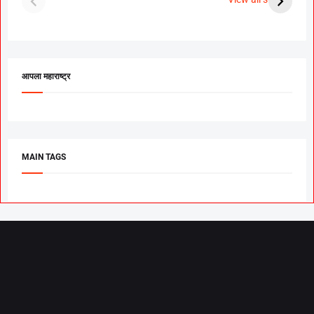
उरकला साखरपुडा.
म
आपला महाराष्ट्र
MAIN TAGS