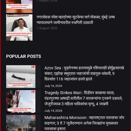
7 August 2026
नगरसेवक रमेश म्हात्रेच्या सुटकेचा मार्ग मोकळा; मुंबई उच्च
न्यायालयाने जामीनावरील स्थगिती उठवली
7 August 2026
POPULAR POSTS
Azov Sea : युक्रेनच्या हल्ल्यामुळे रशियातही होर्मुझसारखे
संकट; एझोव्ह समुद्रात जहाजांची वाहतूक थांबली, 9
दिवसांत 116 जहाजांवर हल्ले झाले
July 16, 2026
Tragedy Strikes Wari : दिंडीवर काळाचा घाला;
पंढरपूरच्या आषाढी वारीतील 7 वारकऱ्यांना ट्रकने उडवले,
जेजुरीजवळ 3 महिला भाविकांचा मृत्यू, 4 जखमी
July 14, 2026
Maharashtra Monsoon : महाराष्ट्रात पावसाचा जोर
वाढणार; 3 ते 7 जुलैदरम्यान अनेक जिल्ह्यांना मुसळधार
पावसाचा इशारा