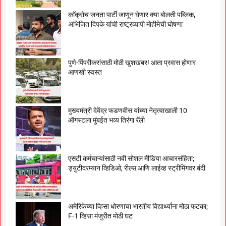
काॅक्राेच जनता पार्टी जाणून घेणार क्या बाेलती पब्लिक,
अभिजित दिपके यांची राष्ट्रव्यापी माेहीमेची घाेषणा
पुणे-पिंपरीकरांसाठी मोठी खुशखबर! आता प्रवास होणार
आणखी स्वस्त
मुख्यमंत्री देवेंद्र फडणवीस यांच्या नेतृत्वाखाली 10
ऑगस्टला मुंबईत भव्य तिरंगा रॅली
एसटी कर्मचाऱ्यांसाठी नवी सोशल मीडिया आचारसंहिता;
ड्युटीदरम्यान व्हिडिओ, रील्स आणि लाईव्ह स्ट्रीमिंगवर बंदी
अमेरिकेच्या व्हिसा धोरणाचा भारतीय विद्यार्थ्यांना मोठा फटका;
F-1 व्हिसा मंजुरीत मोठी घट