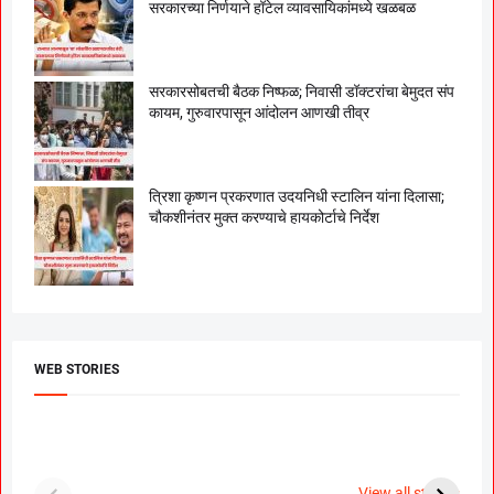
सरकारच्या निर्णयाने हॉटेल व्यावसायिकांमध्ये खळबळ
सरकारसोबतची बैठक निष्फळ; निवासी डॉक्टरांचा बेमुदत संप
कायम, गुरुवारपासून आंदोलन आणखी तीव्र
त्रिशा कृष्णन प्रकरणात उदयनिधी स्टालिन यांना दिलासा;
चौकशीनंतर मुक्त करण्याचे हायकोर्टाचे निर्देश
WEB STORIES
दगडी चाल फेम अभिनेत्री
श्रीमंत दगडूशेठ गणपती
ब
पूजा सावंत ने गुपचूप
2023
स
View all stories