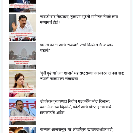
सावजी वाद चिघळला; तुकाराम मुंढेंनी सांगितलं नेमकं काय
म्हणायचं होतं?
पाऊस पडला आणि राजधानी ठप्प! दिल्लीत नेमकं काय
घडलं?
‘गुंगी गुडीया’ एका शब्दाने महाराष्ट्राच्या राजकारणात नवा वाद;
रुपाली चाकणकर संतापल्या
डीपफेक प्रकरणात नितीन गडकरींना मोठा दिलासा;
बदनामीकारक व्हिडीओ, फोटो आणि पोस्ट हटवण्याचे
हायकोर्टाचे आदेश
राज्यात आजपासून ‘या’ लोकप्रिय खाद्यपदार्थावर बंदी;