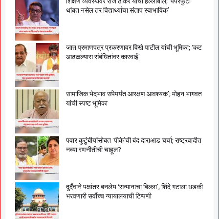
शिक्षण व्यवस्थेवर राज ठाकरे यांचा हल्लाबोल; ‘पेपरफुटी
थांबत नसेल तर विद्यार्थ्यांचा संताप स्वाभाविक’
जात प्रमाणपत्र प्रकरणावर विखे पाटील यांची भूमिका; ‘कट
आढळल्यास संबंधितांवर कारवाई’
सामाजिक भेदभाव संपेपर्यंत आरक्षण आवश्यक’; मोहन भागवत
यांची स्पष्ट भूमिका
पवार कुटुंबीयांसोबत ‘पीके’ची बंद दाराआड चर्चा; राष्ट्रवादीत
नव्या रणनीतीची चाहूल?
दुर्दैवाने पक्षांतर बनलेय ‘सन्मानाचा बिल्ला’, शिंदे गटाला धडकी
भरवणारी सर्वाेच्च न्यायालयाची टिप्पणी