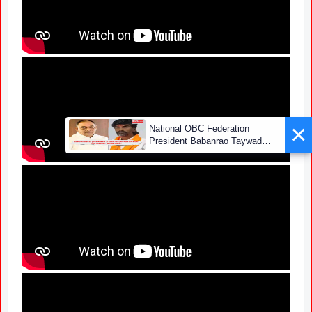
×
National OBC Federation
President Babanrao Taywade
Claims Only 27 Kunbi
Certificates Issued in
Marathwada After September 2
GR; Alarming News for Mano