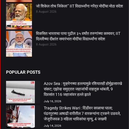
जो शिकेल तोच जिंकेल!” IIT विद्यार्थ्यांना नरेंद्र मोदींचा मोठा संदेश
8 August 2026
विकसित भारताचा पाया पुढील ३५ वर्षांत तरुणांच्या कामावर; IIT
दिल्लीच्या दीक्षांत समारंभात मोदींचा विद्यार्थ्यांना संदेश
8 August 2026
POPULAR POSTS
Azov Sea : युक्रेनच्या हल्ल्यामुळे रशियातही होर्मुझसारखे
संकट; एझोव्ह समुद्रात जहाजांची वाहतूक थांबली, 9
दिवसांत 116 जहाजांवर हल्ले झाले
July 16, 2026
Tragedy Strikes Wari : दिंडीवर काळाचा घाला;
पंढरपूरच्या आषाढी वारीतील 7 वारकऱ्यांना ट्रकने उडवले,
जेजुरीजवळ 3 महिला भाविकांचा मृत्यू, 4 जखमी
July 14, 2026