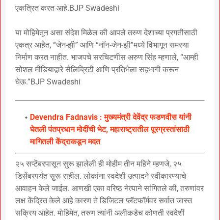
एकत्रित करत आहे.BJP Swadeshi
या मोहिमेतून असा संदेश मिळेल की आपले तरुण देशाच्या प्रगतीसाठी
एकत्र आहेत, “जेन-झी” आणि “नॉन-जेन-झी”मध्ये विभागून समस्या
निर्माण करत नाहीत. भाजपचे सरचिटणीस अरुण सिंह म्हणाले, “आम्ही
सोशल मीडियाद्वारे सेलिब्रिटी आणि प्रतिभेला सहभागी करून
घेऊ.”BJP Swadeshi
Devendra Fadnavis : मुख्यमंत्री देवेंद्र फडणवीस यांनी
घेतली पंतप्रधान मोदींची भेट, महाराष्ट्रातील पूरग्रस्तांसाठी
मागितली केंद्राकडून मदत
२५ सप्टेंबरपासून सुरू झालेली ही मोहीम तीन महिने म्हणजे, २५
डिसेंबरपर्यंत सुरू राहील. लोकांना स्वदेशी उत्पादने स्वीकारण्याचे
आवाहन केले जाईल. आणखी एका वरिष्ठ नेत्याने सांगितले की, तरुणांवर
लक्ष केंद्रित केले आहे कारण ते डिजिटल प्लॅटफॉर्मवर सर्वात जास्त
सक्रिय आहेत. मोहिमेत, तरुण त्यांनी अलीकडेच कोणती स्वदेशी