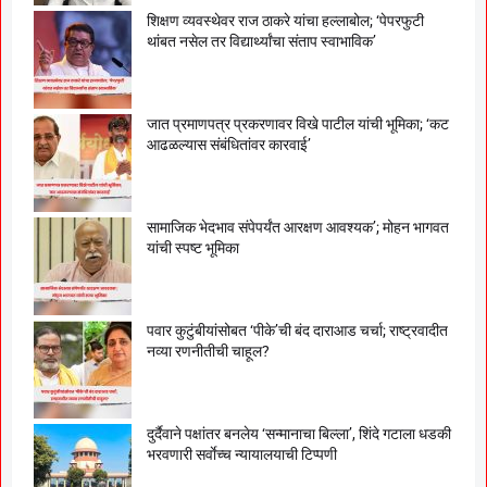
शिक्षण व्यवस्थेवर राज ठाकरे यांचा हल्लाबोल; ‘पेपरफुटी
थांबत नसेल तर विद्यार्थ्यांचा संताप स्वाभाविक’
जात प्रमाणपत्र प्रकरणावर विखे पाटील यांची भूमिका; ‘कट
आढळल्यास संबंधितांवर कारवाई’
सामाजिक भेदभाव संपेपर्यंत आरक्षण आवश्यक’; मोहन भागवत
यांची स्पष्ट भूमिका
पवार कुटुंबीयांसोबत ‘पीके’ची बंद दाराआड चर्चा; राष्ट्रवादीत
नव्या रणनीतीची चाहूल?
दुर्दैवाने पक्षांतर बनलेय ‘सन्मानाचा बिल्ला’, शिंदे गटाला धडकी
भरवणारी सर्वाेच्च न्यायालयाची टिप्पणी