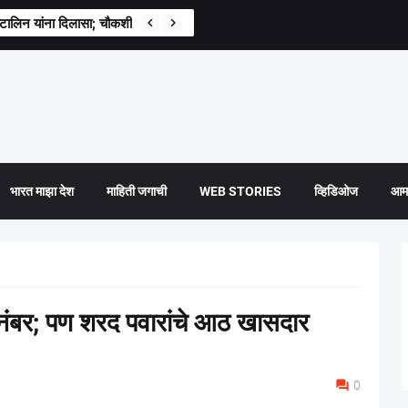
लिन यांना दिलासा; चौकशीनंतर मुक्त करण्याचे हायकोर्टाचे निर्देश
भारत माझा देश
माहिती जगाची
WEB STORIES
व्हिडिओज
आमच
नंबर; पण शरद पवारांचे आठ खासदार
0