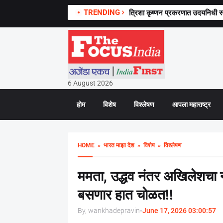
TRENDING
त्रिशा कृष्णन प्रकरणात उदयनिधी स्टा
6 August 2026
होम
विशेष
विश्लेषण
आपला महाराष्ट्र
HOME
» भारत माझा देश
» विशेष
» विश्लेषण
ममता, उद्धव नंतर अखिलेशचा 
बसणार हात चोळत!!
By, wankhadepravin
-
June 17, 2026 03:00:57