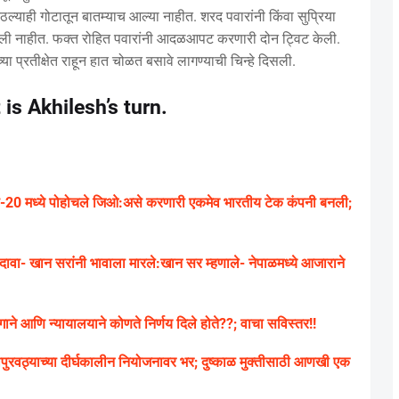
कुठल्याही गोटातून बातम्याच आल्या नाहीत. शरद पवारांनी किंवा सुप्रिया
 केली नाहीत. फक्त रोहित पवारांनी आदळआपट करणारी दोन ट्विट केली.
्या प्रतीक्षेत राहून हात चोळत बसावे लागण्याची चिन्हे दिसली.
is Akhilesh’s turn.
-20 मध्ये पोहोचले जिओ:असे करणारी एकमेव भारतीय टेक कंपनी बनली;
ा- खान सरांनी भावाला मारले:खान सर म्हणाले- नेपाळमध्ये आजाराने
े आणि न्यायालयाने कोणते निर्णय दिले होते??; वाचा सविस्तर!!
णीपुरवठ्याच्या दीर्घकालीन नियोजनावर भर; दुष्काळ मुक्तीसाठी आणखी एक