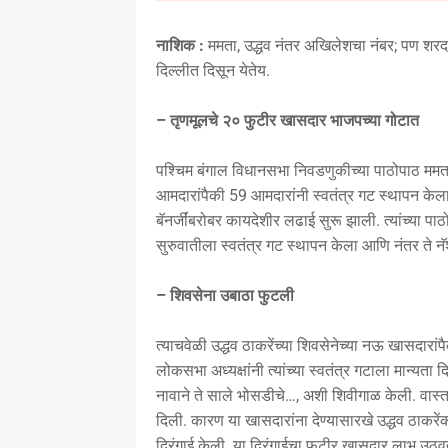
नाशिक :
ममता, उद्धव नंतर अखिलेशचा नंबर; पण शर
दिल्लीत दिसून येतेय.
– तृणमूलचे २० फुटीर खासदार भाजपच्या गोटात
पश्चिम बंगाल विधानसभा निवडणुकीच्या पाठोपाठ ममता बॅ
आमदारांपैकी 59 आमदारांनी स्वतंत्र गट स्थापन केला.
बॅनर्जींबरोबर कायदेशीर लढाई सुरू झाली. त्यांच्या पा
सुरुवातीला स्वतंत्र गट स्थापन केला आणि नंतर ते न
– शिवसेना उबाठा फुटली
त्याचवेळी उद्धव ठाकरेंच्या शिवसेनेच्या नऊ खासदारां
लोकसभा अध्यक्षांनी त्यांच्या स्वतंत्र गटाला मान्यत
नावाने ते साले भोसडीचे…, अशी शिवीगाळ केली. वास्त
दिली. कारण या खासदारांना देण्यासारखे उद्धव ठाकरेंकडे
दिरंगाई केली. या दिरंगाईचा फुटीर खासदार लाभ उठव