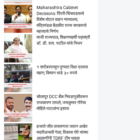
Maharashtra Cabinet
Decisions: पिंपरी-चिंचवडमध्ये
विशेष मोटार वाहन न्यायालय;
मंत्रिमंडळ बैठकीत राज्य सरकारचे
महत्त्वाचे निर्णय
माजी राज्यपाल, शिक्षणमहर्षी पद्मश्री
डॉ. डी. वाय. पाटील यांचे निधन
१ सप्टेंबरपासून पुण्यात रिक्षा प्रवास
महाग; किमान भाडे ३० रुपये
सोलापूर DCC बँक निवडणुकीवरून
राजकारण तापले; जयकुमार गोरेंचा
मोहिते-पाटलांना इशारा
हजारो जीव वाचवणारा जवान अखेर
मदतीअभावी गेला; विकास गोरे यांच्या
आठवणींनी TDRF टीम भावुक