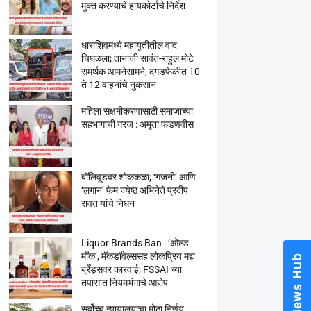
मुक्त करण्याचे हायकोर्टाचे निर्देश
धाराशिवमध्ये महायुतीतील वाद
चिघळला; तानाजी सावंत-राहुल मोटे
समर्थक आमनेसामने, दगडफेकीत 10
ते 12 वाहनांचे नुकसान
महिला सक्षमीकरणासाठी समाजाच्या
सहभागाची गरज : अमृता फडणवीस
बॉलिवूडवर शोककळा; ‘गजनी’ आणि
‘लगान’ फेम ज्येष्ठ अभिनेते प्रदीप
रावत यांचे निधन
Liquor Brands Ban : ‘ओल्ड
मॉंक’, मॅकडॉवेल्ससह लोकप्रिय मद्य
News Hub
ब्रँड्सवर कारवाई; FSSAI च्या
तपासात नियमभंगाचे आरोप
सर्वोच्च न्यायालयाचा मोठा निर्णय;