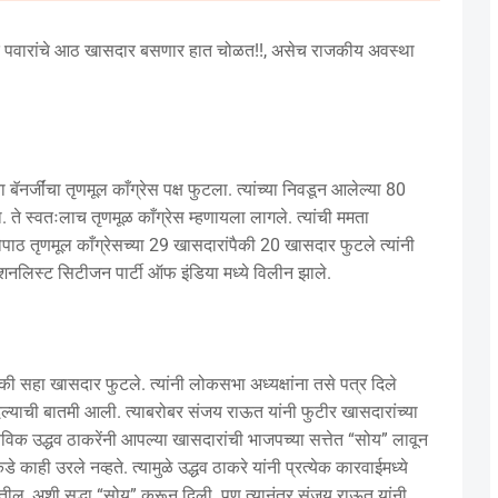
द पवारांचे आठ खासदार बसणार हात चोळत!!, असेच राजकीय अवस्था
नर्जींचा तृणमूल काँग्रेस पक्ष फुटला. त्यांच्या निवडून आलेल्या 80
 ते स्वतःलाच तृणमूळ काँग्रेस म्हणायला लागले. त्यांची ममता
ठोपाठ तृणमूल काँग्रेसच्या 29 खासदारांपैकी 20 खासदार फुटले त्यांनी
ॅशनलिस्ट सिटीजन पार्टी ऑफ इंडिया मध्ये विलीन झाले.
पैकी सहा खासदार फुटले. त्यांनी लोकसभा अध्यक्षांना तसे पत्र दिले
ा दिल्याची बातमी आली. त्याबरोबर संजय राऊत यांनी फुटीर खासदारांच्या
विक उद्धव ठाकरेंनी आपल्या खासदारांची भाजपच्या सत्तेत “सोय” लावून
 काही उरले नव्हते. त्यामुळे उद्धव ठाकरे यांनी प्रत्येक कारवाईमध्ये
तील, अशी सुद्धा “सोय” करून दिली. पण त्यानंतर संजय राऊत यांनी