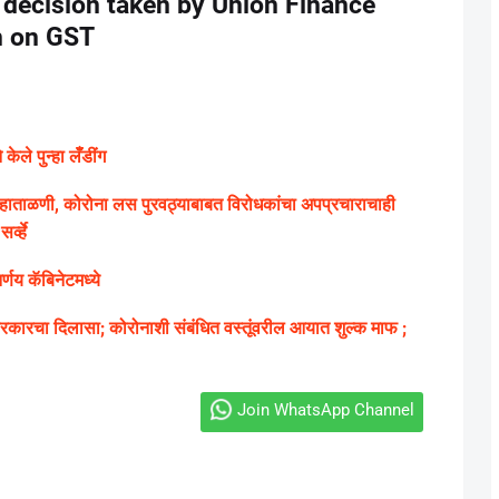
 decision taken by Union Finance
n on GST
ले पुन्हा लॅँडींग
ग्य हाताळणी, कोरोना लस पुरवठ्याबाबत विरोधकांचा अपप्रचाराचाही
्व्हे
णय कॅबिनेटमध्ये
ारचा दिलासा; कोरोनाशी संबंधित वस्तूंवरील आयात शुल्क माफ ;
Join WhatsApp Channel