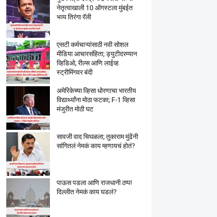
नेतृत्वाखाली 10 ऑगस्टला मुंबईत
भव्य तिरंगा रॅली
एसटी कर्मचाऱ्यांसाठी नवी सोशल
मीडिया आचारसंहिता; ड्युटीदरम्यान
व्हिडिओ, रील्स आणि लाईव्ह
स्ट्रीमिंगवर बंदी
अमेरिकेच्या व्हिसा धोरणाचा भारतीय
विद्यार्थ्यांना मोठा फटका; F-1 व्हिसा
मंजुरीत मोठी घट
सावजी वाद चिघळला; तुकाराम मुंढेंनी
सांगितलं नेमकं काय म्हणायचं होतं?
पाऊस पडला आणि राजधानी ठप्प!
दिल्लीत नेमकं काय घडलं?