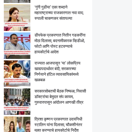
‘गुंगी गुडीया’ एका शब्दाने
महाराष्ट्राच्या राजकारणात नवा वाद;
रुपाली चाकणकर संतापल्या
डीपफेक प्रकरणात नितीन गडकरींना
मोठा दिलासा; बदनामीकारक व्हिडीओ,
फोटो आणि पोस्ट हटवण्याचे
हायकोर्टाचे आदेश
राज्यात आजपासून ‘या’ लोकप्रिय
खाद्यपदार्थावर बंदी; सरकारच्या
निर्णयाने हॉटेल व्यावसायिकांमध्ये
खळबळ
सरकारसोबतची बैठक निष्फळ; निवासी
डॉक्टरांचा बेमुदत संप कायम,
गुरुवारपासून आंदोलन आणखी तीव्र
त्रिशा कृष्णन प्रकरणात उदयनिधी
स्टालिन यांना दिलासा; चौकशीनंतर
मुक्त करण्याचे हायकोर्टाचे निर्देश