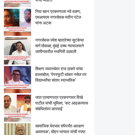
यांची माहिती
निदा खान प्रकरणाला नवे वळण;
एमआयएम नगरसेवक मतीन पटेल
यांना अटक
नगरसेवक रमेश म्हात्रेच्या सुटकेचा
मार्ग मोकळा; मुंबई उच्च न्यायालयाने
जामीनावरील स्थगिती उठवली
शिक्षण व्यवस्थेवर राज ठाकरे यांचा
हल्लाबोल; ‘पेपरफुटी थांबत नसेल तर
विद्यार्थ्यांचा संताप स्वाभाविक’
जात प्रमाणपत्र प्रकरणावर विखे
पाटील यांची भूमिका; ‘कट आढळल्यास
संबंधितांवर कारवाई’
सामाजिक भेदभाव संपेपर्यंत आरक्षण
आवश्यक’; मोहन भागवत यांची स्पष्ट