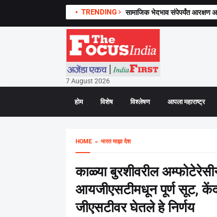
TRENDING
सामाजिक भेदभाव संपेपर्यंत आरक्षण आ
7 August 2026
होम
विशेष
विश्लेषण
आपला महाराष्ट्र
HOME
» भारत माझा देश
काळ्या बुरशीवरील अम्फोटेरेसीन
आयजीएसटीमधून पूर्ण सूट, केंद्
जीएसटीवर घेतले हे निर्णय