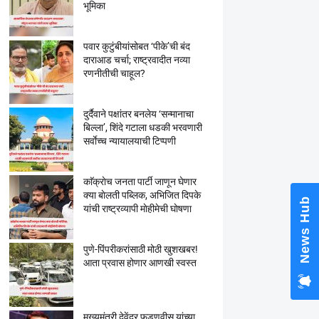
भूमिका
पवार कुटुंबीयांसोबत ‘पीके’ची बंद
दाराआड चर्चा; राष्ट्रवादीत नव्या
रणनीतीची चाहूल?
दुर्दैवाने पक्षांतर बनलेय ‘सन्मानाचा
बिल्ला’, शिंदे गटाला धडकी भरवणारी
सर्वाेच्च न्यायालयाची टिप्पणी
काॅक्राेच जनता पार्टी जाणून घेणार
क्या बाेलती पब्लिक, अभिजित दिपके
News Hub
यांची राष्ट्रव्यापी माेहीमेची घाेषणा
पुणे-पिंपरीकरांसाठी मोठी खुशखबर!
आता प्रवास होणार आणखी स्वस्त
मुख्यमंत्री देवेंद्र फडणवीस यांच्या