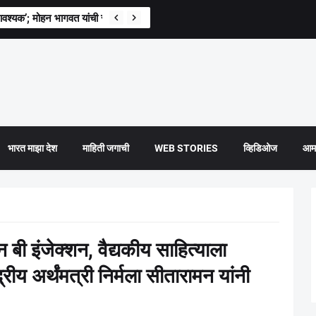
वश्यक’; मोहन भागवत यांची स्पष्ट भूमिका
भारत माझा देश
माहिती जगाची
WEB STORIES
व्हिडिओज
आमच
 बी इंजेक्शन, वैद्यकीय साहित्याला
रीय अर्थंमत्री निर्मला सीतारामन यांनी