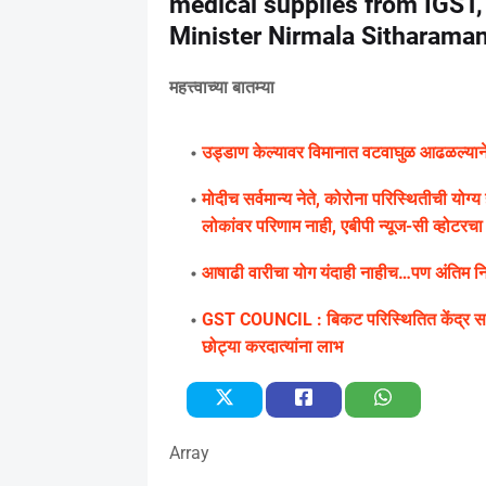
medical supplies from IGST,
Minister Nirmala Sitharama
महत्त्वाच्या बातम्या
उड्डाण केल्यावर विमानात वटवाघुळ आढळल्याने के
मोदीच सर्वमान्य नेते, कोरोना परिस्थितीची यो
लोकांवर परिणाम नाही, एबीपी न्यूज-सी व्होटरचा सर
आषाढी वारीचा योग यंदाही नाहीच…पण अंतिम निर्
GST COUNCIL : बिकट परिस्थितित केंद्र सरक
छोट्या करदात्यांना लाभ
Array