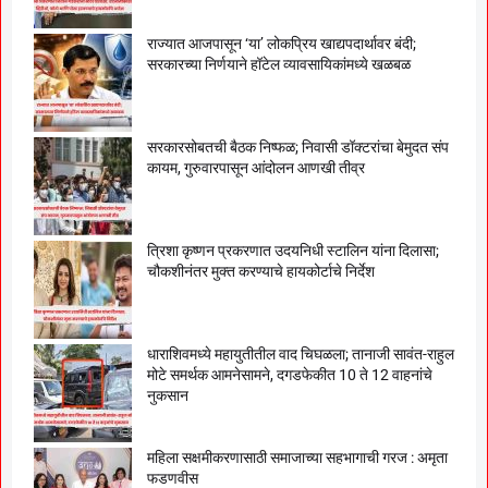
राज्यात आजपासून ‘या’ लोकप्रिय खाद्यपदार्थावर बंदी;
सरकारच्या निर्णयाने हॉटेल व्यावसायिकांमध्ये खळबळ
सरकारसोबतची बैठक निष्फळ; निवासी डॉक्टरांचा बेमुदत संप
कायम, गुरुवारपासून आंदोलन आणखी तीव्र
त्रिशा कृष्णन प्रकरणात उदयनिधी स्टालिन यांना दिलासा;
चौकशीनंतर मुक्त करण्याचे हायकोर्टाचे निर्देश
धाराशिवमध्ये महायुतीतील वाद चिघळला; तानाजी सावंत-राहुल
मोटे समर्थक आमनेसामने, दगडफेकीत 10 ते 12 वाहनांचे
नुकसान
महिला सक्षमीकरणासाठी समाजाच्या सहभागाची गरज : अमृता
फडणवीस