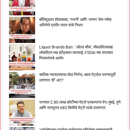
बॉलिवूडवर शोककळा; ‘गजनी’ आणि ‘लगान’ फेम ज्येष्ठ
अभिनेते प्रदीप रावत यांचे निधन
Liquor Brands Ban : ‘ओल्ड मॉंक’, मॅकडॉवेल्ससह
लोकप्रिय मद्य ब्रँड्सवर कारवाई; FSSAI च्या तपासात
नियमभंगाचे आरोप
सर्वोच्च न्यायालयाचा मोठा निर्णय; आता पेट्रोल भरण्यापूर्वी
लागणार ‘ही’ अट?
राज्यात 2.80 लाख कोटींच्या मेट्रो प्रकल्पांना वेग; मुंबई, पुणे
आणि नागपुरात 683 किमीचे मेट्रो जाळे उभारणार
‘आईसोबतच प्रत्येक कर्तृत्ववान महिलेच्या सन्मानासाठी