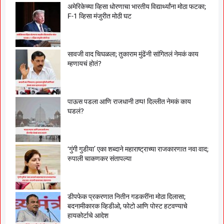
अमेरिकेच्या व्हिसा धोरणाचा भारतीय विद्यार्थ्यांना मोठा फटका;
F-1 व्हिसा मंजुरीत मोठी घट
सावजी वाद चिघळला; तुकाराम मुंढेंनी सांगितलं नेमकं काय
म्हणायचं होतं?
पाऊस पडला आणि राजधानी ठप्प! दिल्लीत नेमकं काय
घडलं?
‘गुंगी गुडीया’ एका शब्दाने महाराष्ट्राच्या राजकारणात नवा वाद;
रुपाली चाकणकर संतापल्या
डीपफेक प्रकरणात नितीन गडकरींना मोठा दिलासा;
बदनामीकारक व्हिडीओ, फोटो आणि पोस्ट हटवण्याचे
हायकोर्टाचे आदेश