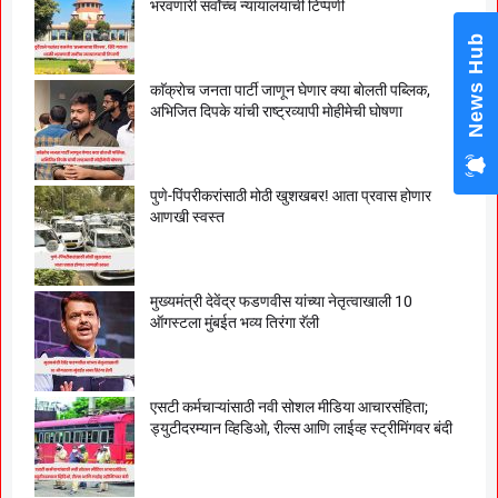
भरवणारी सर्वाेच्च न्यायालयाची टिप्पणी
News Hub
काॅक्राेच जनता पार्टी जाणून घेणार क्या बाेलती पब्लिक,
अभिजित दिपके यांची राष्ट्रव्यापी माेहीमेची घाेषणा
पुणे-पिंपरीकरांसाठी मोठी खुशखबर! आता प्रवास होणार
आणखी स्वस्त
मुख्यमंत्री देवेंद्र फडणवीस यांच्या नेतृत्वाखाली 10
ऑगस्टला मुंबईत भव्य तिरंगा रॅली
एसटी कर्मचाऱ्यांसाठी नवी सोशल मीडिया आचारसंहिता;
ड्युटीदरम्यान व्हिडिओ, रील्स आणि लाईव्ह स्ट्रीमिंगवर बंदी