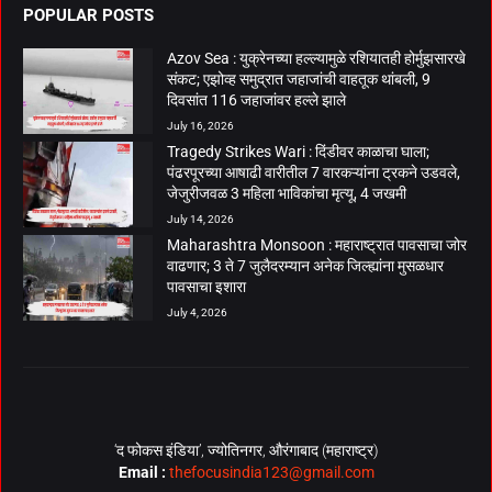
POPULAR POSTS
Azov Sea : युक्रेनच्या हल्ल्यामुळे रशियातही होर्मुझसारखे
संकट; एझोव्ह समुद्रात जहाजांची वाहतूक थांबली, 9
दिवसांत 116 जहाजांवर हल्ले झाले
July 16, 2026
Tragedy Strikes Wari : दिंडीवर काळाचा घाला;
पंढरपूरच्या आषाढी वारीतील 7 वारकऱ्यांना ट्रकने उडवले,
जेजुरीजवळ 3 महिला भाविकांचा मृत्यू, 4 जखमी
July 14, 2026
Maharashtra Monsoon : महाराष्ट्रात पावसाचा जोर
वाढणार; 3 ते 7 जुलैदरम्यान अनेक जिल्ह्यांना मुसळधार
पावसाचा इशारा
July 4, 2026
‘द फोकस इंडिया’, ज्योतिनगर, औरंगाबाद (महाराष्ट्र)
Email :
thefocusindia123@gmail.com