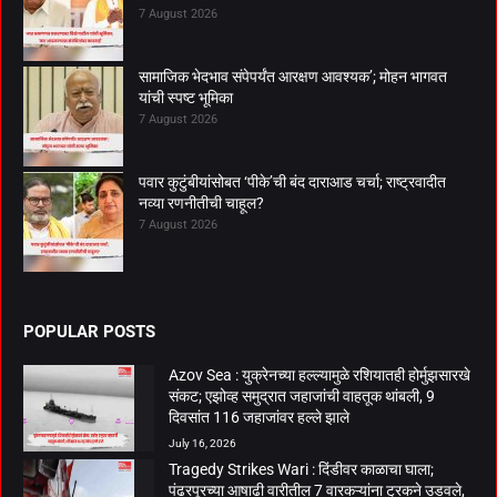
7 August 2026
सामाजिक भेदभाव संपेपर्यंत आरक्षण आवश्यक’; मोहन भागवत
यांची स्पष्ट भूमिका
7 August 2026
पवार कुटुंबीयांसोबत ‘पीके’ची बंद दाराआड चर्चा; राष्ट्रवादीत
नव्या रणनीतीची चाहूल?
7 August 2026
POPULAR POSTS
Azov Sea : युक्रेनच्या हल्ल्यामुळे रशियातही होर्मुझसारखे
संकट; एझोव्ह समुद्रात जहाजांची वाहतूक थांबली, 9
दिवसांत 116 जहाजांवर हल्ले झाले
July 16, 2026
Tragedy Strikes Wari : दिंडीवर काळाचा घाला;
पंढरपूरच्या आषाढी वारीतील 7 वारकऱ्यांना ट्रकने उडवले,