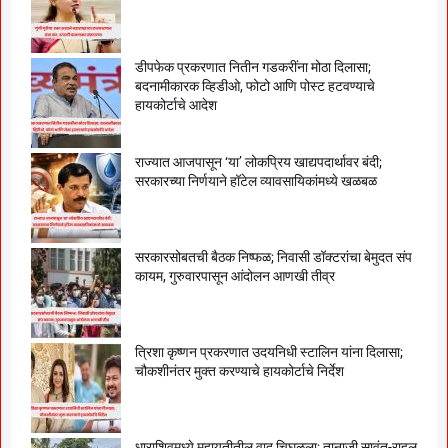
डीपफेक प्रकरणात नितीन गडकरींना मोठा दिलासा;
बदनामीकारक व्हिडीओ, फोटो आणि पोस्ट हटवण्याचे
हायकोर्टाचे आदेश
राज्यात आजपासून ‘या’ लोकप्रिय खाद्यपदार्थावर बंदी;
सरकारच्या निर्णयाने हॉटेल व्यावसायिकांमध्ये खळबळ
सरकारसोबतची बैठक निष्फळ; निवासी डॉक्टरांचा बेमुदत संप
कायम, गुरुवारपासून आंदोलन आणखी तीव्र
त्रिशा कृष्णन प्रकरणात उदयनिधी स्टालिन यांना दिलासा;
चौकशीनंतर मुक्त करण्याचे हायकोर्टाचे निर्देश
धाराशिवमध्ये महायुतीतील वाद चिघळला; तानाजी सावंत-राहुल