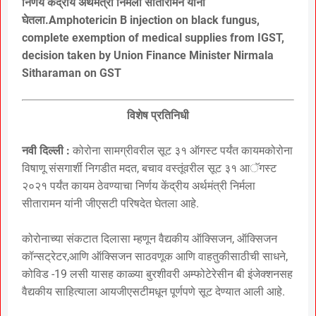
निर्णय केंद्रीय अर्थमंत्री निर्मला सीतारामन यांनी
घेतला.Amphotericin B injection on black fungus,
complete exemption of medical supplies from IGST,
decision taken by Union Finance Minister Nirmala
Sitharaman on GST
विशेष प्रतिनिधी
नवी दिल्ली :
कोरोना सामग्रीवरील सूट ३१ ऑगस्ट पर्यंत कायमकोरोना
विषाणू संसगार्शी निगडीत मदत, बचाव वस्तूंवरील सूट ३१ आॅगस्ट
२०२१ पर्यंत कायम ठेवण्याचा निर्णय केंद्रीय अर्थमंत्री निर्मला
सीतारामन यांनी जीएसटी परिषदेत घेतला आहे.
कोरोनाच्या संकटात दिलासा म्हणून वैद्यकीय ऑक्सिजन, ऑक्सिजन
कॉन्सट्रेटर,आणि ऑक्सिजन साठवणूक आणि वाहतुकीसाठीची साधने,
कोविड -19 लसी यासह काळ्या बुरशीवरी अम्फोटेरेसीन बी इंजेक्शनसह
वैद्यकीय साहित्याला आयजीएसटीमधून पूर्णपणे सूट देण्यात आली आहे.