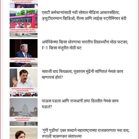
एसटी कर्मचाऱ्यांसाठी नवी सोशल मीडिया आचारसंहिता;
ड्युटीदरम्यान व्हिडिओ, रील्स आणि लाईव्ह स्ट्रीमिंगवर बंदी
अमेरिकेच्या व्हिसा धोरणाचा भारतीय विद्यार्थ्यांना मोठा फटका;
F-1 व्हिसा मंजुरीत मोठी घट
सावजी वाद चिघळला; तुकाराम मुंढेंनी सांगितलं नेमकं काय
म्हणायचं होतं?
पाऊस पडला आणि राजधानी ठप्प! दिल्लीत नेमकं काय
घडलं?
‘गुंगी गुडीया’ एका शब्दाने महाराष्ट्राच्या राजकारणात नवा वाद;
रुपाली चाकणकर संतापल्या