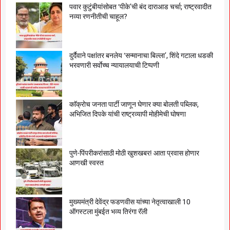
पवार कुटुंबीयांसोबत ‘पीके’ची बंद दाराआड चर्चा; राष्ट्रवादीत
नव्या रणनीतीची चाहूल?
दुर्दैवाने पक्षांतर बनलेय ‘सन्मानाचा बिल्ला’, शिंदे गटाला धडकी
भरवणारी सर्वाेच्च न्यायालयाची टिप्पणी
काॅक्राेच जनता पार्टी जाणून घेणार क्या बाेलती पब्लिक,
अभिजित दिपके यांची राष्ट्रव्यापी माेहीमेची घाेषणा
पुणे-पिंपरीकरांसाठी मोठी खुशखबर! आता प्रवास होणार
आणखी स्वस्त
मुख्यमंत्री देवेंद्र फडणवीस यांच्या नेतृत्वाखाली 10
ऑगस्टला मुंबईत भव्य तिरंगा रॅली