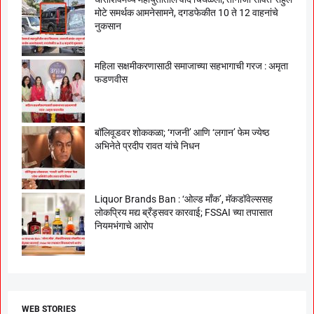
मोटे समर्थक आमनेसामने, दगडफेकीत 10 ते 12 वाहनांचे
नुकसान
महिला सक्षमीकरणासाठी समाजाच्या सहभागाची गरज : अमृता
फडणवीस
बॉलिवूडवर शोककळा; ‘गजनी’ आणि ‘लगान’ फेम ज्येष्ठ
अभिनेते प्रदीप रावत यांचे निधन
Liquor Brands Ban : ‘ओल्ड मॉंक’, मॅकडॉवेल्ससह
लोकप्रिय मद्य ब्रँड्सवर कारवाई; FSSAI च्या तपासात
नियमभंगाचे आरोप
WEB STORIES