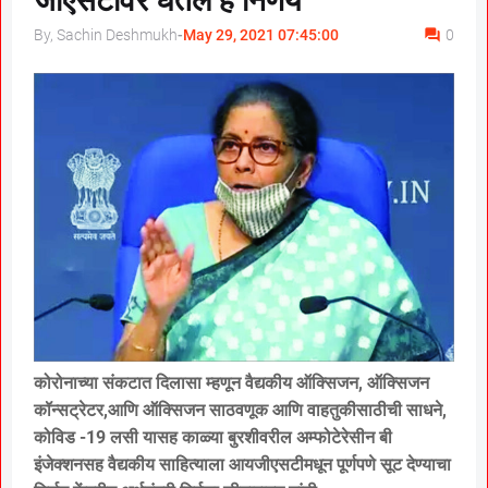
जीएसटीवर घेतले हे निर्णय
By, Sachin Deshmukh
-
May 29, 2021 07:45:00
0
कोरोनाच्या संकटात दिलासा म्हणून वैद्यकीय ऑक्सिजन, ऑक्सिजन
कॉन्सट्रेटर,आणि ऑक्सिजन साठवणूक आणि वाहतुकीसाठीची साधने,
कोविड -19 लसी यासह काळ्या बुरशीवरील अम्फोटेरेसीन बी
इंजेक्शनसह वैद्यकीय साहित्याला आयजीएसटीमधून पूर्णपणे सूट देण्याचा