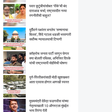
पवार कुटुंबीयांसोबत ‘पीके’ची बंद
दाराआड चर्चा; राष्ट्रवादीत नव्या
रणनीतीची चाहूल?
दुर्दैवाने पक्षांतर बनलेय ‘सन्मानाचा
बिल्ला’, शिंदे गटाला धडकी भरवणारी
सर्वाेच्च न्यायालयाची टिप्पणी
काॅक्राेच जनता पार्टी जाणून घेणार
क्या बाेलती पब्लिक, अभिजित दिपके
यांची राष्ट्रव्यापी माेहीमेची घाेषणा
पुणे-पिंपरीकरांसाठी मोठी खुशखबर!
आता प्रवास होणार आणखी स्वस्त
मुख्यमंत्री देवेंद्र फडणवीस यांच्या
नेतृत्वाखाली 10 ऑगस्टला मुंबईत
भव्य तिरंगा रॅली