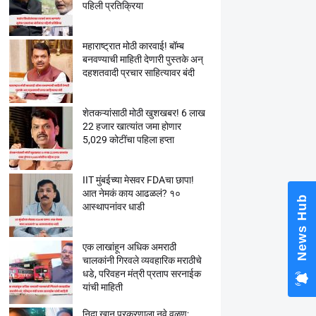
पहिली प्रतिक्रिया
महाराष्ट्रात मोठी कारवाई! बॉम्ब
बनवण्याची माहिती देणारी पुस्तके अन्
दहशतवादी प्रचार साहित्यावर बंदी
शेतकऱ्यांसाठी मोठी खुशखबर! 6 लाख
22 हजार खात्यांत जमा होणार
5,029 कोटींचा पहिला हप्ता
IIT मुंबईच्या मेसवर FDAचा छापा!
आत नेमकं काय आढळलं? १०
News Hub
आस्थापनांवर धाडी
एक लाखांहून अधिक अमराठी
चालकांनी गिरवले व्यवहारिक मराठीचे
धडे, परिवहन मंत्री प्रताप सरनाईक
यांची माहिती
निदा खान प्रकरणाला नवे वळण;