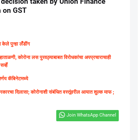
 decision taken by Union Finance
n on GST
ले पुन्हा लॅँडींग
ग्य हाताळणी, कोरोना लस पुरवठ्याबाबत विरोधकांचा अपप्रचाराचाही
्व्हे
णय कॅबिनेटमध्ये
ारचा दिलासा; कोरोनाशी संबंधित वस्तूंवरील आयात शुल्क माफ ;
Join WhatsApp Channel