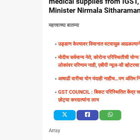
medical supplies from IGST,
Minister Nirmala Sitharama
महत्त्वाच्या बातम्या
उड्डाण केल्यावर विमानात वटवाघुळ आढळल्याने के
मोदीच सर्वमान्य नेते, कोरोना परिस्थितीची यो
लोकांवर परिणाम नाही, एबीपी न्यूज-सी व्होटरचा सर
आषाढी वारीचा योग यंदाही नाहीच…पण अंतिम निर्
GST COUNCIL : बिकट परिस्थितित केंद्र सरक
छोट्या करदात्यांना लाभ
Array