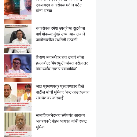
एमआयएम नगरसेवक मतीन पटेल
यांना अटक
नगरसेवक रमेश म्हात्रेच्या सुटकेचा
मार्ग मोकळा; मुंबई उच्च न्यायालयाने
जामीनावरील स्थगिती उठवली
शिक्षण व्यवस्थेवर राज ठाकरे यांचा
हल्लाबोल; ‘पेपरफुटी थांबत नसेल तर
विद्यार्थ्यांचा संताप स्वाभाविक’
जात प्रमाणपत्र प्रकरणावर विखे
पाटील यांची भूमिका; ‘कट आढळल्यास
संबंधितांवर कारवाई’
सामाजिक भेदभाव संपेपर्यंत आरक्षण
आवश्यक’; मोहन भागवत यांची स्पष्ट
भूमिका