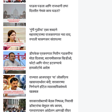
पाऊस पडला आणि राजधानी ठप्प!
दिल्लीत नेमकं काय घडलं?
‘गुंगी गुडीया’ एका शब्दाने
महाराष्ट्राच्या राजकारणात नवा वाद;
रुपाली चाकणकर संतापल्या
डीपफेक प्रकरणात नितीन गडकरींना
मोठा दिलासा; बदनामीकारक व्हिडीओ,
फोटो आणि पोस्ट हटवण्याचे
हायकोर्टाचे आदेश
राज्यात आजपासून ‘या’ लोकप्रिय
खाद्यपदार्थावर बंदी; सरकारच्या
निर्णयाने हॉटेल व्यावसायिकांमध्ये
खळबळ
सरकारसोबतची बैठक निष्फळ; निवासी
डॉक्टरांचा बेमुदत संप कायम,
गुरुवारपासून आंदोलन आणखी तीव्र