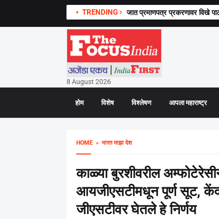
TRENDING
जात प्रमाणपत्र प्रकरणावर विखे पाट
8 August 2026
होम
विशेष
विश्लेषण
आपला महाराष्ट्र
HOME
» भारत माझा देश
काळ्या बुरशीवरील अम्फोटेरेसीन
आयजीएसटीमधून पूर्ण सूट, केंद्
जीएसटीवर घेतले हे निर्णय