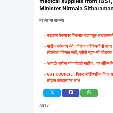
medical supplies from IGST,
Minister Nirmala Sitharama
महत्त्वाच्या बातम्या
उड्डाण केल्यावर विमानात वटवाघुळ आढळल्याने के
मोदीच सर्वमान्य नेते, कोरोना परिस्थितीची यो
लोकांवर परिणाम नाही, एबीपी न्यूज-सी व्होटरचा सर
आषाढी वारीचा योग यंदाही नाहीच…पण अंतिम निर्
GST COUNCIL : बिकट परिस्थितित केंद्र सरक
छोट्या करदात्यांना लाभ
Array