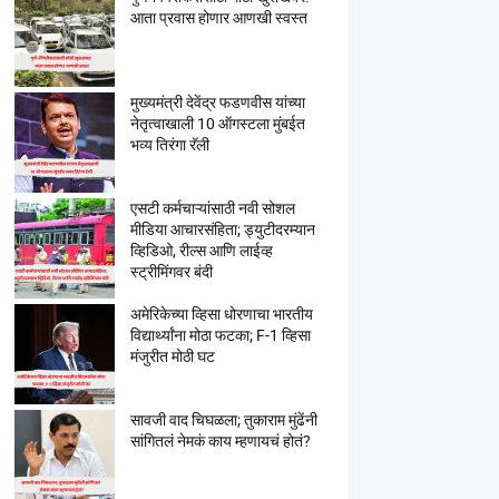
आता प्रवास होणार आणखी स्वस्त
मुख्यमंत्री देवेंद्र फडणवीस यांच्या
नेतृत्वाखाली 10 ऑगस्टला मुंबईत
भव्य तिरंगा रॅली
एसटी कर्मचाऱ्यांसाठी नवी सोशल
मीडिया आचारसंहिता; ड्युटीदरम्यान
व्हिडिओ, रील्स आणि लाईव्ह
स्ट्रीमिंगवर बंदी
अमेरिकेच्या व्हिसा धोरणाचा भारतीय
विद्यार्थ्यांना मोठा फटका; F-1 व्हिसा
मंजुरीत मोठी घट
सावजी वाद चिघळला; तुकाराम मुंढेंनी
सांगितलं नेमकं काय म्हणायचं होतं?