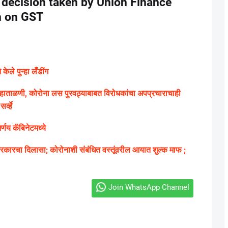
 decision taken by Union Finance
n on GST
ले पुन्हा लॅँडींग
ग्य हाताळणी, कोरोना लस पुरवठ्याबाबत विरोधकांचा अपप्रचाराचाही
्व्हे
णय कॅबिनेटमध्ये
ारचा दिलासा; कोरोनाशी संबंधित वस्तूंवरील आयात शुल्क माफ ;
Join WhatsApp Channel