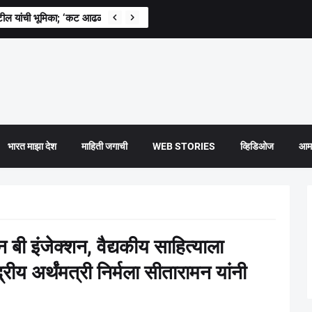
ील यांची भूमिका; ‘कट आढळल्यास संबंधितांवर कारवाई’
भारत माझा देश
माहिती जगाची
WEB STORIES
व्हिडिओज
आमच
 बी इंजेक्शन, वैद्यकीय साहित्याला
रीय अर्थंमत्री निर्मला सीतारामन यांनी