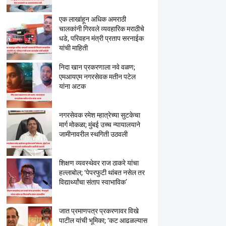
एक लाखांहून अधिक अमराठी
चालकांनी गिरवले व्यवहारिक मराठीचे
धडे, परिवहन मंत्री प्रताप सरनाईक
यांची माहिती
निदा खान प्रकरणाला नवे वळण;
एमआयएम नगरसेवक मतीन पटेल
यांना अटक
नगरसेवक रमेश म्हात्रेच्या सुटकेचा
मार्ग मोकळा; मुंबई उच्च न्यायालयाने
जामीनावरील स्थगिती उठवली
शिक्षण व्यवस्थेवर राज ठाकरे यांचा
हल्लाबोल; ‘पेपरफुटी थांबत नसेल तर
विद्यार्थ्यांचा संताप स्वाभाविक’
जात प्रमाणपत्र प्रकरणावर विखे
पाटील यांची भूमिका; ‘कट आढळल्यास