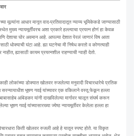
वार
ा मूल्यांना आधार मानून वाद-प्रतिवादातून न्याय्य भूमिकेकडे जाण्यासाठी
ंस्थेत मुख्य न्यायमूर्तींवरच अशा प्रकारे हल्ल्याचा प्रयत्न होणं हा केवळ
 आणि देशाचा घोर अवमान आहे. आपल्या देशात पेरलं जाणारं विष आता
ेशासाठी धोक्याची घंटा आहे. ह्या घटनेचा मी निषेध करतो व कोणत्याही
ाहीत, ह्यासाठी कायम प्रयत्नशील राहण्याची ग्वाही देतो.
्ला काही लोकांच्या डोक्यात खोलवर रुजलेल्या मनुवादी विचारधारेचे प्रतिक
सरन्यायाधीश भूषण गवई यांच्यावर एक वकिलाने वस्तू फेकून हल्ला
बाबासाहेब आंबेडकर यांनी दाखविलेल्या मार्गावर चालून संघर्ष करून
्या भूषण गवई यांच्यासारख्या ज्येष्ठ न्यायमूर्तीवर केलेला हल्ला हा
िचारधारा किती खोलवर रुजली आहे हे यातून स्पष्ट होते. या विकृत
ि पदावर बसून न्यायदान करणाऱ्या प्रत्येक व्यक्तीचा अपमान असेल. थेट