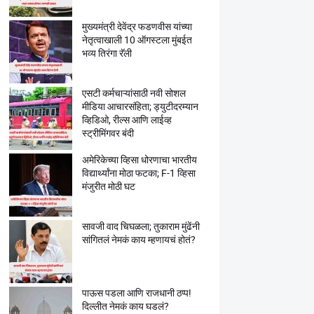
मुख्यमंत्री देवेंद्र फडणवीस यांच्या
नेतृत्वाखाली 10 ऑगस्टला मुंबईत
भव्य तिरंगा रॅली
एसटी कर्मचाऱ्यांसाठी नवी सोशल
मीडिया आचारसंहिता; ड्युटीदरम्यान
व्हिडिओ, रील्स आणि लाईव्ह
स्ट्रीमिंगवर बंदी
अमेरिकेच्या व्हिसा धोरणाचा भारतीय
विद्यार्थ्यांना मोठा फटका; F-1 व्हिसा
मंजुरीत मोठी घट
सावजी वाद चिघळला; तुकाराम मुंढेंनी
सांगितलं नेमकं काय म्हणायचं होतं?
पाऊस पडला आणि राजधानी ठप्प!
दिल्लीत नेमकं काय घडलं?