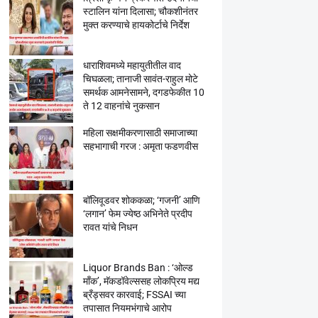
स्टालिन यांना दिलासा; चौकशीनंतर
मुक्त करण्याचे हायकोर्टाचे निर्देश
धाराशिवमध्ये महायुतीतील वाद
चिघळला; तानाजी सावंत-राहुल मोटे
समर्थक आमनेसामने, दगडफेकीत 10
ते 12 वाहनांचे नुकसान
महिला सक्षमीकरणासाठी समाजाच्या
सहभागाची गरज : अमृता फडणवीस
बॉलिवूडवर शोककळा; ‘गजनी’ आणि
‘लगान’ फेम ज्येष्ठ अभिनेते प्रदीप
रावत यांचे निधन
Liquor Brands Ban : ‘ओल्ड
मॉंक’, मॅकडॉवेल्ससह लोकप्रिय मद्य
ब्रँड्सवर कारवाई; FSSAI च्या
तपासात नियमभंगाचे आरोप