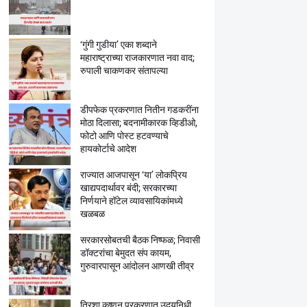
‘गुंगी गुडीया’ एका शब्दाने
महाराष्ट्राच्या राजकारणात नवा वाद;
रुपाली चाकणकर संतापल्या
डीपफेक प्रकरणात नितीन गडकरींना
मोठा दिलासा; बदनामीकारक व्हिडीओ,
फोटो आणि पोस्ट हटवण्याचे
हायकोर्टाचे आदेश
राज्यात आजपासून ‘या’ लोकप्रिय
खाद्यपदार्थावर बंदी; सरकारच्या
निर्णयाने हॉटेल व्यावसायिकांमध्ये
News Hub
खळबळ
सरकारसोबतची बैठक निष्फळ; निवासी
डॉक्टरांचा बेमुदत संप कायम,
गुरुवारपासून आंदोलन आणखी तीव्र
त्रिशा कृष्णन प्रकरणात उदयनिधी