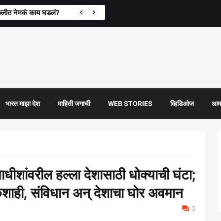
्लीत नेमकं काय घडलं?
भारत माझा देश
माहिती जगाची
WEB STORIES
व्हिडिओज
आमच
शांवरील हल्ला देशासाठी धोक्याची घंटा;
कशाही, संविधान अन् देशाचा घोर अवमान
0