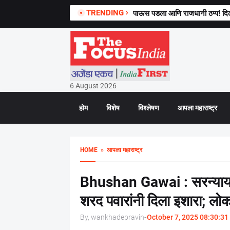
TRENDING
पाऊस पडला आणि राजधानी ठप्प! दिल
6 August 2026
होम
विशेष
विश्लेषण
आपला महाराष्ट्र
HOME
» आपला महाराष्ट्र
Bhushan Gawai : सरन्यायाधी
शरद पवारांनी दिला इशारा; लो
By, wankhadepravin
-
October 7, 2025 08:30:31