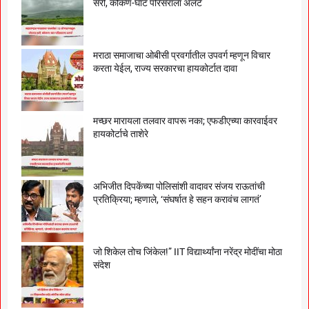
सरी, कोकण-घाट परिसराला अलर्ट
मराठा समाजाचा ओबीसी प्रवर्गातील उपवर्ग म्हणून विचार
करता येईल, राज्य सरकारचा हायकोर्टात दावा
मच्छर मारायला तलवार वापरू नका; एफडीएच्या कारवाईवर
हायकोर्टाचे ताशेरे
अभिजीत दिपकेंच्या पोलिसांशी वादावर संजय राऊतांची
प्रतिक्रिया; म्हणाले, ‘संघर्षात हे सहन करावंच लागतं’
जो शिकेल तोच जिंकेल!” IIT विद्यार्थ्यांना नरेंद्र मोदींचा मोठा
संदेश