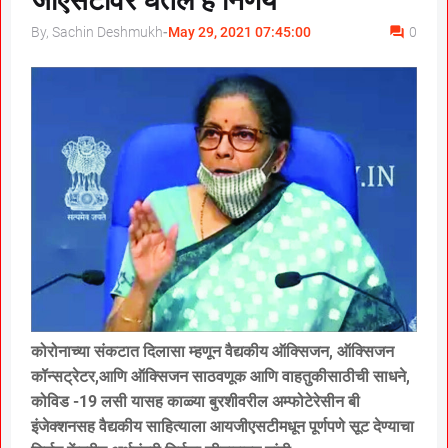
जीएसटीवर घेतले हे निर्णय
By, Sachin Deshmukh
-
May 29, 2021 07:45:00
0
कोरोनाच्या संकटात दिलासा म्हणून वैद्यकीय ऑक्सिजन, ऑक्सिजन
कॉन्सट्रेटर,आणि ऑक्सिजन साठवणूक आणि वाहतुकीसाठीची साधने,
कोविड -19 लसी यासह काळ्या बुरशीवरील अम्फोटेरेसीन बी
इंजेक्शनसह वैद्यकीय साहित्याला आयजीएसटीमधून पूर्णपणे सूट देण्याचा