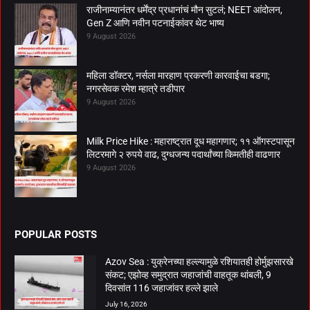
राजीनाम्यानंतर धर्मेंद्र प्रधानांचं मौन सुटलं; NEET आंदोलन,
Gen Z आणि नवीन पटनाईकांवर थेट भाष्य
9 August 2026
महिला डॉक्टर, नर्सला मारहाण प्रकरणी कारवाईचा बडगा;
नगरसेवक रमेश म्हात्रे तडीपार
9 August 2026
Milk Price Hike : महाराष्ट्रात दूध महागणार; ११ ऑगस्टपासून
लिटरमागे २ रुपये वाढ, दुग्धजन्य पदार्थांच्या किमतीही वाढणार
9 August 2026
POPULAR POSTS
Azov Sea : युक्रेनच्या हल्ल्यामुळे रशियातही होर्मुझसारखे
संकट; एझोव्ह समुद्रात जहाजांची वाहतूक थांबली, 9
दिवसांत 116 जहाजांवर हल्ले झाले
July 16, 2026