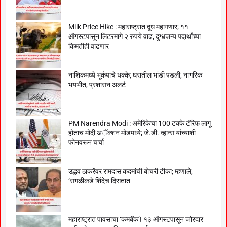
Milk Price Hike : महाराष्ट्रात दूध महागणार; ११
ऑगस्टपासून लिटरमागे २ रुपये वाढ, दुग्धजन्य पदार्थांच्या
किमतीही वाढणार
नाशिकमध्ये भूकंपाचे धक्के; घरातील भांडी पडली, नागरिक
भयभीत, प्रशासन अलर्ट
PM Narendra Modi : अमेरिकेचा 100 टक्के टॅरिफ लागू
होताच मोदी अॅक्शन मोडमध्ये; जे.डी. व्हान्स यांच्याशी
फोनवरून चर्चा
उद्धव ठाकरेंवर रामदास कदमांची बोचरी टीका; म्हणाले,
‘सगळीकडे शिंदेच दिसतात
महाराष्ट्रात पावसाचा ‘कमबॅक’! १३ ऑगस्टपासून जोरदार