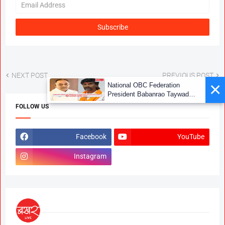
NEXT POST
PREVIOUS POST
×
National OBC Federation
President Babanrao Taywade
Claims Only 27 Kunbi
FOLLOW US
Certificates Issued in
Marathwada After September 2
GR; Alarming News for Mano
Facebook
YouTube
Instagram