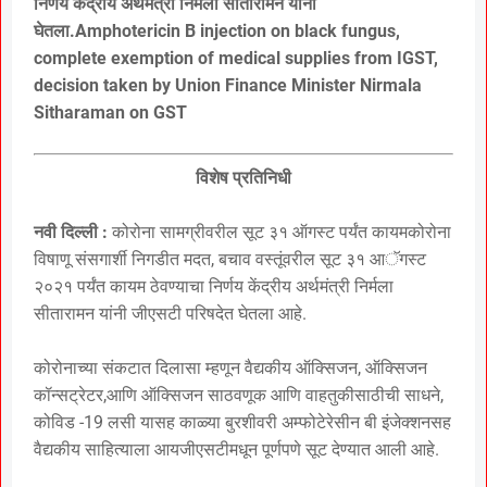
निर्णय केंद्रीय अर्थमंत्री निर्मला सीतारामन यांनी
घेतला.Amphotericin B injection on black fungus,
complete exemption of medical supplies from IGST,
decision taken by Union Finance Minister Nirmala
Sitharaman on GST
विशेष प्रतिनिधी
नवी दिल्ली :
कोरोना सामग्रीवरील सूट ३१ ऑगस्ट पर्यंत कायमकोरोना
विषाणू संसगार्शी निगडीत मदत, बचाव वस्तूंवरील सूट ३१ आॅगस्ट
२०२१ पर्यंत कायम ठेवण्याचा निर्णय केंद्रीय अर्थमंत्री निर्मला
सीतारामन यांनी जीएसटी परिषदेत घेतला आहे.
कोरोनाच्या संकटात दिलासा म्हणून वैद्यकीय ऑक्सिजन, ऑक्सिजन
कॉन्सट्रेटर,आणि ऑक्सिजन साठवणूक आणि वाहतुकीसाठीची साधने,
कोविड -19 लसी यासह काळ्या बुरशीवरी अम्फोटेरेसीन बी इंजेक्शनसह
वैद्यकीय साहित्याला आयजीएसटीमधून पूर्णपणे सूट देण्यात आली आहे.