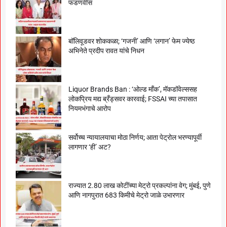
फडणवीस
बॉलिवूडवर शोककळा; ‘गजनी’ आणि ‘लगान’ फेम ज्येष्ठ
अभिनेते प्रदीप रावत यांचे निधन
Liquor Brands Ban : ‘ओल्ड मॉंक’, मॅकडॉवेल्ससह
लोकप्रिय मद्य ब्रँड्सवर कारवाई; FSSAI च्या तपासात
नियमभंगाचे आरोप
सर्वोच्च न्यायालयाचा मोठा निर्णय; आता पेट्रोल भरण्यापूर्वी
लागणार ‘ही’ अट?
राज्यात 2.80 लाख कोटींच्या मेट्रो प्रकल्पांना वेग; मुंबई, पुणे
आणि नागपुरात 683 किमीचे मेट्रो जाळे उभारणार