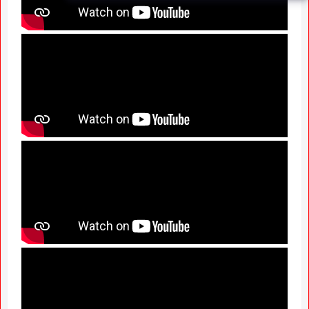
Certificates Issued in
Marathwada After September 2
GR; Alarming News for Mano