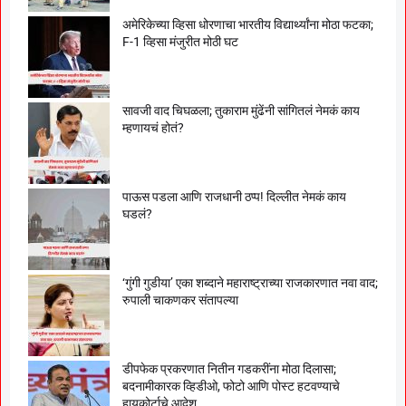
अमेरिकेच्या व्हिसा धोरणाचा भारतीय विद्यार्थ्यांना मोठा फटका;
F-1 व्हिसा मंजुरीत मोठी घट
सावजी वाद चिघळला; तुकाराम मुंढेंनी सांगितलं नेमकं काय
म्हणायचं होतं?
पाऊस पडला आणि राजधानी ठप्प! दिल्लीत नेमकं काय
घडलं?
‘गुंगी गुडीया’ एका शब्दाने महाराष्ट्राच्या राजकारणात नवा वाद;
रुपाली चाकणकर संतापल्या
डीपफेक प्रकरणात नितीन गडकरींना मोठा दिलासा;
बदनामीकारक व्हिडीओ, फोटो आणि पोस्ट हटवण्याचे
हायकोर्टाचे आदेश