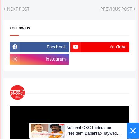
NEXT POST
PREVIOUS POST
FOLLOW US
Facebook
YouTube
Instagram
×
National OBC Federation
President Babanrao Taywade
Claims Only 27 Kunbi