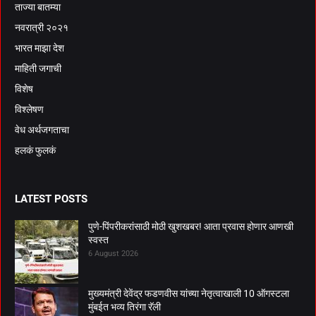
ताज्या बातम्या
नवरात्री २०२१
भारत माझा देश
माहिती जगाची
विशेष
विश्लेषण
वेध अर्थजगताचा
हलकं फुलकं
LATEST POSTS
पुणे-पिंपरीकरांसाठी मोठी खुशखबर! आता प्रवास होणार आणखी
स्वस्त
6 August 2026
मुख्यमंत्री देवेंद्र फडणवीस यांच्या नेतृत्वाखाली 10 ऑगस्टला
मुंबईत भव्य तिरंगा रॅली