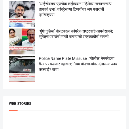
‘आईसोबतच प्रत्येक कर्तृत्ववान महिलेच्या सन्मानासाठी
ठामपणे उभा’; काँग्रेसच्या टिप्पणीवर जय पवारांची
प्रतिक्रिया
‘गुंगी गुडिया’ पोस्टवरून काँग्रेस-राष्ट्रवादी आमनेसामने;
सुनेत्रा पवारांची माफी मागण्याची राष्ट्रवादीची मागणी
Police Name Plate Missuse : ‘पोलीस’ नेमप्लेटचा
गैरवापर पडणार महागात; नियम मोडणाऱ्यांवर दंडात्मक काय
कारवाई? वाचा
WEB STORIES
दगडी चाल फेम अभिनेत्री
श्रीमंत दगडूशेठ गणपती
ब