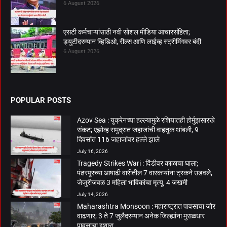
6 August 2026
एसटी कर्मचाऱ्यांसाठी नवी सोशल मीडिया आचारसंहिता;
ड्युटीदरम्यान व्हिडिओ, रील्स आणि लाईव्ह स्ट्रीमिंगवर बंदी
6 August 2026
POPULAR POSTS
Azov Sea : युक्रेनच्या हल्ल्यामुळे रशियातही होर्मुझसारखे
संकट; एझोव्ह समुद्रात जहाजांची वाहतूक थांबली, 9
दिवसांत 116 जहाजांवर हल्ले झाले
July 16, 2026
Tragedy Strikes Wari : दिंडीवर काळाचा घाला;
पंढरपूरच्या आषाढी वारीतील 7 वारकऱ्यांना ट्रकने उडवले,
जेजुरीजवळ 3 महिला भाविकांचा मृत्यू, 4 जखमी
July 14, 2026
Maharashtra Monsoon : महाराष्ट्रात पावसाचा जोर
वाढणार; 3 ते 7 जुलैदरम्यान अनेक जिल्ह्यांना मुसळधार
पावसाचा इशारा