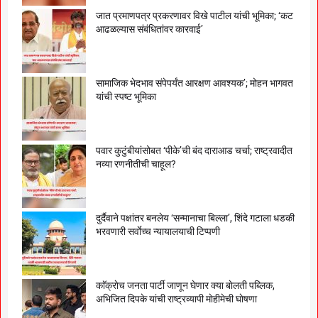
जात प्रमाणपत्र प्रकरणावर विखे पाटील यांची भूमिका; ‘कट
आढळल्यास संबंधितांवर कारवाई’
सामाजिक भेदभाव संपेपर्यंत आरक्षण आवश्यक’; मोहन भागवत
यांची स्पष्ट भूमिका
पवार कुटुंबीयांसोबत ‘पीके’ची बंद दाराआड चर्चा; राष्ट्रवादीत
नव्या रणनीतीची चाहूल?
दुर्दैवाने पक्षांतर बनलेय ‘सन्मानाचा बिल्ला’, शिंदे गटाला धडकी
भरवणारी सर्वाेच्च न्यायालयाची टिप्पणी
काॅक्राेच जनता पार्टी जाणून घेणार क्या बाेलती पब्लिक,
अभिजित दिपके यांची राष्ट्रव्यापी माेहीमेची घाेषणा