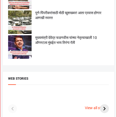
पुणे-पिंपरीकरांसाठी मोठी खुशखबर! आता प्रवास होणार
आणखी स्वस्त
मुख्यमंत्री देवेंद्र फडणवीस यांच्या नेतृत्वाखाली 10
ऑगस्टला मुंबईत भव्य तिरंगा रॅली
WEB STORIES
दगडी चाल फेम अभिनेत्री
श्रीमंत दगडूशेठ गणपती
ब
पूजा सावंत ने गुपचूप
2023
स
View all stories
उरकला साखरपुडा.
म