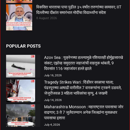
विकसित भारताचा पाया पुढील ३५ वर्षांत तरुणांच्या कामावर; IIT
दिल्लीच्या दीक्षांत समारंभात मोदींचा विद्यार्थ्यांना संदेश
8 August 2026
POPULAR POSTS
Azov Sea : युक्रेनच्या हल्ल्यामुळे रशियातही होर्मुझसारखे
संकट; एझोव्ह समुद्रात जहाजांची वाहतूक थांबली, 9
दिवसांत 116 जहाजांवर हल्ले झाले
July 16, 2026
Tragedy Strikes Wari : दिंडीवर काळाचा घाला;
पंढरपूरच्या आषाढी वारीतील 7 वारकऱ्यांना ट्रकने उडवले,
जेजुरीजवळ 3 महिला भाविकांचा मृत्यू, 4 जखमी
July 14, 2026
Maharashtra Monsoon : महाराष्ट्रात पावसाचा जोर
वाढणार; 3 ते 7 जुलैदरम्यान अनेक जिल्ह्यांना मुसळधार
पावसाचा इशारा
July 4, 2026