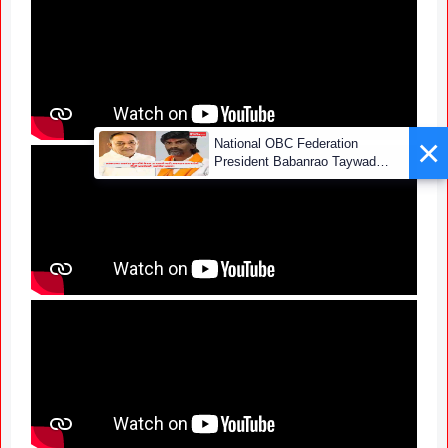
×
National OBC Federation
President Babanrao Taywade
Claims Only 27 Kunbi
Certificates Issued in
Marathwada After September 2
GR; Alarming News for Mano