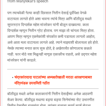
from Manjrekar’s speech
पण त्याचवेळी गेल्या काही दिवसात नितीन देसाई पूर्वीपेक्षा वेगळे
वाटायला लागले होते अशा भावना त्यांचे मित्र आणि बॉलीवुड मधले
सुपरस्टार दिग्दर्शक महेश मांजरेकर यांनी बोलून दाखवल्या. कला
दिग्दर्शक म्हणून नितीन ग्रेट होताच. पण माझा तो चांगला मित्र होता.
आपण मित्र म्हणून एकमेकांशी संपर्कात कमी पडायला लागलो आहोत,
असे आता मला वाटायला लागले आहे. त्याने माझ्याशी बोलायला हवे होते.
नेमके त्याच्या मनात काय सुरू होते, हे अखेरपर्यंत कोणालाच कळले
नाही. फार मोठे यश मिळूनही माणूस एकाकीच राहतो, असे उद्गार महेश
मांजरेकर यांनी काढले.
चंद्रकांतदादा पाटलांच्या अध्यक्षतेखाली मराठा आरक्षणाबाबत
मंत्रिमंडळ उपसमिती गठीत
बॉलीवूड मधले अनेक कलाकारांनी नितीन देसाईंच्या अनेक आठवणी
शेअर केल्या. बॉलीवूड मधल्या बड्या बड्या सिनेमांच्या सेट उभारणीत
नितीन देसाईंचा हातखंडा होता. त्यांच्या हाताचा सुवर्ण स्पर्श सेटला