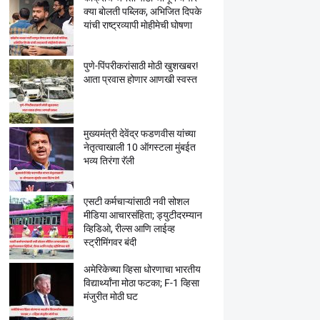
क्या बाेलती पब्लिक, अभिजित दिपके
यांची राष्ट्रव्यापी माेहीमेची घाेषणा
पुणे-पिंपरीकरांसाठी मोठी खुशखबर!
आता प्रवास होणार आणखी स्वस्त
मुख्यमंत्री देवेंद्र फडणवीस यांच्या
नेतृत्वाखाली 10 ऑगस्टला मुंबईत
भव्य तिरंगा रॅली
एसटी कर्मचाऱ्यांसाठी नवी सोशल
मीडिया आचारसंहिता; ड्युटीदरम्यान
व्हिडिओ, रील्स आणि लाईव्ह
स्ट्रीमिंगवर बंदी
अमेरिकेच्या व्हिसा धोरणाचा भारतीय
विद्यार्थ्यांना मोठा फटका; F-1 व्हिसा
मंजुरीत मोठी घट