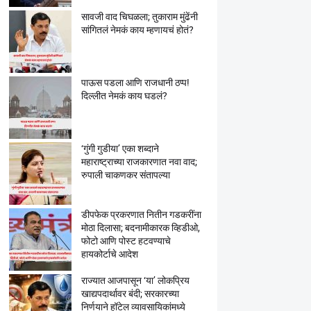
सावजी वाद चिघळला; तुकाराम मुंढेंनी
सांगितलं नेमकं काय म्हणायचं होतं?
पाऊस पडला आणि राजधानी ठप्प!
दिल्लीत नेमकं काय घडलं?
‘गुंगी गुडीया’ एका शब्दाने
महाराष्ट्राच्या राजकारणात नवा वाद;
रुपाली चाकणकर संतापल्या
डीपफेक प्रकरणात नितीन गडकरींना
मोठा दिलासा; बदनामीकारक व्हिडीओ,
फोटो आणि पोस्ट हटवण्याचे
हायकोर्टाचे आदेश
राज्यात आजपासून ‘या’ लोकप्रिय
खाद्यपदार्थावर बंदी; सरकारच्या
निर्णयाने हॉटेल व्यावसायिकांमध्ये