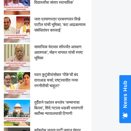
विद्यार्थ्यांचा संताप स्वाभाविक’
जात प्रमाणपत्र प्रकरणावर विखे
पाटील यांची भूमिका; ‘कट आढळल्यास
संबंधितांवर कारवाई’
सामाजिक भेदभाव संपेपर्यंत आरक्षण
आवश्यक’; मोहन भागवत यांची स्पष्ट
भूमिका
पवार कुटुंबीयांसोबत ‘पीके’ची बंद
दाराआड चर्चा; राष्ट्रवादीत नव्या
News Hub
रणनीतीची चाहूल?
दुर्दैवाने पक्षांतर बनलेय ‘सन्मानाचा
बिल्ला’, शिंदे गटाला धडकी भरवणारी
सर्वाेच्च न्यायालयाची टिप्पणी
काॅक्राेच जनता पार्टी जाणून घेणार