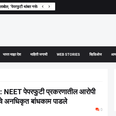
लाबोल; ‘पेपरफुटी थांबत नसेल तर विद्यार्थ्यांचा संताप स्वाभाविक’
भारत माझा देश
माहिती जगाची
WEB STORIES
व्हिडिओज
आमच
NEET पेपरफुटी प्रकरणातील आरोपी
पनीचे अनधिकृत बांधकाम पाडले
0