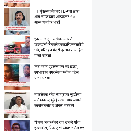
IIT मुंबईच्या मेसवर FDAचा छापा!
आत नेमकं काय आढळलं? १०
आस्थापनांवर धाडी
एक लाखांहून अधिक अमराठी
चालकांनी गिरवले व्यवहारिक मराठीचे
धडे, परिवहन मंत्री प्रताप सरनाईक
यांची माहिती
निदा खान प्रकरणाला नवे वळण;
एमआयएम नगरसेवक मतीन पटेल
यांना अटक
नगरसेवक रमेश म्हात्रेच्या सुटकेचा
मार्ग मोकळा; मुंबई उच्च न्यायालयाने
जामीनावरील स्थगिती उठवली
शिक्षण व्यवस्थेवर राज ठाकरे यांचा
हल्लाबोल; ‘पेपरफुटी थांबत नसेल तर