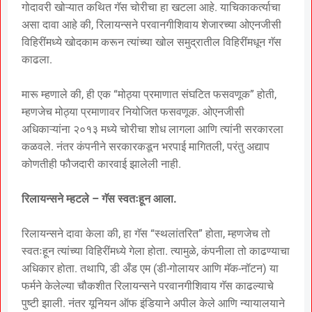
गोदावरी खोऱ्यात कथित गॅस चोरीचा हा खटला आहे. याचिकाकर्त्याचा
असा दावा आहे की, रिलायन्सने परवानगीशिवाय शेजारच्या ओएनजीसी
विहिरींमध्ये खोदकाम करून त्यांच्या खोल समुद्रातील विहिरींमधून गॅस
काढला.
मारू म्हणाले की, ही एक “मोठ्या प्रमाणात संघटित फसवणूक” होती,
म्हणजेच मोठ्या प्रमाणावर नियोजित फसवणूक. ओएनजीसी
अधिकाऱ्यांना २०१३ मध्ये चोरीचा शोध लागला आणि त्यांनी सरकारला
कळवले. नंतर कंपनीने सरकारकडून भरपाई मागितली, परंतु अद्याप
कोणतीही फौजदारी कारवाई झालेली नाही.
रिलायन्सने म्हटले – गॅस स्वतःहून आला.
रिलायन्सने दावा केला की, हा गॅस “स्थलांतरित” होता, म्हणजेच तो
स्वतःहून त्यांच्या विहिरींमध्ये गेला होता. त्यामुळे, कंपनीला तो काढण्याचा
अधिकार होता. तथापि, डी अँड एम (डी-गोलायर आणि मॅक-नॉटन) या
फर्मने केलेल्या चौकशीत रिलायन्सने परवानगीशिवाय गॅस काढल्याचे
पुष्टी झाली. नंतर यूनियन ऑफ इंडियाने अपील केले आणि न्यायालयाने