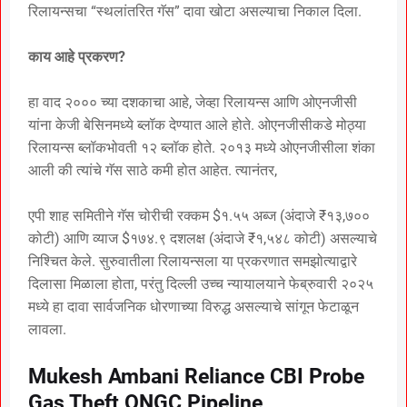
रिलायन्सचा “स्थलांतरित गॅस” दावा खोटा असल्याचा निकाल दिला.
काय आहे प्रकरण?
हा वाद २००० च्या दशकाचा आहे, जेव्हा रिलायन्स आणि ओएनजीसी
यांना केजी बेसिनमध्ये ब्लॉक देण्यात आले होते. ओएनजीसीकडे मोठ्या
रिलायन्स ब्लॉकभोवती १२ ब्लॉक होते. २०१३ मध्ये ओएनजीसीला शंका
आली की त्यांचे गॅस साठे कमी होत आहेत. त्यानंतर,
एपी शाह समितीने गॅस चोरीची रक्कम $१.५५ अब्ज (अंदाजे ₹१३,७००
कोटी) आणि व्याज $१७४.९ दशलक्ष (अंदाजे ₹१,५४८ कोटी) असल्याचे
निश्चित केले. सुरुवातीला रिलायन्सला या प्रकरणात समझोत्याद्वारे
दिलासा मिळाला होता, परंतु दिल्ली उच्च न्यायालयाने फेब्रुवारी २०२५
मध्ये हा दावा सार्वजनिक धोरणाच्या विरुद्ध असल्याचे सांगून फेटाळून
लावला.
Mukesh Ambani Reliance CBI Probe
Gas Theft ONGC Pipeline