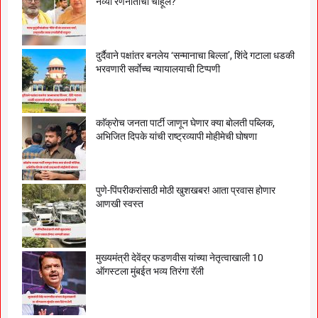
नव्या रणनीतीची चाहूल?
दुर्दैवाने पक्षांतर बनलेय ‘सन्मानाचा बिल्ला’, शिंदे गटाला धडकी
भरवणारी सर्वाेच्च न्यायालयाची टिप्पणी
काॅक्राेच जनता पार्टी जाणून घेणार क्या बाेलती पब्लिक,
अभिजित दिपके यांची राष्ट्रव्यापी माेहीमेची घाेषणा
पुणे-पिंपरीकरांसाठी मोठी खुशखबर! आता प्रवास होणार
आणखी स्वस्त
मुख्यमंत्री देवेंद्र फडणवीस यांच्या नेतृत्वाखाली 10
ऑगस्टला मुंबईत भव्य तिरंगा रॅली