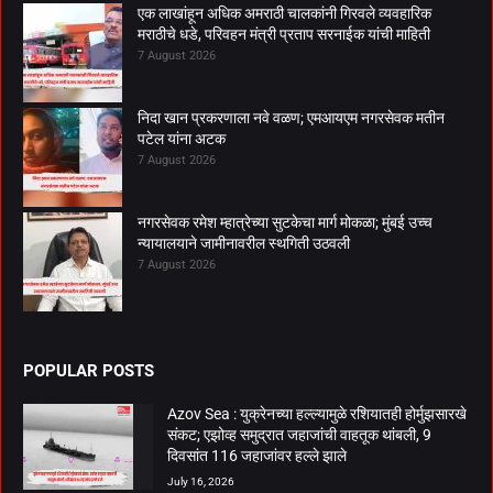
एक लाखांहून अधिक अमराठी चालकांनी गिरवले व्यवहारिक
मराठीचे धडे, परिवहन मंत्री प्रताप सरनाईक यांची माहिती
7 August 2026
निदा खान प्रकरणाला नवे वळण; एमआयएम नगरसेवक मतीन
पटेल यांना अटक
7 August 2026
नगरसेवक रमेश म्हात्रेच्या सुटकेचा मार्ग मोकळा; मुंबई उच्च
न्यायालयाने जामीनावरील स्थगिती उठवली
7 August 2026
POPULAR POSTS
Azov Sea : युक्रेनच्या हल्ल्यामुळे रशियातही होर्मुझसारखे
संकट; एझोव्ह समुद्रात जहाजांची वाहतूक थांबली, 9
दिवसांत 116 जहाजांवर हल्ले झाले
July 16, 2026