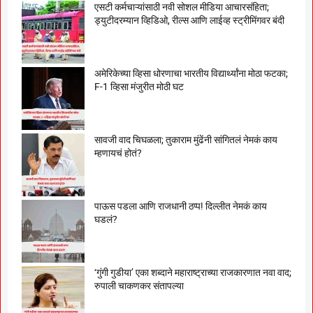
एसटी कर्मचाऱ्यांसाठी नवी सोशल मीडिया आचारसंहिता;
ड्युटीदरम्यान व्हिडिओ, रील्स आणि लाईव्ह स्ट्रीमिंगवर बंदी
अमेरिकेच्या व्हिसा धोरणाचा भारतीय विद्यार्थ्यांना मोठा फटका;
F-1 व्हिसा मंजुरीत मोठी घट
सावजी वाद चिघळला; तुकाराम मुंढेंनी सांगितलं नेमकं काय
म्हणायचं होतं?
पाऊस पडला आणि राजधानी ठप्प! दिल्लीत नेमकं काय
घडलं?
‘गुंगी गुडीया’ एका शब्दाने महाराष्ट्राच्या राजकारणात नवा वाद;
रुपाली चाकणकर संतापल्या