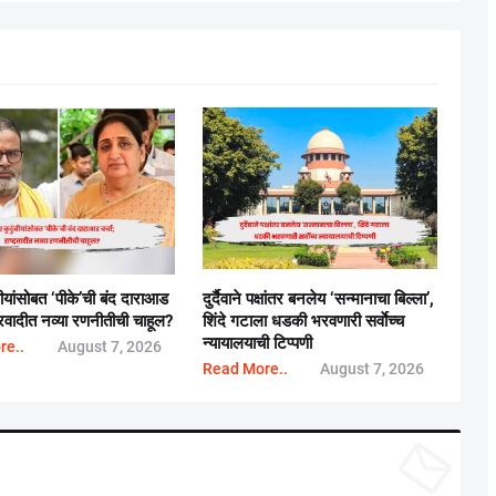
बीयांसोबत ‘पीके’ची बंद दाराआड
दुर्दैवाने पक्षांतर बनलेय ‘सन्मानाचा बिल्ला’,
्ट्रवादीत नव्या रणनीतीची चाहूल?
शिंदे गटाला धडकी भरवणारी सर्वाेच्च
न्यायालयाची टिप्पणी
re..
August 7, 2026
Read More..
August 7, 2026