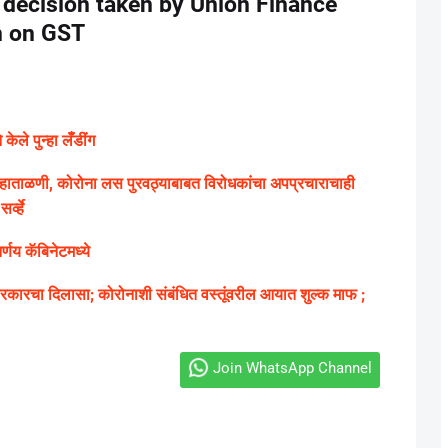
 decision taken by Union Finance
n on GST
ले पुन्हा लॅँडींग
ग्य हाताळणी, कोरोना लस पुरवठ्याबाबत विरोधकांचा अपप्रचाराचाही
्व्हे
णय कॅबिनेटमध्ये
ारचा दिलासा; कोरोनाशी संबंधित वस्तूंवरील आयात शुल्क माफ ;
Join WhatsApp Channel