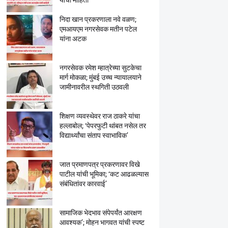
यांची माहिती
निदा खान प्रकरणाला नवे वळण;
एमआयएम नगरसेवक मतीन पटेल
यांना अटक
नगरसेवक रमेश म्हात्रेच्या सुटकेचा
मार्ग मोकळा; मुंबई उच्च न्यायालयाने
जामीनावरील स्थगिती उठवली
शिक्षण व्यवस्थेवर राज ठाकरे यांचा
हल्लाबोल; ‘पेपरफुटी थांबत नसेल तर
विद्यार्थ्यांचा संताप स्वाभाविक’
जात प्रमाणपत्र प्रकरणावर विखे
पाटील यांची भूमिका; ‘कट आढळल्यास
संबंधितांवर कारवाई’
सामाजिक भेदभाव संपेपर्यंत आरक्षण
आवश्यक’; मोहन भागवत यांची स्पष्ट