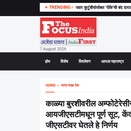
TRENDING
सामाजिक भेदभाव संपेपर्यंत आरक्षण आ
7 August 2026
होम
विशेष
विश्लेषण
आपला महाराष्ट्र
HOME
» भारत माझा देश
काळ्या बुरशीवरील अम्फोटेरेसीन
आयजीएसटीमधून पूर्ण सूट, केंद्
जीएसटीवर घेतले हे निर्णय