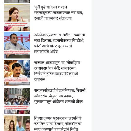
‘गुंगी गुडीया’ एका शब्दाने
महाराष्ट्राच्या राजकारणात नवा वाद;
रुपाली चाकणकर संतापल्या
डीपफेक प्रकरणात नितीन गडकरींना
मोठा दिलासा; बदनामीकारक व्हिडीओ,
फोटो आणि पोस्ट हटवण्याचे
हायकोर्टाचे आदेश
राज्यात आजपासून ‘या’ लोकप्रिय
खाद्यपदार्थावर बंदी; सरकारच्या
निर्णयाने हॉटेल व्यावसायिकांमध्ये
खळबळ
सरकारसोबतची बैठक निष्फळ; निवासी
डॉक्टरांचा बेमुदत संप कायम,
गुरुवारपासून आंदोलन आणखी तीव्र
त्रिशा कृष्णन प्रकरणात उदयनिधी
स्टालिन यांना दिलासा; चौकशीनंतर
मुक्त करण्याचे हायकोर्टाचे निर्देश