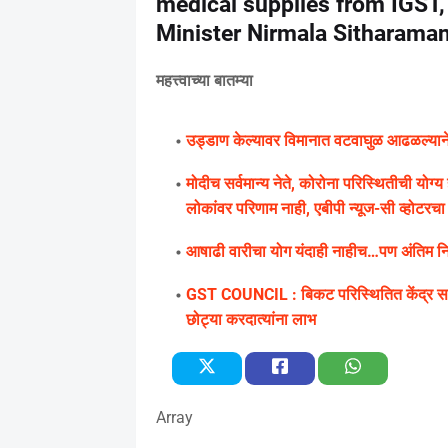
medical supplies from IGST,
Minister Nirmala Sitharama
महत्त्वाच्या बातम्या
उड्डाण केल्यावर विमानात वटवाघुळ आढळल्याने के
मोदीच सर्वमान्य नेते, कोरोना परिस्थितीची यो
लोकांवर परिणाम नाही, एबीपी न्यूज-सी व्होटरचा सर
आषाढी वारीचा योग यंदाही नाहीच…पण अंतिम निर्
GST COUNCIL : बिकट परिस्थितित केंद्र सरक
छोट्या करदात्यांना लाभ
Array