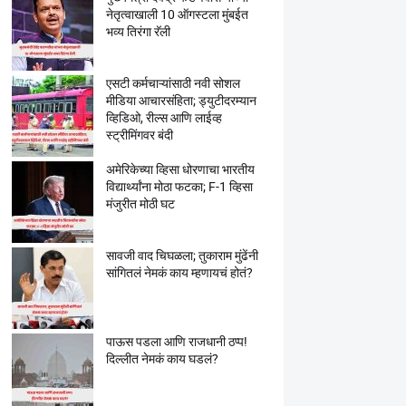
नेतृत्वाखाली 10 ऑगस्टला मुंबईत
भव्य तिरंगा रॅली
एसटी कर्मचाऱ्यांसाठी नवी सोशल
मीडिया आचारसंहिता; ड्युटीदरम्यान
व्हिडिओ, रील्स आणि लाईव्ह
स्ट्रीमिंगवर बंदी
अमेरिकेच्या व्हिसा धोरणाचा भारतीय
विद्यार्थ्यांना मोठा फटका; F-1 व्हिसा
मंजुरीत मोठी घट
सावजी वाद चिघळला; तुकाराम मुंढेंनी
सांगितलं नेमकं काय म्हणायचं होतं?
पाऊस पडला आणि राजधानी ठप्प!
दिल्लीत नेमकं काय घडलं?