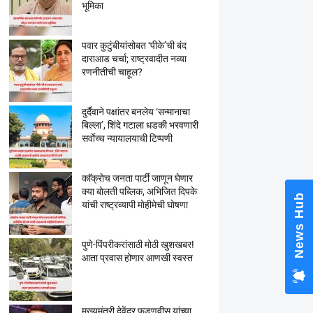
भूमिका
पवार कुटुंबीयांसोबत ‘पीके’ची बंद
दाराआड चर्चा; राष्ट्रवादीत नव्या
रणनीतीची चाहूल?
दुर्दैवाने पक्षांतर बनलेय ‘सन्मानाचा
बिल्ला’, शिंदे गटाला धडकी भरवणारी
सर्वाेच्च न्यायालयाची टिप्पणी
काॅक्राेच जनता पार्टी जाणून घेणार
क्या बाेलती पब्लिक, अभिजित दिपके
News Hub
यांची राष्ट्रव्यापी माेहीमेची घाेषणा
पुणे-पिंपरीकरांसाठी मोठी खुशखबर!
आता प्रवास होणार आणखी स्वस्त
मुख्यमंत्री देवेंद्र फडणवीस यांच्या