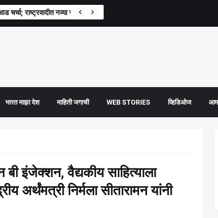
वश्यक’; मोहन भागवत यांची स्पष्ट भूमिका
भारत माझा देश
माहिती जगाची
WEB STORIES
व्हिडिओज
आमच
 बी इंजेक्शन, वैद्यकीय साहित्याला
रीय अर्थंमत्री निर्मला सीतारामन यांनी