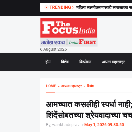
TRENDING
महिला सक्षमीकरणासाठी समाजाच्या
6 August 2026
होम
विशेष
विश्लेषण
आपला महाराष्ट्र
HOME
» आपला महाराष्ट्र
» विशेष
आमच्यात कसलीही स्पर्धा नाही;
शिंदेंसोबतच्या श्रेयवादाच्या चर्च
By, wankhadepravin
-
May 1, 2026 09:30:50