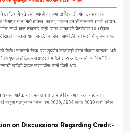
षा जास्त गुंतवणूक, १५०००० रोजगार संधींची निर्मिती
 टार्गेट मागे पुढे होते. आम्ही आमच्या टार्गेटसाठी ऑन ट्रॅक आहोत.
ंवा सिंगापूर यांना मागे टाकेल. कारण, व्हिजन इन अँक्शनमध्ये आम्ही आहोत.
 कुणीच स्पर्धा करू शकणार नाही. राज्य सरकारने घेतलेल्या 100 दिवस
्टींसाठी जनतेला यावं लागते, त्या सेवा आम्ही AI च्या मदतीने सुलभ करू.
ाठी विरोध ठाकरेंनी केला, पण सुप्रीम कोर्टानेही योग्य तोडगा काढला, असे
्यूएबल होईल. महाराष्ट्र हे पहिले राज्य आहे, ज्याने एनर्जी प्लॅनिंग
्याची माहिती देवेंद्र फडणवीस यांनी दिली आहे.
हीजन राबवत आहेत. शरद पवारांचे सातत्य हे शिकण्यासारखे आहे. शरद
 मराठी माणूस पंतप्रधान बनेल. पण 2029, 2034 किंवा 2039 कधी बनेल
tion on Discussions Regarding Credit-