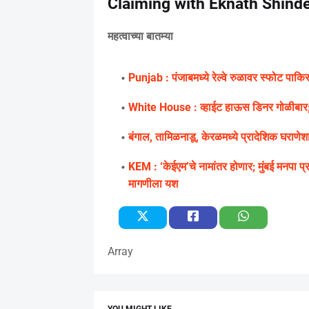
Claiming with Eknath Shind
महत्वाच्या बातम्या
Punjab : पंजाबमध्ये रेल्वे रुळावर स्फोट पाकि
White House : व्हाईट हाऊस डिनर गोळीबार; आरोप
बंगाल, तामिळनाडू, केरळमध्ये प्रादेशिक घराणेशा
KEM : ‘केईएम’चे नामांतर होणार; मुंबई मनपा प्
मागणीला यश
Array
YOU MIGHT LIKE