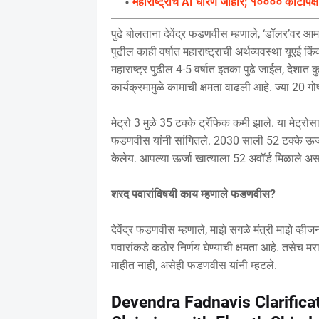
महाराष्ट्राचे AI धोरण जाहीर; १०००० कोटींपेक्
पुढे बोलताना देवेंद्र फडणवीस म्हणाले, ‘डॉलर’वर आमचे
पुढील काही वर्षात महाराष्ट्राची अर्थव्यवस्था यूएई कि
महाराष्ट्र पुढील 4-5 वर्षात इतका पुढे जाईल, देशात
कार्यक्रमामुळे कामाची क्षमता वाढली आहे. ज्या 20 गोष
मेट्रो 3 मुळे 35 टक्के ट्रॅफिक कमी झाले. या मेट्रोस
फडणवीस यांनी सांगितले. 2030 साली 52 टक्के ऊर्जा रिन
केलेय. आपल्या ऊर्जा खात्याला 52 अवॉर्ड मिळाले असल
शरद पवारांविषयी काय म्हणाले फडणवीस?
देवेंद्र फडणवीस म्हणाले, माझे सगळे मंत्री माझे व्
पवारांकडे कठोर निर्णय घेण्याची क्षमता आहे. तसेच
माहीत नाही, असेही फडणवीस यांनी म्हटले.
Devendra Fadnavis Clarifica