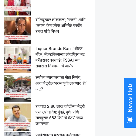
बॉलिवूडवर शोककळा; ‘गजनी’ आणि
‘लगान’ फेम ज्येष्ठ अभिनेते प्रदीप
रावत यांचे निधन
Liquor Brands Ban : ‘ओल्ड
मॉंक’, मॅकडॉवेल्ससह लोकप्रिय मद्य
ब्रँड्सवर कारवाई; FSSAI च्या
तपासात नियमभंगाचे आरोप
सर्वोच्च न्यायालयाचा मोठा निर्णय;
आता पेट्रोल भरण्यापूर्वी लागणार ‘ही’
News Hub
अट?
राज्यात 2.80 लाख कोटींच्या मेट्रो
प्रकल्पांना वेग; मुंबई, पुणे आणि
नागपुरात 683 किमीचे मेट्रो जाळे
उभारणार
‘आईसोबतच प्रत्येक कर्तृत्ववान