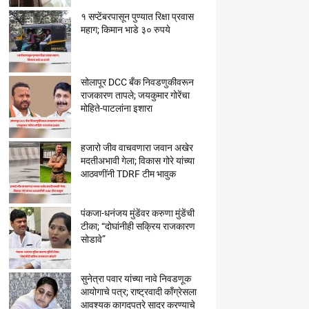
१ सप्टेंबरपासून पुण्यात रिक्षा प्रवास
महाग; किमान भाडे ३० रुपये
सोलापूर DCC बँक निवडणुकीवरून
राजकारण तापले; जयकुमार गोरेंचा
मोहिते-पाटलांना इशारा
हजारो जीव वाचवणारा जवान अखेर
मदतीअभावी गेला; विकास गोरे यांच्या
आठवणींनी TDRF टीम भावुक
पंकजा-धनंजय मुंडेंवर करुणा मुंडेंची
टीका; “दोघांनीही सक्रिय राजकारण
सोडावे”
सुनेत्रा पवार यांच्या नावे निवडणूक
आयोगाचे पत्र; राष्ट्रवादी काँग्रेसला
आवश्यक कागदपत्रे सादर करण्याचे