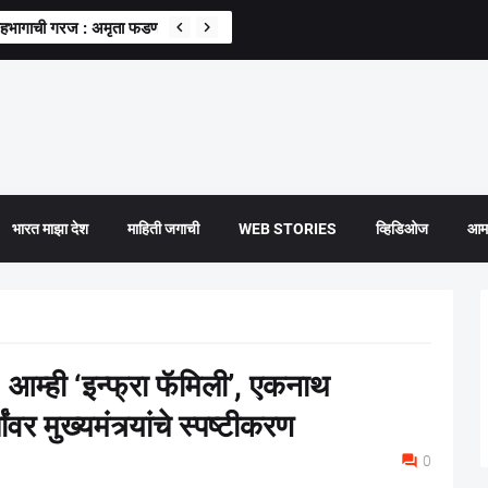
 सहभागाची गरज : अमृता फडणवीस
भारत माझा देश
माहिती जगाची
WEB STORIES
व्हिडिओज
आमच
 आम्ही ‘इन्फ्रा फॅमिली’, एकनाथ
ांवर मुख्यमंत्र्यांचे स्पष्टीकरण
0