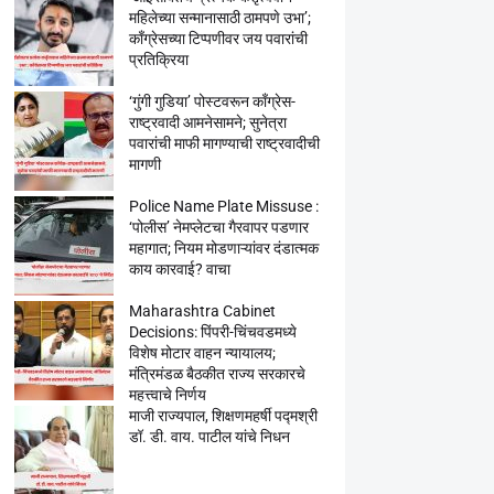
महिलेच्या सन्मानासाठी ठामपणे उभा’;
काँग्रेसच्या टिप्पणीवर जय पवारांची
प्रतिक्रिया
‘गुंगी गुडिया’ पोस्टवरून काँग्रेस-
राष्ट्रवादी आमनेसामने; सुनेत्रा
पवारांची माफी मागण्याची राष्ट्रवादीची
मागणी
Police Name Plate Missuse :
‘पोलीस’ नेमप्लेटचा गैरवापर पडणार
महागात; नियम मोडणाऱ्यांवर दंडात्मक
काय कारवाई? वाचा
Maharashtra Cabinet
Decisions: पिंपरी-चिंचवडमध्ये
विशेष मोटार वाहन न्यायालय;
मंत्रिमंडळ बैठकीत राज्य सरकारचे
महत्त्वाचे निर्णय
माजी राज्यपाल, शिक्षणमहर्षी पद्मश्री
डॉ. डी. वाय. पाटील यांचे निधन