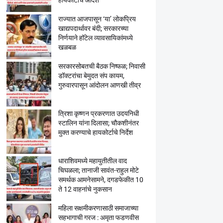
हायकोर्टाचे आदेश
राज्यात आजपासून ‘या’ लोकप्रिय
खाद्यपदार्थावर बंदी; सरकारच्या
निर्णयाने हॉटेल व्यावसायिकांमध्ये
खळबळ
सरकारसोबतची बैठक निष्फळ; निवासी
डॉक्टरांचा बेमुदत संप कायम,
गुरुवारपासून आंदोलन आणखी तीव्र
त्रिशा कृष्णन प्रकरणात उदयनिधी
स्टालिन यांना दिलासा; चौकशीनंतर
मुक्त करण्याचे हायकोर्टाचे निर्देश
धाराशिवमध्ये महायुतीतील वाद
चिघळला; तानाजी सावंत-राहुल मोटे
समर्थक आमनेसामने, दगडफेकीत 10
ते 12 वाहनांचे नुकसान
महिला सक्षमीकरणासाठी समाजाच्या
सहभागाची गरज : अमृता फडणवीस