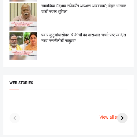
सामाजिक भेदभाव संपेपर्यंत आरक्षण आवश्यक’; मोहन भागवत
यांची स्पष्ट भूमिका
पवार कुटुंबीयांसोबत ‘पीके’ची बंद दाराआड चर्चा; राष्ट्रवादीत
नव्या रणनीतीची चाहूल?
WEB STORIES
दगडी चाल फेम अभिनेत्री
श्रीमंत दगडूशेठ गणपती
ब
पूजा सावंत ने गुपचूप
2023
स
View all stories
उरकला साखरपुडा.
म