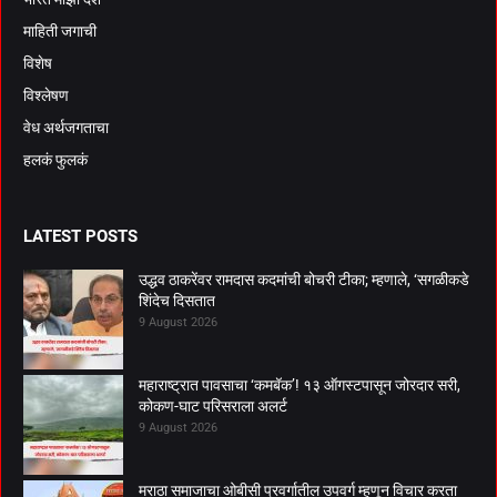
माहिती जगाची
विशेष
विश्लेषण
वेध अर्थजगताचा
हलकं फुलकं
LATEST POSTS
उद्धव ठाकरेंवर रामदास कदमांची बोचरी टीका; म्हणाले, ‘सगळीकडे
शिंदेच दिसतात
9 August 2026
महाराष्ट्रात पावसाचा ‘कमबॅक’! १३ ऑगस्टपासून जोरदार सरी,
कोकण-घाट परिसराला अलर्ट
9 August 2026
मराठा समाजाचा ओबीसी प्रवर्गातील उपवर्ग म्हणून विचार करता