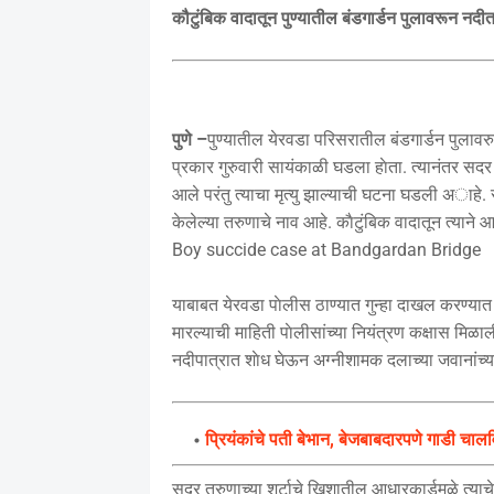
कौटुंबिक वादातून पुण्यातील बंडगार्डन पुलावरून नदीत
पुणे –
पुण्यातील येरवडा परिसरातील बंडगार्डन पुलावर
प्रकार गुरुवारी सायंकाळी घडला हाेता. त्यानंतर स
आले परंतु त्याचा मृत्यु झाल्याची घटना घडली अाहे.
केलेल्या तरुणाचे नाव आहे. काैटुंबिक वादातून त्याने 
Boy succide case at Bandgardan Bridge
याबाबत येरवडा पाेलीस ठाण्यात गुन्हा दाखल करण्या
मारल्याची माहिती पाेलीसांच्या नियंत्रण कक्षास मिळा
नदीपात्रात शाेध घेऊन अग्नीशामक दलाच्या जवानांच्य
प्रियंकांचे पती बेभान, बेजबाबदारपणे गाडी चालवि
सदर तरुणाच्या शर्टाचे खिशातील आधारकार्डमुळे त्याचे