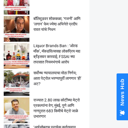
बॉलिवूडवर शोककळा; ‘गजनी’ आणि
‘लगान’ फेम ज्येष्ठ अभिनेते प्रदीप
रावत यांचे निधन
Liquor Brands Ban : ‘ओल्ड
मॉंक’, मॅकडॉवेल्ससह लोकप्रिय मद्य
ब्रँड्सवर कारवाई; FSSAI च्या
तपासात नियमभंगाचे आरोप
सर्वोच्च न्यायालयाचा मोठा निर्णय;
आता पेट्रोल भरण्यापूर्वी लागणार ‘ही’
News Hub
अट?
राज्यात 2.80 लाख कोटींच्या मेट्रो
प्रकल्पांना वेग; मुंबई, पुणे आणि
नागपुरात 683 किमीचे मेट्रो जाळे
उभारणार
‘आईसोबतच प्रत्येक कर्तृत्ववान