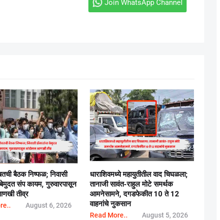
Join WhatsApp Channel
तची बैठक निष्फळ; निवासी
धाराशिवमध्ये महायुतीतील वाद चिघळला;
 बेमुदत संप कायम, गुरुवारपासून
तानाजी सावंत-राहुल मोटे समर्थक
णखी तीव्र
आमनेसामने, दगडफेकीत 10 ते 12
वाहनांचे नुकसान
re..
August 6, 2026
Read More..
August 5, 2026