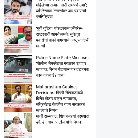
महिलेच्या सन्मानासाठी ठामपणे उभा’;
काँग्रेसच्या टिप्पणीवर जय पवारांची
प्रतिक्रिया
‘गुंगी गुडिया’ पोस्टवरून काँग्रेस-
राष्ट्रवादी आमनेसामने; सुनेत्रा
पवारांची माफी मागण्याची राष्ट्रवादीची
मागणी
Police Name Plate Missuse :
‘पोलीस’ नेमप्लेटचा गैरवापर पडणार
महागात; नियम मोडणाऱ्यांवर दंडात्मक
काय कारवाई? वाचा
Maharashtra Cabinet
Decisions: पिंपरी-चिंचवडमध्ये
विशेष मोटार वाहन न्यायालय;
मंत्रिमंडळ बैठकीत राज्य सरकारचे
महत्त्वाचे निर्णय
माजी राज्यपाल, शिक्षणमहर्षी पद्मश्री
डॉ. डी. वाय. पाटील यांचे निधन