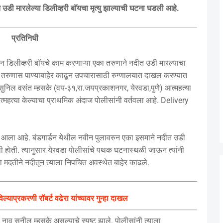
 उडी मारलेल्या डिलीव्हरी बाॅयचा मृत्यु झाल्याची घटना घडली आहे.
प्रतिनिधी
ुन डिलीव्हरी बाॅयचे काम करणाऱ्या एका तरुणाने नदीत उडी मारल्याचा
दर तरुणास पाण्याबाहेर काढून उपचारासाठी रुग्णालयात दाखल करण्यात
 सुनिल वसंत म्हसके (वय-३१,रा.जयप्रकाशनगर, येरवडा,पुणे) आत्महत्या
आत्महत्या केल्याचा प्राथमिक अंदाज पाेलीसांनी वर्तवला आहे. Delivery
त आला आहे. बंडगार्डन येथील नवीन पुलावरुन एका इसमाने नदीत उडी
ली हाेती. त्यानुसार येरवडा पाेलीसांचे पथक घटनास्थळी जाऊन त्यांनी
ा मदतीने नदीतून त्याला निपचित अवस्थेत बाहेर काढले.
ल्याप्रकरणी रॉबर्ट वढेरा यांच्यावर गुन्हा दाखल
 नाव सुनील म्हसके असल्याचे स्पष्ट झाले. पाेलीसांनी त्याला