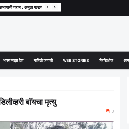
 सहभागाची गरज : अमृता फडणवीस
भारत माझा देश
माहिती जगाची
WEB STORIES
व्हिडिओज
आमच
लीव्हरी बाॅयचा मृत्यु
6
0