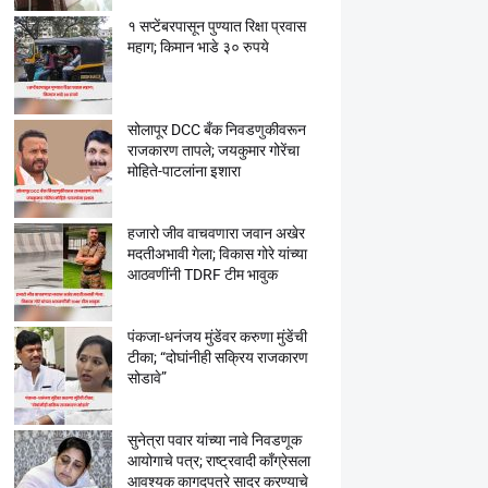
१ सप्टेंबरपासून पुण्यात रिक्षा प्रवास
महाग; किमान भाडे ३० रुपये
सोलापूर DCC बँक निवडणुकीवरून
राजकारण तापले; जयकुमार गोरेंचा
मोहिते-पाटलांना इशारा
हजारो जीव वाचवणारा जवान अखेर
मदतीअभावी गेला; विकास गोरे यांच्या
आठवणींनी TDRF टीम भावुक
पंकजा-धनंजय मुंडेंवर करुणा मुंडेंची
टीका; “दोघांनीही सक्रिय राजकारण
सोडावे”
सुनेत्रा पवार यांच्या नावे निवडणूक
आयोगाचे पत्र; राष्ट्रवादी काँग्रेसला
आवश्यक कागदपत्रे सादर करण्याचे