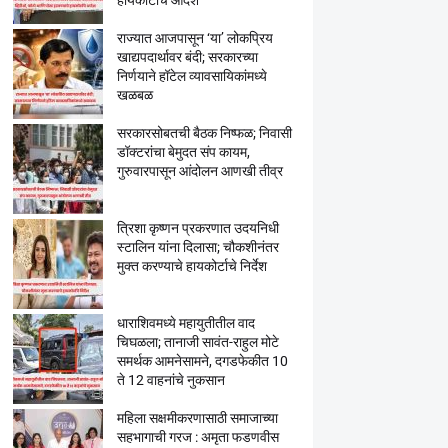
हायकोर्टाचे आदेश
राज्यात आजपासून ‘या’ लोकप्रिय
खाद्यपदार्थावर बंदी; सरकारच्या
निर्णयाने हॉटेल व्यावसायिकांमध्ये
खळबळ
सरकारसोबतची बैठक निष्फळ; निवासी
डॉक्टरांचा बेमुदत संप कायम,
गुरुवारपासून आंदोलन आणखी तीव्र
त्रिशा कृष्णन प्रकरणात उदयनिधी
स्टालिन यांना दिलासा; चौकशीनंतर
मुक्त करण्याचे हायकोर्टाचे निर्देश
धाराशिवमध्ये महायुतीतील वाद
चिघळला; तानाजी सावंत-राहुल मोटे
समर्थक आमनेसामने, दगडफेकीत 10
ते 12 वाहनांचे नुकसान
महिला सक्षमीकरणासाठी समाजाच्या
सहभागाची गरज : अमृता फडणवीस