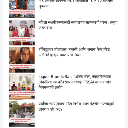
मोटे समर्थक आमनेसामने, दगडफेकीत 10 ते 12 वाहनांचे
नुकसान
महिला सक्षमीकरणासाठी समाजाच्या सहभागाची गरज : अमृता
फडणवीस
बॉलिवूडवर शोककळा; ‘गजनी’ आणि ‘लगान’ फेम ज्येष्ठ
अभिनेते प्रदीप रावत यांचे निधन
Liquor Brands Ban : ‘ओल्ड मॉंक’, मॅकडॉवेल्ससह
लोकप्रिय मद्य ब्रँड्सवर कारवाई; FSSAI च्या तपासात
नियमभंगाचे आरोप
सर्वोच्च न्यायालयाचा मोठा निर्णय; आता पेट्रोल भरण्यापूर्वी
लागणार ‘ही’ अट?