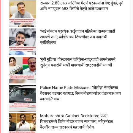
राज्यात 2.80 लाख कोटींच्या मेट्रो प्रकल्पांना वेग; मुंबई, पुणे
आणि नागपुरात 683 किमीचे मेट्रो जाळे उभारणार
‘आईसोबतच प्रत्येक कर्तृत्ववान महिलेच्या सन्मानासाठी
ठामपणे उभा’; काँग्रेसच्या टिप्पणीवर जय पवारांची
प्रतिक्रिया
‘गुंगी गुडिया’ पोस्टवरून काँग्रेस-राष्ट्रवादी आमनेसामने;
सुनेत्रा पवारांची माफी मागण्याची राष्ट्रवादीची मागणी
Police Name Plate Missuse : ‘पोलीस’ नेमप्लेटचा
गैरवापर पडणार महागात; नियम मोडणाऱ्यांवर दंडात्मक काय
कारवाई? वाचा
Maharashtra Cabinet Decisions: पिंपरी-
चिंचवडमध्ये विशेष मोटार वाहन न्यायालय; मंत्रिमंडळ
बैठकीत राज्य सरकारचे महत्त्वाचे निर्णय