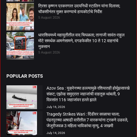
त्रिशा कृष्णन प्रकरणात उदयनिधी स्टालिन यांना दिलासा;
चौकशीनंतर मुक्त करण्याचे हायकोर्टाचे निर्देश
5 August 2026
धाराशिवमध्ये महायुतीतील वाद चिघळला; तानाजी सावंत-राहुल
मोटे समर्थक आमनेसामने, दगडफेकीत 10 ते 12 वाहनांचे
नुकसान
5 August 2026
POPULAR POSTS
Azov Sea : युक्रेनच्या हल्ल्यामुळे रशियातही होर्मुझसारखे
संकट; एझोव्ह समुद्रात जहाजांची वाहतूक थांबली, 9
दिवसांत 116 जहाजांवर हल्ले झाले
July 16, 2026
Tragedy Strikes Wari : दिंडीवर काळाचा घाला;
पंढरपूरच्या आषाढी वारीतील 7 वारकऱ्यांना ट्रकने उडवले,
जेजुरीजवळ 3 महिला भाविकांचा मृत्यू, 4 जखमी
July 14, 2026