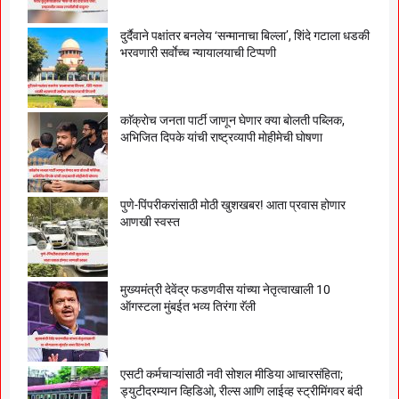
दुर्दैवाने पक्षांतर बनलेय ‘सन्मानाचा बिल्ला’, शिंदे गटाला धडकी
भरवणारी सर्वाेच्च न्यायालयाची टिप्पणी
काॅक्राेच जनता पार्टी जाणून घेणार क्या बाेलती पब्लिक,
अभिजित दिपके यांची राष्ट्रव्यापी माेहीमेची घाेषणा
पुणे-पिंपरीकरांसाठी मोठी खुशखबर! आता प्रवास होणार
आणखी स्वस्त
मुख्यमंत्री देवेंद्र फडणवीस यांच्या नेतृत्वाखाली 10
ऑगस्टला मुंबईत भव्य तिरंगा रॅली
एसटी कर्मचाऱ्यांसाठी नवी सोशल मीडिया आचारसंहिता;
ड्युटीदरम्यान व्हिडिओ, रील्स आणि लाईव्ह स्ट्रीमिंगवर बंदी