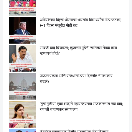
अमेरिकेच्या व्हिसा धोरणाचा भारतीय विद्यार्थ्यांना मोठा फटका;
F-1 व्हिसा मंजुरीत मोठी घट
सावजी वाद चिघळला; तुकाराम मुंढेंनी सांगितलं नेमकं काय
म्हणायचं होतं?
पाऊस पडला आणि राजधानी ठप्प! दिल्लीत नेमकं काय
घडलं?
‘गुंगी गुडीया’ एका शब्दाने महाराष्ट्राच्या राजकारणात नवा वाद;
रुपाली चाकणकर संतापल्या
डीपफेक प्रकरणात नितीन गडकरींना मोठा दिलासा;