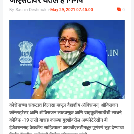
जीएसटीवर घेतले हे निर्णय
By, Sachin Deshmukh
-
May 29, 2021 07:45:00
0
कोरोनाच्या संकटात दिलासा म्हणून वैद्यकीय ऑक्सिजन, ऑक्सिजन
कॉन्सट्रेटर,आणि ऑक्सिजन साठवणूक आणि वाहतुकीसाठीची साधने,
कोविड -19 लसी यासह काळ्या बुरशीवरील अम्फोटेरेसीन बी
इंजेक्शनसह वैद्यकीय साहित्याला आयजीएसटीमधून पूर्णपणे सूट देण्याचा