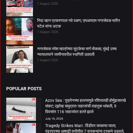
7 August 2026
निदा खान प्रकरणाला नवे वळण; एमआयएम नगरसेवक मतीन
पटेल यांना अटक
7 August 2026
नगरसेवक रमेश म्हात्रेच्या सुटकेचा मार्ग मोकळा; मुंबई उच्च
न्यायालयाने जामीनावरील स्थगिती उठवली
7 August 2026
POPULAR POSTS
Azov Sea : युक्रेनच्या हल्ल्यामुळे रशियातही होर्मुझसारखे
संकट; एझोव्ह समुद्रात जहाजांची वाहतूक थांबली, 9
दिवसांत 116 जहाजांवर हल्ले झाले
July 16, 2026
Tragedy Strikes Wari : दिंडीवर काळाचा घाला;
पंढरपूरच्या आषाढी वारीतील 7 वारकऱ्यांना ट्रकने उडवले,