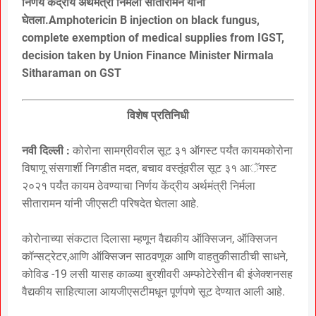
निर्णय केंद्रीय अर्थमंत्री निर्मला सीतारामन यांनी
घेतला.Amphotericin B injection on black fungus,
complete exemption of medical supplies from IGST,
decision taken by Union Finance Minister Nirmala
Sitharaman on GST
विशेष प्रतिनिधी
नवी दिल्ली :
कोरोना सामग्रीवरील सूट ३१ ऑगस्ट पर्यंत कायमकोरोना
विषाणू संसगार्शी निगडीत मदत, बचाव वस्तूंवरील सूट ३१ आॅगस्ट
२०२१ पर्यंत कायम ठेवण्याचा निर्णय केंद्रीय अर्थमंत्री निर्मला
सीतारामन यांनी जीएसटी परिषदेत घेतला आहे.
कोरोनाच्या संकटात दिलासा म्हणून वैद्यकीय ऑक्सिजन, ऑक्सिजन
कॉन्सट्रेटर,आणि ऑक्सिजन साठवणूक आणि वाहतुकीसाठीची साधने,
कोविड -19 लसी यासह काळ्या बुरशीवरी अम्फोटेरेसीन बी इंजेक्शनसह
वैद्यकीय साहित्याला आयजीएसटीमधून पूर्णपणे सूट देण्यात आली आहे.