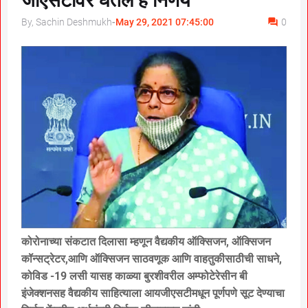
जीएसटीवर घेतले हे निर्णय
By, Sachin Deshmukh
-
May 29, 2021 07:45:00
0
कोरोनाच्या संकटात दिलासा म्हणून वैद्यकीय ऑक्सिजन, ऑक्सिजन
कॉन्सट्रेटर,आणि ऑक्सिजन साठवणूक आणि वाहतुकीसाठीची साधने,
कोविड -19 लसी यासह काळ्या बुरशीवरील अम्फोटेरेसीन बी
इंजेक्शनसह वैद्यकीय साहित्याला आयजीएसटीमधून पूर्णपणे सूट देण्याचा