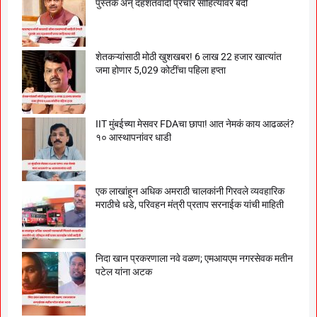
पुस्तके अन् दहशतवादी प्रचार साहित्यावर बंदी
शेतकऱ्यांसाठी मोठी खुशखबर! 6 लाख 22 हजार खात्यांत
जमा होणार 5,029 कोटींचा पहिला हप्ता
IIT मुंबईच्या मेसवर FDAचा छापा! आत नेमकं काय आढळलं?
१० आस्थापनांवर धाडी
एक लाखांहून अधिक अमराठी चालकांनी गिरवले व्यवहारिक
मराठीचे धडे, परिवहन मंत्री प्रताप सरनाईक यांची माहिती
निदा खान प्रकरणाला नवे वळण; एमआयएम नगरसेवक मतीन
पटेल यांना अटक