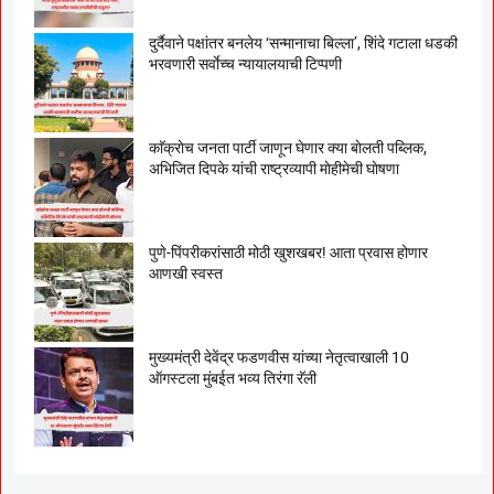
दुर्दैवाने पक्षांतर बनलेय ‘सन्मानाचा बिल्ला’, शिंदे गटाला धडकी
भरवणारी सर्वाेच्च न्यायालयाची टिप्पणी
काॅक्राेच जनता पार्टी जाणून घेणार क्या बाेलती पब्लिक,
अभिजित दिपके यांची राष्ट्रव्यापी माेहीमेची घाेषणा
पुणे-पिंपरीकरांसाठी मोठी खुशखबर! आता प्रवास होणार
आणखी स्वस्त
मुख्यमंत्री देवेंद्र फडणवीस यांच्या नेतृत्वाखाली 10
ऑगस्टला मुंबईत भव्य तिरंगा रॅली