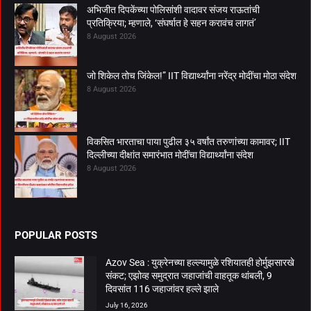
अभिजीत दिपकेंच्या पोलिसांशी वादावर संजय राऊतांची
प्रतिक्रिया; म्हणाले, ‘संघर्षात हे सहन करावंच लागतं’
8 August 2026
जो शिकेल तोच जिंकेल!” IIT विद्यार्थ्यांना नरेंद्र मोदींचा मोठा संदेश
8 August 2026
विकसित भारताचा पाया पुढील ३५ वर्षांत तरुणांच्या कामावर; IIT
दिल्लीच्या दीक्षांत समारंभात मोदींचा विद्यार्थ्यांना संदेश
8 August 2026
POPULAR POSTS
Azov Sea : युक्रेनच्या हल्ल्यामुळे रशियातही होर्मुझसारखे
संकट; एझोव्ह समुद्रात जहाजांची वाहतूक थांबली, 9
दिवसांत 116 जहाजांवर हल्ले झाले
July 16, 2026