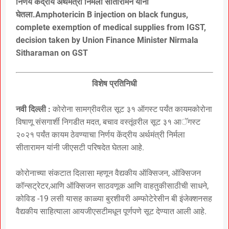
निर्णय केंद्रीय अर्थमंत्री निर्मला सीतारामन यांनी
घेतला.Amphotericin B injection on black fungus,
complete exemption of medical supplies from IGST,
decision taken by Union Finance Minister Nirmala
Sitharaman on GST
विशेष प्रतिनिधी
नवी दिल्ली :
कोरोना सामग्रीवरील सूट ३१ ऑगस्ट पर्यंत कायमकोरोना
विषाणू संसगार्शी निगडीत मदत, बचाव वस्तूंवरील सूट ३१ आॅगस्ट
२०२१ पर्यंत कायम ठेवण्याचा निर्णय केंद्रीय अर्थमंत्री निर्मला
सीतारामन यांनी जीएसटी परिषदेत घेतला आहे.
कोरोनाच्या संकटात दिलासा म्हणून वैद्यकीय ऑक्सिजन, ऑक्सिजन
कॉन्सट्रेटर,आणि ऑक्सिजन साठवणूक आणि वाहतुकीसाठीची साधने,
कोविड -19 लसी यासह काळ्या बुरशीवरी अम्फोटेरेसीन बी इंजेक्शनसह
वैद्यकीय साहित्याला आयजीएसटीमधून पूर्णपणे सूट देण्यात आली आहे.