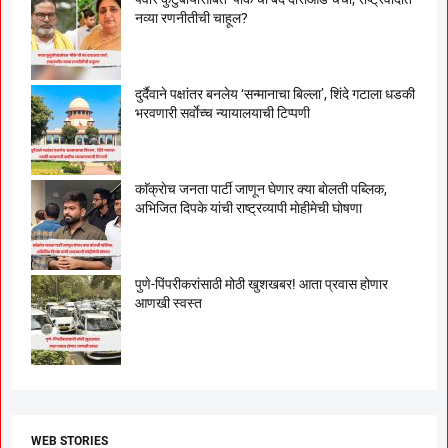
नव्या रणनीतीची चाहूल?
दुर्दैवाने पक्षांतर बनलेय ‘सन्मानाचा बिल्ला’, शिंदे गटाला धडकी
भरवणारी सर्वाेच्च न्यायालयाची टिप्पणी
काॅक्राेच जनता पार्टी जाणून घेणार क्या बाेलती पब्लिक,
अभिजित दिपके यांची राष्ट्रव्यापी माेहीमेची घाेषणा
पुणे-पिंपरीकरांसाठी मोठी खुशखबर! आता प्रवास होणार
आणखी स्वस्त
WEB STORIES