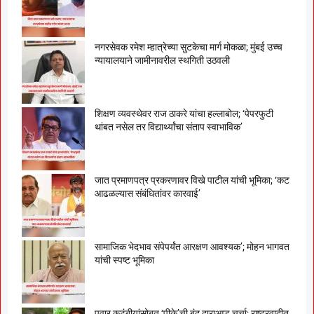
नगरसेवक रमेश म्हात्रेच्या सुटकेचा मार्ग मोकळा; मुंबई उच्च
न्यायालयाने जामीनावरील स्थगिती उठवली
शिक्षण व्यवस्थेवर राज ठाकरे यांचा हल्लाबोल; ‘पेपरफुटी
थांबत नसेल तर विद्यार्थ्यांचा संताप स्वाभाविक’
जात प्रमाणपत्र प्रकरणावर विखे पाटील यांची भूमिका; ‘कट
आढळल्यास संबंधितांवर कारवाई’
सामाजिक भेदभाव संपेपर्यंत आरक्षण आवश्यक’; मोहन भागवत
यांची स्पष्ट भूमिका
पवार कुटुंबीयांसोबत ‘पीके’ची बंद दाराआड चर्चा; राष्ट्रवादीत