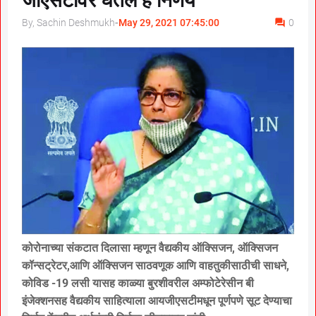
जीएसटीवर घेतले हे निर्णय
By, Sachin Deshmukh
-
May 29, 2021 07:45:00
0
कोरोनाच्या संकटात दिलासा म्हणून वैद्यकीय ऑक्सिजन, ऑक्सिजन
कॉन्सट्रेटर,आणि ऑक्सिजन साठवणूक आणि वाहतुकीसाठीची साधने,
कोविड -19 लसी यासह काळ्या बुरशीवरील अम्फोटेरेसीन बी
इंजेक्शनसह वैद्यकीय साहित्याला आयजीएसटीमधून पूर्णपणे सूट देण्याचा