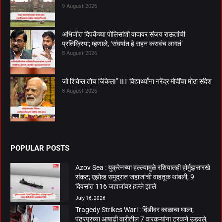
9 August 2026
अभिजीत दिपकेंच्या पोलिसांशी वादावर संजय राऊतांची
प्रतिक्रिया; म्हणाले, ‘संघर्षात हे सहन करावंच लागतं’
8 August 2026
जो शिकेल तोच जिंकेल!” IIT विद्यार्थ्यांना नरेंद्र मोदींचा मोठा संदेश
8 August 2026
POPULAR POSTS
Azov Sea : युक्रेनच्या हल्ल्यामुळे रशियातही होर्मुझसारखे
संकट; एझोव्ह समुद्रात जहाजांची वाहतूक थांबली, 9
दिवसांत 116 जहाजांवर हल्ले झाले
July 16, 2026
Tragedy Strikes Wari : दिंडीवर काळाचा घाला;
पंढरपूरच्या आषाढी वारीतील 7 वारकऱ्यांना ट्रकने उडवले,