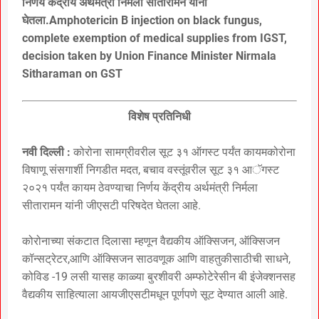
निर्णय केंद्रीय अर्थमंत्री निर्मला सीतारामन यांनी
घेतला.Amphotericin B injection on black fungus,
complete exemption of medical supplies from IGST,
decision taken by Union Finance Minister Nirmala
Sitharaman on GST
विशेष प्रतिनिधी
नवी दिल्ली :
कोरोना सामग्रीवरील सूट ३१ ऑगस्ट पर्यंत कायमकोरोना
विषाणू संसगार्शी निगडीत मदत, बचाव वस्तूंवरील सूट ३१ आॅगस्ट
२०२१ पर्यंत कायम ठेवण्याचा निर्णय केंद्रीय अर्थमंत्री निर्मला
सीतारामन यांनी जीएसटी परिषदेत घेतला आहे.
कोरोनाच्या संकटात दिलासा म्हणून वैद्यकीय ऑक्सिजन, ऑक्सिजन
कॉन्सट्रेटर,आणि ऑक्सिजन साठवणूक आणि वाहतुकीसाठीची साधने,
कोविड -19 लसी यासह काळ्या बुरशीवरी अम्फोटेरेसीन बी इंजेक्शनसह
वैद्यकीय साहित्याला आयजीएसटीमधून पूर्णपणे सूट देण्यात आली आहे.