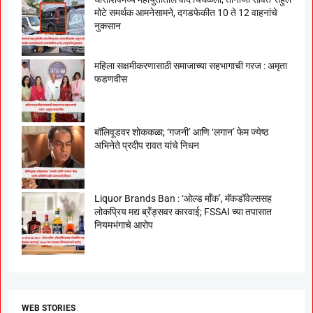
मोटे समर्थक आमनेसामने, दगडफेकीत 10 ते 12 वाहनांचे
नुकसान
महिला सक्षमीकरणासाठी समाजाच्या सहभागाची गरज : अमृता
फडणवीस
बॉलिवूडवर शोककळा; ‘गजनी’ आणि ‘लगान’ फेम ज्येष्ठ
अभिनेते प्रदीप रावत यांचे निधन
Liquor Brands Ban : ‘ओल्ड मॉंक’, मॅकडॉवेल्ससह
लोकप्रिय मद्य ब्रँड्सवर कारवाई; FSSAI च्या तपासात
नियमभंगाचे आरोप
WEB STORIES