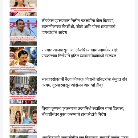
डीपफेक प्रकरणात नितीन गडकरींना मोठा दिलासा;
बदनामीकारक व्हिडीओ, फोटो आणि पोस्ट हटवण्याचे
हायकोर्टाचे आदेश
राज्यात आजपासून ‘या’ लोकप्रिय खाद्यपदार्थावर बंदी;
सरकारच्या निर्णयाने हॉटेल व्यावसायिकांमध्ये खळबळ
सरकारसोबतची बैठक निष्फळ; निवासी डॉक्टरांचा बेमुदत संप
कायम, गुरुवारपासून आंदोलन आणखी तीव्र
त्रिशा कृष्णन प्रकरणात उदयनिधी स्टालिन यांना दिलासा;
चौकशीनंतर मुक्त करण्याचे हायकोर्टाचे निर्देश
धाराशिवमध्ये महायुतीतील वाद चिघळला; तानाजी सावंत-राहुल