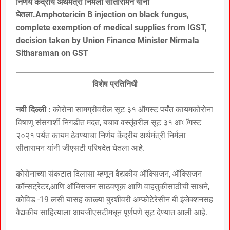
निर्णय केंद्रीय अर्थमंत्री निर्मला सीतारामन यांनी
घेतला.Amphotericin B injection on black fungus,
complete exemption of medical supplies from IGST,
decision taken by Union Finance Minister Nirmala
Sitharaman on GST
विशेष प्रतिनिधी
नवी दिल्ली :
कोरोना सामग्रीवरील सूट ३१ ऑगस्ट पर्यंत कायमकोरोना
विषाणू संसगार्शी निगडीत मदत, बचाव वस्तूंवरील सूट ३१ आॅगस्ट
२०२१ पर्यंत कायम ठेवण्याचा निर्णय केंद्रीय अर्थमंत्री निर्मला
सीतारामन यांनी जीएसटी परिषदेत घेतला आहे.
कोरोनाच्या संकटात दिलासा म्हणून वैद्यकीय ऑक्सिजन, ऑक्सिजन
कॉन्सट्रेटर,आणि ऑक्सिजन साठवणूक आणि वाहतुकीसाठीची साधने,
कोविड -19 लसी यासह काळ्या बुरशीवरी अम्फोटेरेसीन बी इंजेक्शनसह
वैद्यकीय साहित्याला आयजीएसटीमधून पूर्णपणे सूट देण्यात आली आहे.