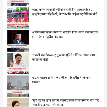
एसटी कर्मचाऱ्यांसाठी नवी सोशल मीडिया आचारसंहिता;
ड्युटीदरम्यान व्हिडिओ, रील्स आणि लाईव्ह स्ट्रीमिंगवर बंदी
अमेरिकेच्या व्हिसा धोरणाचा भारतीय विद्यार्थ्यांना मोठा फटका;
F-1 व्हिसा मंजुरीत मोठी घट
सावजी वाद चिघळला; तुकाराम मुंढेंनी सांगितलं नेमकं काय
म्हणायचं होतं?
पाऊस पडला आणि राजधानी ठप्प! दिल्लीत नेमकं काय
घडलं?
‘गुंगी गुडीया’ एका शब्दाने महाराष्ट्राच्या राजकारणात नवा वाद;
रुपाली चाकणकर संतापल्या