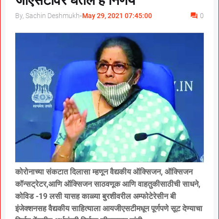
जीएसटीवर घेतले हे निर्णय
By, Sachin Deshmukh
-
May 29, 2021 07:45:00
0
कोरोनाच्या संकटात दिलासा म्हणून वैद्यकीय ऑक्सिजन, ऑक्सिजन
कॉन्सट्रेटर,आणि ऑक्सिजन साठवणूक आणि वाहतुकीसाठीची साधने,
कोविड -19 लसी यासह काळ्या बुरशीवरील अम्फोटेरेसीन बी
इंजेक्शनसह वैद्यकीय साहित्याला आयजीएसटीमधून पूर्णपणे सूट देण्याचा