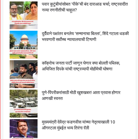
पवार कुटुंबीयांसोबत ‘पीके’ची बंद दाराआड चर्चा; राष्ट्रवादीत
नव्या रणनीतीची चाहूल?
दुर्दैवाने पक्षांतर बनलेय ‘सन्मानाचा बिल्ला’, शिंदे गटाला धडकी
भरवणारी सर्वाेच्च न्यायालयाची टिप्पणी
काॅक्राेच जनता पार्टी जाणून घेणार क्या बाेलती पब्लिक,
अभिजित दिपके यांची राष्ट्रव्यापी माेहीमेची घाेषणा
पुणे-पिंपरीकरांसाठी मोठी खुशखबर! आता प्रवास होणार
आणखी स्वस्त
मुख्यमंत्री देवेंद्र फडणवीस यांच्या नेतृत्वाखाली 10
ऑगस्टला मुंबईत भव्य तिरंगा रॅली