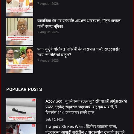
7 August 2026
सामाजिक भेदभाव संपेपर्यंत आरक्षण आवश्यक’; मोहन भागवत
यांची स्पष्ट भूमिका
7 August 2026
पवार कुटुंबीयांसोबत ‘पीके’ची बंद दाराआड चर्चा; राष्ट्रवादीत
नव्या रणनीतीची चाहूल?
7 August 2026
POPULAR POSTS
Azov Sea : युक्रेनच्या हल्ल्यामुळे रशियातही होर्मुझसारखे
संकट; एझोव्ह समुद्रात जहाजांची वाहतूक थांबली, 9
दिवसांत 116 जहाजांवर हल्ले झाले
July 16, 2026
Tragedy Strikes Wari : दिंडीवर काळाचा घाला;
पंढरपूरच्या आषाढी वारीतील 7 वारकऱ्यांना ट्रकने उडवले,