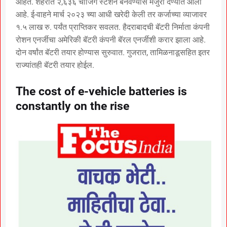
आहेत. शहरांत २,६३६ चार्जिंग स्टेशन बनवण्यास मंजुरी देण्यात आली
आहे. ई-वाहने मार्च २०२३ च्या आधी खरेदी केली तर कर्जाच्या व्याजावर
१.५ लाख रु. पर्यंत प्राप्तिकर सवलत. हैदराबादची बॅटरी निर्माता कंपनी
रोशन एनर्जीचा अमेरिकी बॅटरी कंपनी बॅरल एनर्जीशी करार झाला आहे.
दोन वर्षांत बॅटरी तयार होण्यास सुरुवात. गुजरात, तामिळनाडूसहित इतर
राज्यांतही बॅटरी तयार होईल.
The cost of e-vehicle batteries is
constantly on the rise