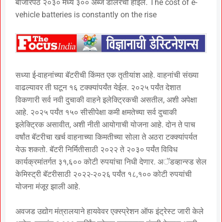
बाजारपेठ २०३० मध्ये ३०० अब्ज डॉलरची होईल. The cost of e-
vehicle batteries is constantly on the rise
सध्या ई-वाहनांच्या बॅटरीची किंमत एक तृतीयांश आहे. वाहनांची संख्या
वाढल्यावर ती घटून १६ टक्क्यांपर्यंत येईल. २०२५ पर्यंत देशात
विकणारी सर्व नवी दुचाकी वाहने इलेक्ट्रिकची असतील, अशी अपेक्षा
आहे. २०२५ पर्यंत १५० सीसीपेक्षा कमी क्षमतेच्या सर्व दुचाकी
इलेक्ट्रिक असावीत, अशी नीती आयोगाची योजना आहे. दोन ते पाच
वर्षांत बॅटरीचा खर्च वाहनाच्या किमतीच्या सोला ते अठरा टक्क्यांपर्यत
येऊ शकतो. बॅटरी निर्मितीसाठी २०२२ ते २०३० पर्यंत विविध
कार्यक्रमांतर्गत ३१,६०० कोटी रुपयांचा निधी देणार. अॅडव्हान्स्ड सेल
केमिस्ट्री बॅटरीसाठी २०२२-२०२६ पर्यंत १८,१०० कोटी रुपयांची
योजना मंजूर झाली आहे.
अवजड उद्योग मंत्रालयाने हायवेवर एक्स्प्रेशन ऑफ इंट्रेस्ट जारी केले