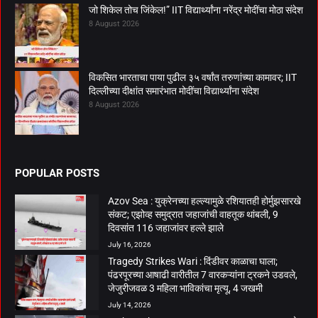
जो शिकेल तोच जिंकेल!” IIT विद्यार्थ्यांना नरेंद्र मोदींचा मोठा संदेश
8 August 2026
विकसित भारताचा पाया पुढील ३५ वर्षांत तरुणांच्या कामावर; IIT
दिल्लीच्या दीक्षांत समारंभात मोदींचा विद्यार्थ्यांना संदेश
8 August 2026
POPULAR POSTS
Azov Sea : युक्रेनच्या हल्ल्यामुळे रशियातही होर्मुझसारखे
संकट; एझोव्ह समुद्रात जहाजांची वाहतूक थांबली, 9
दिवसांत 116 जहाजांवर हल्ले झाले
July 16, 2026
Tragedy Strikes Wari : दिंडीवर काळाचा घाला;
पंढरपूरच्या आषाढी वारीतील 7 वारकऱ्यांना ट्रकने उडवले,
जेजुरीजवळ 3 महिला भाविकांचा मृत्यू, 4 जखमी
July 14, 2026