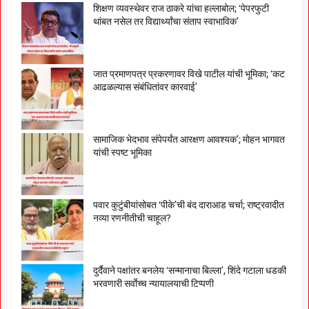
शिक्षण व्यवस्थेवर राज ठाकरे यांचा हल्लाबोल; ‘पेपरफुटी
थांबत नसेल तर विद्यार्थ्यांचा संताप स्वाभाविक’
जात प्रमाणपत्र प्रकरणावर विखे पाटील यांची भूमिका; ‘कट
आढळल्यास संबंधितांवर कारवाई’
सामाजिक भेदभाव संपेपर्यंत आरक्षण आवश्यक’; मोहन भागवत
यांची स्पष्ट भूमिका
पवार कुटुंबीयांसोबत ‘पीके’ची बंद दाराआड चर्चा; राष्ट्रवादीत
नव्या रणनीतीची चाहूल?
दुर्दैवाने पक्षांतर बनलेय ‘सन्मानाचा बिल्ला’, शिंदे गटाला धडकी
भरवणारी सर्वाेच्च न्यायालयाची टिप्पणी