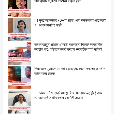
जमा होणार 5,029 कोटींचा पहिला हप्ता
IIT मुंबईच्या मेसवर FDAचा छापा! आत नेमकं काय आढळलं?
१० आस्थापनांवर धाडी
एक लाखांहून अधिक अमराठी चालकांनी गिरवले व्यवहारिक
मराठीचे धडे, परिवहन मंत्री प्रताप सरनाईक यांची माहिती
निदा खान प्रकरणाला नवे वळण; एमआयएम नगरसेवक मतीन
पटेल यांना अटक
नगरसेवक रमेश म्हात्रेच्या सुटकेचा मार्ग मोकळा; मुंबई उच्च
न्यायालयाने जामीनावरील स्थगिती उठवली