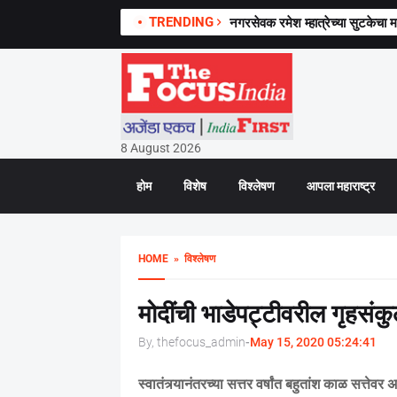
TRENDING
नगरसेवक रमेश म्हात्रेच्या सुटकेचा 
8 August 2026
होम
विशेष
विश्लेषण
आपला महाराष्ट्र
HOME
» विश्लेषण
मोदींची भाडेपट्टीवरील गृहसं
By, thefocus_admin
-
May 15, 2020 05:24:41
स्वातंत्र्यानंतरच्या सत्तर वर्षांत बहुतांश काळ सत्तेवर