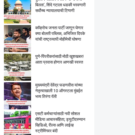
बिल्ला’, शिंदे गटाला धडकी भरवणारी
सर्वाेच्च न्यायालयाची टिप्पणी
काॅक्राेच जनता पार्टी जाणून घेणार
क्या बाेलती पब्लिक, अभिजित दिपके
यांची राष्ट्रव्यापी माेहीमेची घाेषणा
पुणे-पिंपरीकरांसाठी मोठी खुशखबर!
आता प्रवास होणार आणखी स्वस्त
मुख्यमंत्री देवेंद्र फडणवीस यांच्या
नेतृत्वाखाली 10 ऑगस्टला मुंबईत
भव्य तिरंगा रॅली
एसटी कर्मचाऱ्यांसाठी नवी सोशल
मीडिया आचारसंहिता; ड्युटीदरम्यान
व्हिडिओ, रील्स आणि लाईव्ह
स्ट्रीमिंगवर बंदी