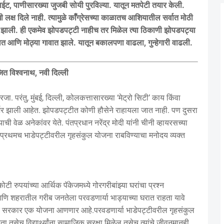
े लाईट, पाणीसारख्या जुजबी सोयी पुरविल्या. यातून मतपेटी तयार केली.
धी लक्ष दिले नाही. त्यामुळे काँँग्रेसच्या काळातच आशियातील सर्वात मोठी
 झाली. ही एकमेव झोपडपट्टी नाहीच तर मिळेल त्या ठिकाणी झोपडपट्या
रात आणि मोठ्या गावात झाले. यातून बकालपणा वाढला, गुन्हेगारी वाढली.
त विश्वनाथ, नवी दिल्ली
ा. परंतु, मुंबई, दिल्ली, कोलकत्तासारख्या ‘मेट्रो सिटी’ काय किंवा
े जर्जर झाली आहेत. झोपडपट्टीत कोणी हौसेने राहायला जात नाही. पण दुसरा
ी वेळ अनेकांवर येते. पंतप्रधान नरेंद्र मोदी यांनी चीनी व्हायरसच्या
ये प्रथमच भाडेपट्टीवरील गृहसंकुल योजना राबविण्याचा मनोदय व्यक्त
टी रुपयांच्या आर्थिक पॅकेजमध्ये गोरगरीबांझ्या घरांचा प्रश्न
णि शहरातील गरीब जनतेला परवडणार्या भाड्याच्या घरात राहता यावे
ंद्र सरकार एक योजना आणणार आहे.परवडणार्या भाडेपट्टीवरील गृहसंकुल
सेच विद्यार्थ्यांना सामाजिक सुरक्षा मिळेल तसेच त्यांचे जीवनमानही