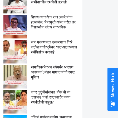
जामीनावरील स्थगिती उठवली
शिक्षण व्यवस्थेवर राज ठाकरे यांचा
हल्लाबोल; ‘पेपरफुटी थांबत नसेल तर
विद्यार्थ्यांचा संताप स्वाभाविक’
जात प्रमाणपत्र प्रकरणावर विखे
पाटील यांची भूमिका; ‘कट आढळल्यास
संबंधितांवर कारवाई’
सामाजिक भेदभाव संपेपर्यंत आरक्षण
आवश्यक’; मोहन भागवत यांची स्पष्ट
News Hub
भूमिका
पवार कुटुंबीयांसोबत ‘पीके’ची बंद
दाराआड चर्चा; राष्ट्रवादीत नव्या
रणनीतीची चाहूल?
दुर्दैवाने पक्षांतर बनलेय ‘सन्मानाचा