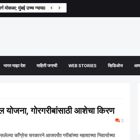
मार्ग मोकळा; मुंबई उच्च न्यायालयाने जामीनावरील स्थगिती उठवली
भारत माझा देश
माहिती जगाची
WEB STORIES
व्हिडिओज
आमच
कुल योजना, गोरगरीबांसाठी आशेचा किरण
0
 असलेल्या कॉंग्रेस सरकारने आजपर्यंत गरीबांच्या महत्वाच्या निवार्याच्या