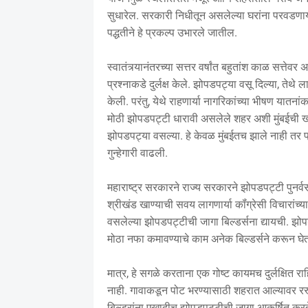
सुधारेल. सरकारी निधीतून असलेल्या घरांना परवडणार्य
पद्धतीने हे प्रकल्प उभारले जातील.
स्वातंत्र्यानंतरच्या सत्तर वर्षांत बहुतांश काळ सत्तेवर
प्रश्नाकडे दुर्लक्ष केले. झोपडपट्या वसू दिल्या, ते
केली. परंतु, येथे राहणार्या नागरिकांच्या भीषण यातनां
मोठी झोपडपट्टी धारावी असलेले शहर अशी मुंबईची ख्
झोपडपट्या वसल्या. हे केवळ मुंबईतच झाले नाही तर 
गुन्हेगारी वाढली.
महाराष्ट्र सरकारने राज्य सरकारने झोपडपट्टी पुनर
श्रीखंड खाण्याची सवय लागणार्या कॉंग्रेसी विचारांच्य
वसलेल्या झोपडपट्टीची जागा बिल्डर्सना द्यायची. झोप
मोठा नफा कमावण्याचे काम अनेक बिल्डर्सने करून घेतले. 
मात्र, हे सगळे करताना एक गोष्ट कायमच दुर्लक्षित
नाही. गावाकडून पोट भरण्यासाठी शहरात आल्यावर रस्त
बिल्डरांना एखादीच झोपडपट्टीची जागा आकर्षित करते