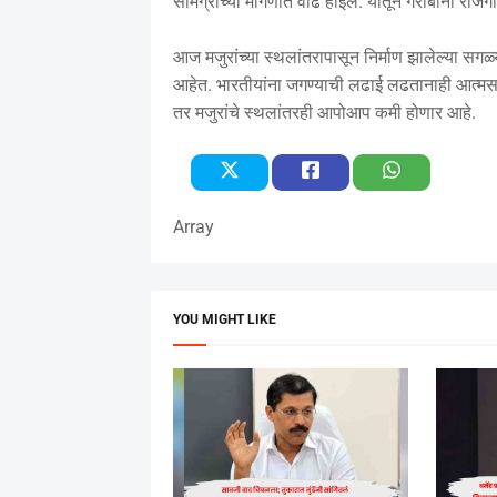
सामग्रीच्या मागणीत वाढ होईल. यातून गरीबांना रोजग
आज मजुरांच्या स्थलांतरापासून निर्माण झालेल्या सगळ्य
आहेत. भारतीयांना जगण्याची लढाई लढतानाही आत्मसन्म
तर मजुरांचे स्थलांतरही आपोआप कमी होणार आहे.
Array
YOU MIGHT LIKE