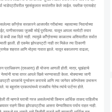
ा भाडेपट्टीवरील गृहसंकुलात रूपांतरीत केले जाईल. पब्लीक प्रायव्हेट
 असलेल्या कॉंग्रेस सरकारने आजपर्यंत गरीबांच्या महत्वाच्या निवार्याच्या
थे लाईट, पाणीसारख्या जुजबी सोई पुरविल्या. यातून आपला मतपेटी तयार
कडे कधी लक्ष दिले नाही. त्यामुळे काँँग्रेसच्या काळातच अशियातील सर्वात
याती झाली. ही एकमेव झोपडपट्टी नाही तर मिळेल त्या ठिकाणी
प्रत्येक शहरात आणि मोठ्या गावात झाले. यातून बकालपणा वाढला,
्वसन प्राधिकरण (एसआरए) ही योजना आणली होती. मात्र, भूखंडाचे
ा नेत्यांनी याचा वापर आपले खिसे भरण्यासाठी केला. मोक्याच्या जागी
डपट्टी धारकांचे पुनर्वसन करायचे आणि त्या जागेवर कॉम्प्लेक्स उभारून
या बहुतांश प्रकल्पांमध्ये राजकीय नेतेच त्यांचे पार्टनर होते.
 राहिली ती म्हणजे घराची गरज असलेल्यांची किमान आर्थिक ताकद पाहिलीच
्यावर राहणे किंवा झोपडपट्टीचा आसरा घेण्याशिवाय पर्याय राहत नाही.
. स्वत:चे घर असावे असे कितीही वाटले तरी त्यासाठी आर्थिक बळ