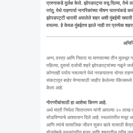
प्रश्नाकडे दुर्लक्ष केले. झोपडपट्या वसू दिल्या, तेथ
परंतु, येथे राहणार्या नागरिकांच्या भीषण यातनांकडे क
झोपडपट्टी धारावी असलेले शहर अशी मुंबईची ख्याती
वसल्या. हे केवळ मुंबईतच झाले नाही तर प्रत्येक शह
अभिजि
अन्न, वस्त्र आणि निवारा या माणसाच्या तीन मुलभूत गरज
पहिल्या, दुसर्या दर्जाची शहरे झोपडपट्यांच्या गळून
कोणतही पर्याय नसल्याने येथे नरकयातना भोगत राहण्याच
संकटातून बाहेर येण्यासाठी जाहीर केलेल्या पॅकेजमध्
केला आहे.
गोरगरीबांसाठी हा आशेचा किरण आहे.
अर्थ मंत्री निर्मला सितारामन यांनी आपल्या २० लाख को
सोडविण्याचे आश्वासन दिले आहे. स्थलांतरीत मजूर आ
आणि त्यांचे सामाजिक जीवन सुकर व्हावे यासाठी के
योजनेमुळे स्थलांतरीत मजूर आणि शहरातील गरीब जनता त