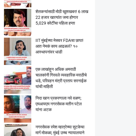
शेतकऱ्यांसाठी मोठी खुशखबर! 6 लाख
22 हजार खात्यांत जमा होणार
5,029 कोटींचा पहिला हप्ता
IIT मुंबईच्या मेसवर FDAचा छापा!
आत नेमकं काय आढळलं? १०
आस्थापनांवर धाडी
एक लाखांहून अधिक अमराठी
चालकांनी गिरवले व्यवहारिक मराठीचे
धडे, परिवहन मंत्री प्रताप सरनाईक
यांची माहिती
निदा खान प्रकरणाला नवे वळण;
एमआयएम नगरसेवक मतीन पटेल
यांना अटक
नगरसेवक रमेश म्हात्रेच्या सुटकेचा
मार्ग मोकळा; मुंबई उच्च न्यायालयाने