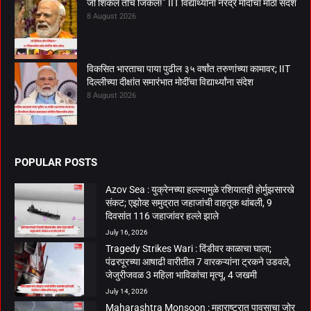
जो शिकेल तोच जिंकेल!” IIT विद्यार्थ्यांना नरेंद्र मोदींचा मोठा संदेश
8 August 2026
विकसित भारताचा पाया पुढील ३५ वर्षांत तरुणांच्या कामावर; IIT
दिल्लीच्या दीक्षांत समारंभात मोदींचा विद्यार्थ्यांना संदेश
8 August 2026
POPULAR POSTS
Azov Sea : युक्रेनच्या हल्ल्यामुळे रशियातही होर्मुझसारखे
संकट; एझोव्ह समुद्रात जहाजांची वाहतूक थांबली, 9
दिवसांत 116 जहाजांवर हल्ले झाले
July 16, 2026
Tragedy Strikes Wari : दिंडीवर काळाचा घाला;
पंढरपूरच्या आषाढी वारीतील 7 वारकऱ्यांना ट्रकने उडवले,
जेजुरीजवळ 3 महिला भाविकांचा मृत्यू, 4 जखमी
July 14, 2026
Maharashtra Monsoon : महाराष्ट्रात पावसाचा जोर