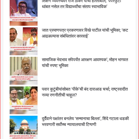
शिक्षण व्यवस्थेवर राज ठाकरे यांचा हल्लाबोल; ‘पेपरफुटी
थांबत नसेल तर विद्यार्थ्यांचा संताप स्वाभाविक’
जात प्रमाणपत्र प्रकरणावर विखे पाटील यांची भूमिका; ‘कट
आढळल्यास संबंधितांवर कारवाई’
सामाजिक भेदभाव संपेपर्यंत आरक्षण आवश्यक’; मोहन भागवत
यांची स्पष्ट भूमिका
पवार कुटुंबीयांसोबत ‘पीके’ची बंद दाराआड चर्चा; राष्ट्रवादीत
नव्या रणनीतीची चाहूल?
दुर्दैवाने पक्षांतर बनलेय ‘सन्मानाचा बिल्ला’, शिंदे गटाला धडकी
भरवणारी सर्वाेच्च न्यायालयाची टिप्पणी