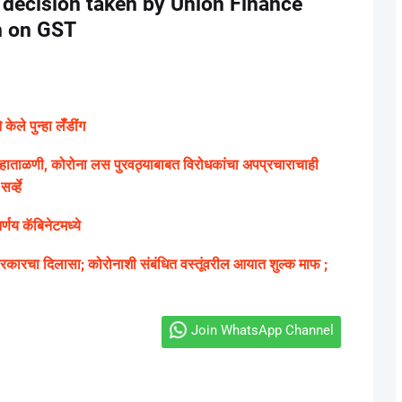
 decision taken by Union Finance
n on GST
ले पुन्हा लॅँडींग
ग्य हाताळणी, कोरोना लस पुरवठ्याबाबत विरोधकांचा अपप्रचाराचाही
्व्हे
णय कॅबिनेटमध्ये
ारचा दिलासा; कोरोनाशी संबंधित वस्तूंवरील आयात शुल्क माफ ;
Join WhatsApp Channel