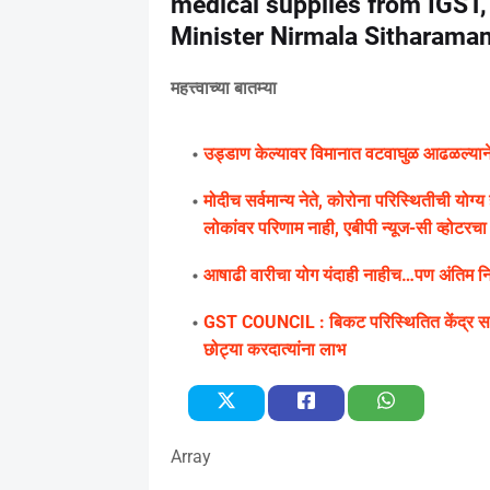
medical supplies from IGST,
Minister Nirmala Sitharama
महत्त्वाच्या बातम्या
उड्डाण केल्यावर विमानात वटवाघुळ आढळल्याने के
मोदीच सर्वमान्य नेते, कोरोना परिस्थितीची यो
लोकांवर परिणाम नाही, एबीपी न्यूज-सी व्होटरचा सर
आषाढी वारीचा योग यंदाही नाहीच…पण अंतिम निर्
GST COUNCIL : बिकट परिस्थितित केंद्र सरक
छोट्या करदात्यांना लाभ
Array