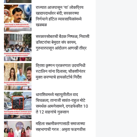
राज्यात आजपासून ‘या’ लोकप्रिय
खाद्यपदार्थावर बंदी; सरकारच्या
निर्णयाने हॉटेल व्यावसायिकांमध्ये
खळबळ
सरकारसोबतची बैठक निष्फळ; निवासी
डॉक्टरांचा बेमुदत संप कायम,
गुरुवारपासून आंदोलन आणखी तीव्र
त्रिशा कृष्णन प्रकरणात उदयनिधी
स्टालिन यांना दिलासा; चौकशीनंतर
मुक्त करण्याचे हायकोर्टाचे निर्देश
धाराशिवमध्ये महायुतीतील वाद
चिघळला; तानाजी सावंत-राहुल मोटे
समर्थक आमनेसामने, दगडफेकीत 10
ते 12 वाहनांचे नुकसान
महिला सक्षमीकरणासाठी समाजाच्या
सहभागाची गरज : अमृता फडणवीस