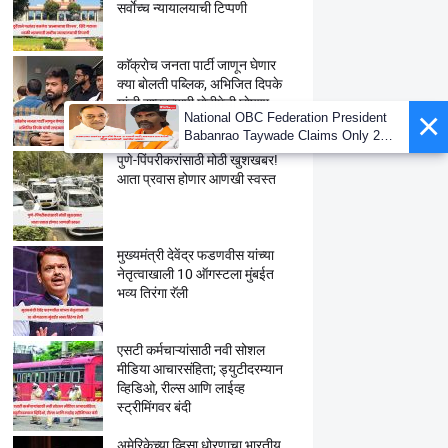
सर्वाेच्च न्यायालयाची टिप्पणी
काॅक्राेच जनता पार्टी जाणून घेणार
क्या बाेलती पब्लिक, अभिजित दिपके
यांची राष्ट्रव्यापी माेहीमेची घाेषणा
×
National OBC Federation President
Babanrao Taywade Claims Only 27
Kunbi Certificates Issued in
पुणे-पिंपरीकरांसाठी मोठी खुशखबर!
Marathwada After September 2 GR;
आता प्रवास होणार आणखी स्वस्त
Alarming News for Mano
मुख्यमंत्री देवेंद्र फडणवीस यांच्या
नेतृत्वाखाली 10 ऑगस्टला मुंबईत
भव्य तिरंगा रॅली
एसटी कर्मचाऱ्यांसाठी नवी सोशल
मीडिया आचारसंहिता; ड्युटीदरम्यान
व्हिडिओ, रील्स आणि लाईव्ह
स्ट्रीमिंगवर बंदी
अमेरिकेच्या व्हिसा धोरणाचा भारतीय