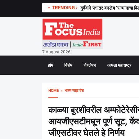
TRENDING
दुर्दैवाने पक्षांतर बनलेय ‘सन्मानाचा ब
7 August 2026
होम
विशेष
विश्लेषण
आपला महाराष्ट्र
HOME
» भारत माझा देश
काळ्या बुरशीवरील अम्फोटेरेसीन
आयजीएसटीमधून पूर्ण सूट, केंद्
जीएसटीवर घेतले हे निर्णय