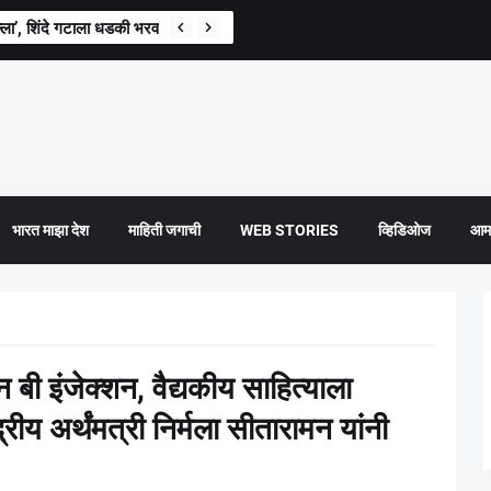
िल्ला’, शिंदे गटाला धडकी भरवणारी सर्वाेच्च न्यायालयाची टिप्पणी
भारत माझा देश
माहिती जगाची
WEB STORIES
व्हिडिओज
आमच
 बी इंजेक्शन, वैद्यकीय साहित्याला
रीय अर्थंमत्री निर्मला सीतारामन यांनी