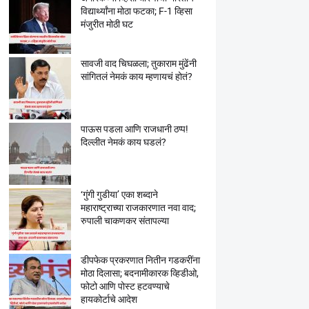
विद्यार्थ्यांना मोठा फटका; F-1 व्हिसा
मंजुरीत मोठी घट
सावजी वाद चिघळला; तुकाराम मुंढेंनी
सांगितलं नेमकं काय म्हणायचं होतं?
पाऊस पडला आणि राजधानी ठप्प!
दिल्लीत नेमकं काय घडलं?
‘गुंगी गुडीया’ एका शब्दाने
महाराष्ट्राच्या राजकारणात नवा वाद;
रुपाली चाकणकर संतापल्या
डीपफेक प्रकरणात नितीन गडकरींना
मोठा दिलासा; बदनामीकारक व्हिडीओ,
फोटो आणि पोस्ट हटवण्याचे
हायकोर्टाचे आदेश