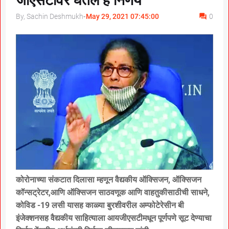
जीएसटीवर घेतले हे निर्णय
By, Sachin Deshmukh
-
May 29, 2021 07:45:00
0
कोरोनाच्या संकटात दिलासा म्हणून वैद्यकीय ऑक्सिजन, ऑक्सिजन
कॉन्सट्रेटर,आणि ऑक्सिजन साठवणूक आणि वाहतुकीसाठीची साधने,
कोविड -19 लसी यासह काळ्या बुरशीवरील अम्फोटेरेसीन बी
इंजेक्शनसह वैद्यकीय साहित्याला आयजीएसटीमधून पूर्णपणे सूट देण्याचा