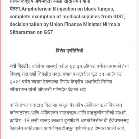
निर्णय केंद्रीय अर्थमंत्री निर्मला सीतारामन यांनी
घेतला.Amphotericin B injection on black fungus,
complete exemption of medical supplies from IGST,
decision taken by Union Finance Minister Nirmala
Sitharaman on GST
विशेष प्रतिनिधी
नवी दिल्ली :
कोरोना सामग्रीवरील सूट ३१ ऑगस्ट पर्यंत कायमकोरोना
विषाणू संसगार्शी निगडीत मदत, बचाव वस्तूंवरील सूट ३१ आॅगस्ट
२०२१ पर्यंत कायम ठेवण्याचा निर्णय केंद्रीय अर्थमंत्री निर्मला
सीतारामन यांनी जीएसटी परिषदेत घेतला आहे.
कोरोनाच्या संकटात दिलासा म्हणून वैद्यकीय ऑक्सिजन, ऑक्सिजन
कॉन्सट्रेटर,आणि ऑक्सिजन साठवणूक आणि वाहतुकीसाठीची साधने,
कोविड -19 लसी यासह काळ्या बुरशीवरी अम्फोटेरेसीन बी इंजेक्शनसह
वैद्यकीय साहित्याला आयजीएसटीमधून पूर्णपणे सूट देण्यात आली आहे.