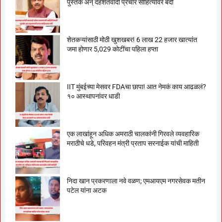
पुस्तके अन् दहशतवादी प्रचार साहित्यावर बंदी
शेतकऱ्यांसाठी मोठी खुशखबर! 6 लाख 22 हजार खात्यांत
जमा होणार 5,029 कोटींचा पहिला हप्ता
IIT मुंबईच्या मेसवर FDAचा छापा! आत नेमकं काय आढळलं?
१० आस्थापनांवर धाडी
एक लाखांहून अधिक अमराठी चालकांनी गिरवले व्यवहारिक
मराठीचे धडे, परिवहन मंत्री प्रताप सरनाईक यांची माहिती
निदा खान प्रकरणाला नवे वळण; एमआयएम नगरसेवक मतीन
पटेल यांना अटक