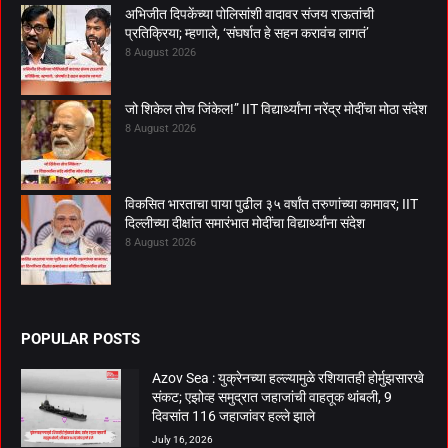
अभिजीत दिपकेंच्या पोलिसांशी वादावर संजय राऊतांची
प्रतिक्रिया; म्हणाले, ‘संघर्षात हे सहन करावंच लागतं’
8 August 2026
जो शिकेल तोच जिंकेल!” IIT विद्यार्थ्यांना नरेंद्र मोदींचा मोठा संदेश
8 August 2026
विकसित भारताचा पाया पुढील ३५ वर्षांत तरुणांच्या कामावर; IIT
दिल्लीच्या दीक्षांत समारंभात मोदींचा विद्यार्थ्यांना संदेश
8 August 2026
POPULAR POSTS
Azov Sea : युक्रेनच्या हल्ल्यामुळे रशियातही होर्मुझसारखे
संकट; एझोव्ह समुद्रात जहाजांची वाहतूक थांबली, 9
दिवसांत 116 जहाजांवर हल्ले झाले
July 16, 2026