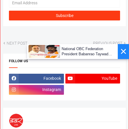
NEXT POST
PREVIOUS POST
×
National OBC Federation
President Babanrao Taywade
Claims Only 27 Kunbi
FOLLOW US
Certificates Issued in
Marathwada After September 2
GR; Alarming News for Mano
Facebook
YouTube
Instagram